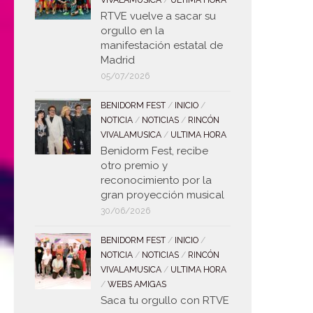
RTVE vuelve a sacar su
orgullo en la
manifestación estatal de
Madrid
05/07/2026
BENIDORM FEST
/
INICIO
/
NOTICIA
/
NOTICIAS
/
RINCÓN
VIVALAMUSICA
/
ULTIMA HORA
Benidorm Fest, recibe
otro premio y
reconocimiento por la
gran proyección musical
30/06/2026
BENIDORM FEST
/
INICIO
/
NOTICIA
/
NOTICIAS
/
RINCÓN
VIVALAMUSICA
/
ULTIMA HORA
/
WEBS AMIGAS
Saca tu orgullo con RTVE