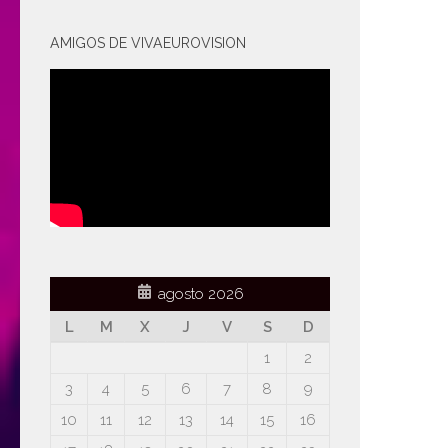
AMIGOS DE VIVAEUROVISION
agosto 2026
L
M
X
J
V
S
D
1
2
3
4
5
6
7
8
9
10
11
12
13
14
15
16