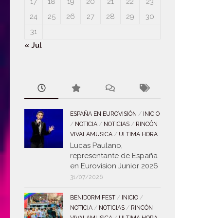
17
18
19
20
21
22
23
24
25
26
27
28
29
30
31
« Jul
ESPAÑA EN EUROVISIÓN
/
INICIO
/
NOTICIA
/
NOTICIAS
/
RINCÓN
VIVALAMUSICA
/
ULTIMA HORA
Lucas Paulano,
representante de España
en Eurovision Junior 2026
31/07/2026
BENIDORM FEST
/
INICIO
/
NOTICIA
/
NOTICIAS
/
RINCÓN
VIVALAMUSICA
/
ULTIMA HORA