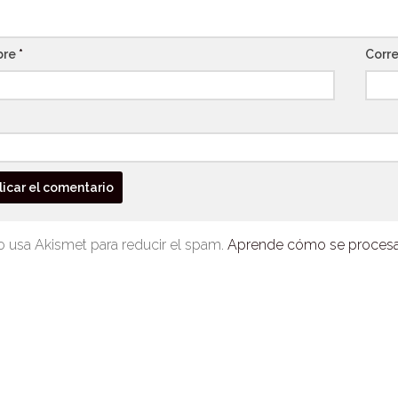
bre
*
Corre
io usa Akismet para reducir el spam.
Aprende cómo se procesan