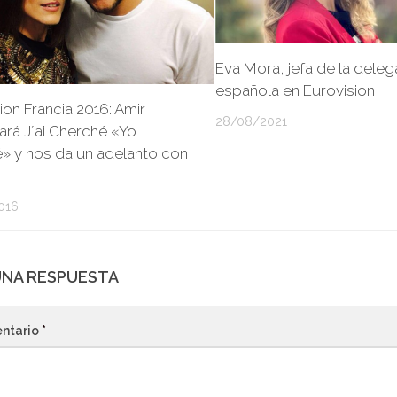
Eva Mora, jefa de la deleg
española en Eurovision
ion Francia 2016: Amir
28/08/2021
ará J´ai Cherché «Yo
» y nos da un adelanto con
016
UNA RESPUESTA
ntario
*