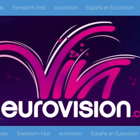
as
Benidorm Fest
eurovision
España en Eurovisión
eurovision 2019
eurovision 2020
Eurovision 2021
Eur
Columnas
Columnas
eurovision
Eurovisión 2016
Galeria Multimedia
Inicio
Noticia
operacion triunfo
cias
Benidorm Fest
eurovision
España en Eurovisión