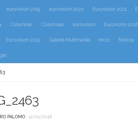
eurovision 2019
eurovision 2020
Eurovision 2021
E
a
Columnas
Columnas
eurovision
Eurovisión 201
Eurovision 2022
Galeria Multimedia
Inicio
Noticia
gas
63
G_2463
DRO PALOMO
·
12/01/2016