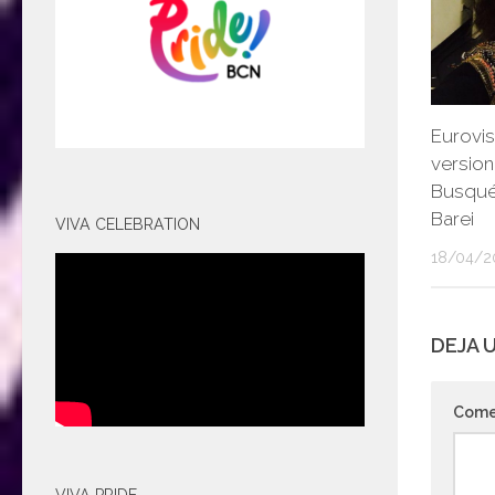
Eurovis
version
Busqué
Barei
VIVA CELEBRATION
18/04/2
DEJA 
Come