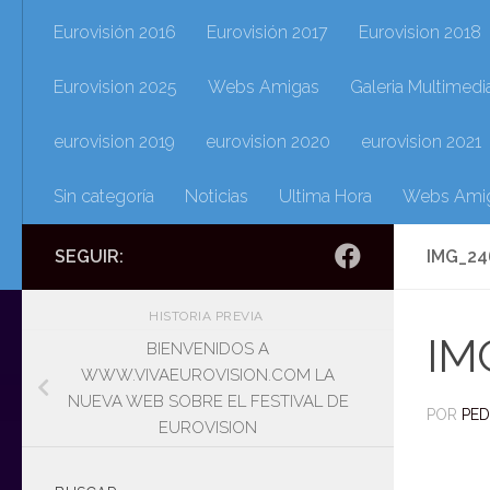
Eurovisión 2016
Eurovisión 2017
Eurovision 2018
Eurovision 2025
Webs Amigas
Galeria Multimedi
eurovision 2019
eurovision 2020
eurovision 2021
Sin categoría
Noticias
Ultima Hora
Webs Ami
SEGUIR:
IMG_24
HISTORIA PREVIA
IM
BIENVENIDOS A
WWW.VIVAEUROVISION.COM LA
NUEVA WEB SOBRE EL FESTIVAL DE
POR
PE
EUROVISION