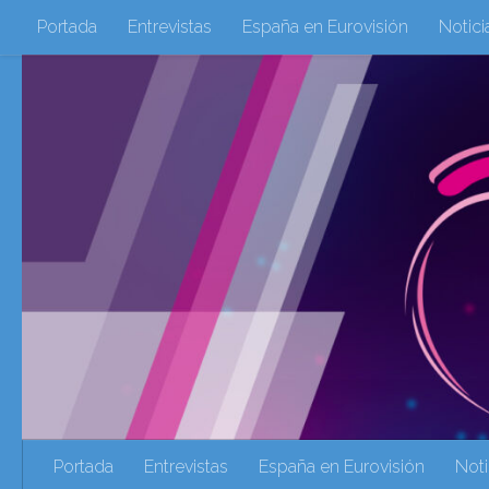
Portada
Entrevistas
España en Eurovisión
Notici
Saltar al contenido
Eurovisión 2016
Eurovisión 2017
Eurovision 2018
Eurovision 2025
Webs Amigas
Galeria Multimedia
eurovision 2020
eurovision 2021
Eurovision 2022
Ultima Hora
Webs Amigas
Portada
Entrevistas
España en Eurovisión
Noti