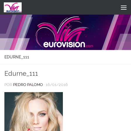
Saltar al contenido
EDURNE_111
Edurne_111
POR
PEDRO PALOMO
·
16/01/2016