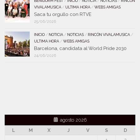
BENIDORM FEST
/
INICIO
/
NOTICIA
/
NOTICIAS
/
RINCÓN
VIVALAMUSICA
/
ULTIMA HORA
/
WEBS AMIGAS
Saca tu orgullo con RTVE
25/06/2026
INICIO
/
NOTICIA
/
NOTICIAS
/
RINCÓN VIVALAMUSICA
/
ULTIMA HORA
/
WEBS AMIGAS
Barcelona, candidata al World Pride 2030
24/06/2026
agosto 2026
L
M
X
J
V
S
D