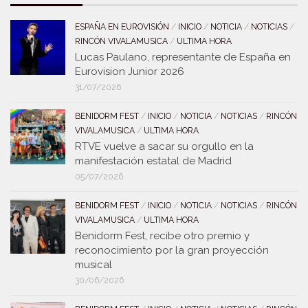
ESPAÑA EN EUROVISIÓN
/
INICIO
/
NOTICIA
/
NOTICIAS
/
RINCÓN VIVALAMUSICA
/
ULTIMA HORA
Lucas Paulano, representante de España en
Eurovision Junior 2026
31/07/2026
BENIDORM FEST
/
INICIO
/
NOTICIA
/
NOTICIAS
/
RINCÓN
VIVALAMUSICA
/
ULTIMA HORA
RTVE vuelve a sacar su orgullo en la
manifestación estatal de Madrid
05/07/2026
BENIDORM FEST
/
INICIO
/
NOTICIA
/
NOTICIAS
/
RINCÓN
VIVALAMUSICA
/
ULTIMA HORA
Benidorm Fest, recibe otro premio y
reconocimiento por la gran proyección
musical
30/06/2026