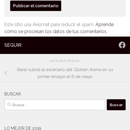
Este sitio usa Akismet para reducir el spam.
Aprende
cómo se procesan los datos de tus comentarios.
SEGUIR:
HISTORIA PREVIA
Barei subirá al escenario del Globen Arena en su
primer ensayo el 6 de mayo
BUSCAR
Buscar:
LO MEJOR DE 2019