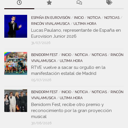
ESPAÑA EN EUROVISIÓN
/
INICIO
/
NOTICIA
/
NOTICIAS
/
RINCÓN VIVALAMUSICA
/
ULTIMA HORA
Lucas Paulano, representante de España en
Eurovision Junior 2026
31/07/2026
BENIDORM FEST
/
INICIO
/
NOTICIA
/
NOTICIAS
/
RINCÓN
VIVALAMUSICA
/
ULTIMA HORA
RTVE vuelve a sacar su orgullo en la
manifestación estatal de Madrid
05/07/2026
BENIDORM FEST
/
INICIO
/
NOTICIA
/
NOTICIAS
/
RINCÓN
VIVALAMUSICA
/
ULTIMA HORA
Benidorm Fest, recibe otro premio y
reconocimiento por la gran proyección
musical
30/06/2026