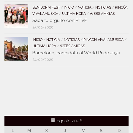
BENIDORM FEST
/
INICIO
/
NOTICIA
/
NOTICIAS
/
RINCÓN
VIVALAMUSICA
/
ULTIMA HORA
/
WEBS AMIGAS
Saca tu orgullo con RTVE
25/06/2026
INICIO
/
NOTICIA
/
NOTICIAS
/
RINCÓN VIVALAMUSICA
/
ULTIMA HORA
/
WEBS AMIGAS
Barcelona, candidata al World Pride 2030
24/06/2026
agosto 2026
L
M
X
J
V
S
D