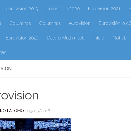
eurovision 2019
eurovision 2020
Eurovision 2021
E
a
Columnas
Columnas
eurovision
Eurovisión 201
Eurovision 2022
Galeria Multimedia
Inicio
Noticia
gas
ISION
ovision
DRO PALOMO
·
05/05/2016