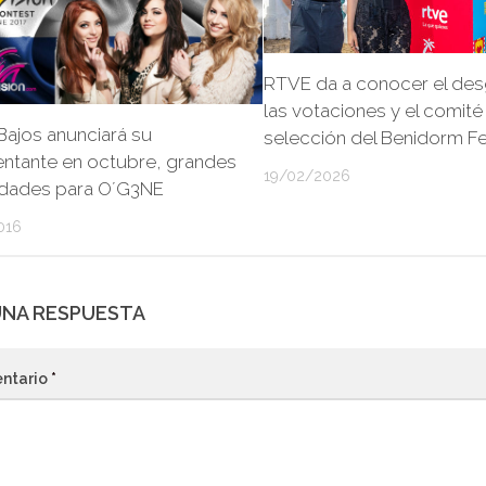
RTVE da a conocer el des
las votaciones y el comité
Bajos anunciará su
selección del Benidorm F
entante en octubre, grandes
19/02/2026
lidades para O´G3NE
016
UNA RESPUESTA
ntario
*