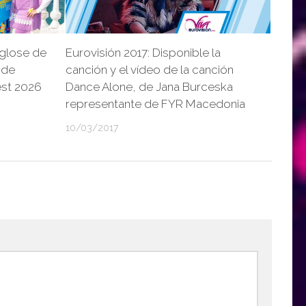
glose de
Eurovisión 2017: Disponible la
 de
canción y el vídeo de la canción
est 2026
Dance Alone, de Jana Burceska
representante de FYR Macedonia
10/03/2017