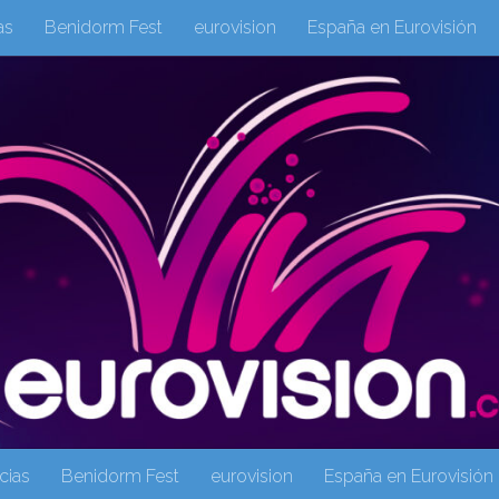
as
Benidorm Fest
eurovision
España en Eurovisión
eurovision 2019
eurovision 2020
Eurovision 2021
Eur
Columnas
Columnas
eurovision
Eurovisión 2016
Galeria Multimedia
Inicio
Noticia
operacion triunfo
cias
Benidorm Fest
eurovision
España en Eurovisión