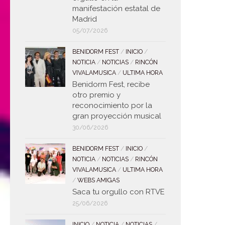
manifestación estatal de
Madrid
05/07/2026
BENIDORM FEST
/
INICIO
/
NOTICIA
/
NOTICIAS
/
RINCÓN
VIVALAMUSICA
/
ULTIMA HORA
Benidorm Fest, recibe
otro premio y
reconocimiento por la
gran proyección musical
30/06/2026
BENIDORM FEST
/
INICIO
/
NOTICIA
/
NOTICIAS
/
RINCÓN
VIVALAMUSICA
/
ULTIMA HORA
/
WEBS AMIGAS
Saca tu orgullo con RTVE
25/06/2026
INICIO
/
NOTICIA
/
NOTICIAS
/