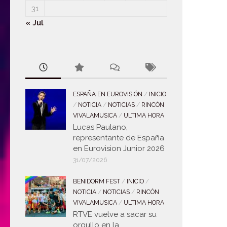
31
« Jul
ESPAÑA EN EUROVISIÓN
/
INICIO
/
NOTICIA
/
NOTICIAS
/
RINCÓN
VIVALAMUSICA
/
ULTIMA HORA
Lucas Paulano,
representante de España
en Eurovision Junior 2026
31/07/2026
BENIDORM FEST
/
INICIO
/
NOTICIA
/
NOTICIAS
/
RINCÓN
VIVALAMUSICA
/
ULTIMA HORA
RTVE vuelve a sacar su
orgullo en la