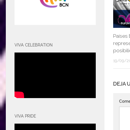
Países 
repres
VIVA CELEBRATION
posibi
19/09/2
DEJA 
Come
VIVA PRIDE