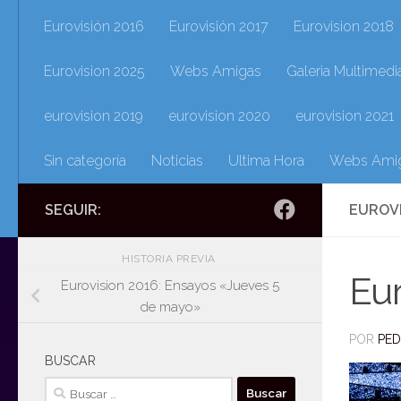
Eurovisión 2016
Eurovisión 2017
Eurovision 2018
Eurovision 2025
Webs Amigas
Galeria Multimedi
eurovision 2019
eurovision 2020
eurovision 2021
Sin categoría
Noticias
Ultima Hora
Webs Ami
SEGUIR:
EUROV
HISTORIA PREVIA
Eur
Eurovision 2016: Ensayos «Jueves 5
de mayo»
POR
PE
BUSCAR
Buscar: