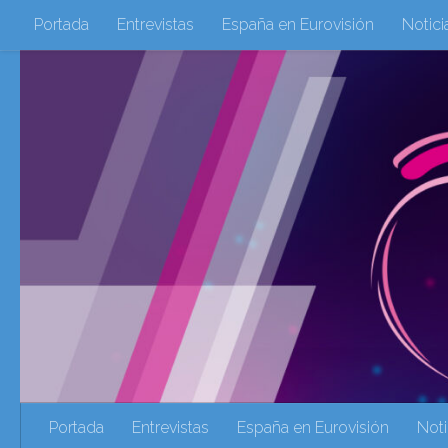
Portada
Entrevistas
España en Eurovisión
Notici
Saltar al contenido
Eurovisión 2016
Eurovisión 2017
Eurovision 2018
Eurovision 2025
Webs Amigas
Galeria Multimedia
eurovision 2020
eurovision 2021
Eurovision 2022
Ultima Hora
Webs Amigas
Portada
Entrevistas
España en Eurovisión
Noti