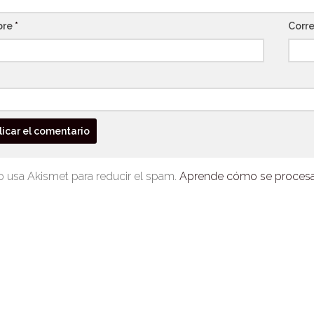
bre
*
Corre
io usa Akismet para reducir el spam.
Aprende cómo se procesan