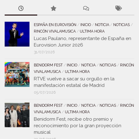
ESPAÑA EN EUROVISIÓN
/
INICIO
/
NOTICIA
/
NOTICIAS
/
RINCÓN VIVALAMUSICA
/
ULTIMA HORA
Lucas Paulano, representante de España en
Eurovision Junior 2026
31/07/2026
BENIDORM FEST
/
INICIO
/
NOTICIA
/
NOTICIAS
/
RINCÓN
VIVALAMUSICA
/
ULTIMA HORA
RTVE vuelve a sacar su orgullo en la
manifestación estatal de Madrid
05/07/2026
BENIDORM FEST
/
INICIO
/
NOTICIA
/
NOTICIAS
/
RINCÓN
VIVALAMUSICA
/
ULTIMA HORA
Benidorm Fest, recibe otro premio y
reconocimiento por la gran proyección
musical