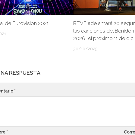
nal de Eurovision 2021
RTVE adelantará 20 segu
las canciones del Benidor
021
2026, el próximo 11 de di
30/10/2025
UNA RESPUESTA
ntario
*
bre
*
Corre