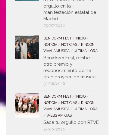
orgullo en la
manifestación estatal de
Madrid
05/07/2026
BENIDORM FEST
/
INICIO
/
NOTICIA
/
NOTICIAS
/
RINCÓN
VIVALAMUSICA
/
ULTIMA HORA
Benidorm Fest, recibe
otro premio y
reconocimiento por la
gran proyección musical
30/06/2026
BENIDORM FEST
/
INICIO
/
NOTICIA
/
NOTICIAS
/
RINCÓN
VIVALAMUSICA
/
ULTIMA HORA
/
WEBS AMIGAS
Saca tu orgullo con RTVE
25/06/2026