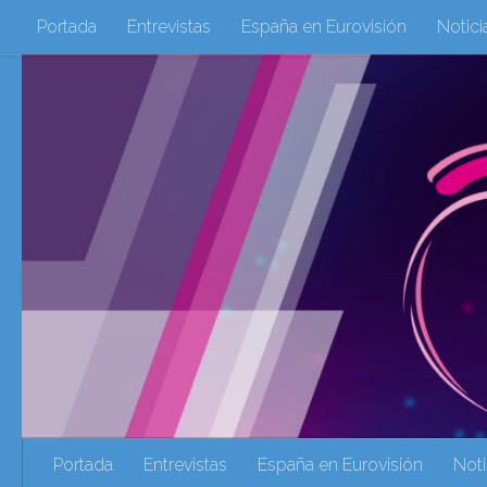
Portada
Entrevistas
España en Eurovisión
Notici
Saltar al contenido
Eurovisión 2016
Eurovisión 2017
Eurovision 2018
Eurovision 2025
Webs Amigas
Galeria Multimedia
eurovision 2020
eurovision 2021
Eurovision 2022
Ultima Hora
Webs Amigas
Portada
Entrevistas
España en Eurovisión
Noti