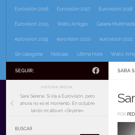
Eurovisión 2016
Eurovisión 2017
Eurovision 2018
Eurovision 2025
Webs Amigas
Galeria Multimedi
eurovision 2019
eurovision 2020
eurovision 2021
Sin categoría
Noticias
Ultima Hora
Webs Ami
SEGUIR:
SARA 
HISTORIA PREVIA
Sa
Sara Serena: Si iría a Eurovisión, pero
ahora no es el momento. En octubre
lanzo mi álbum «Skyline»
POR
PE
BUSCAR