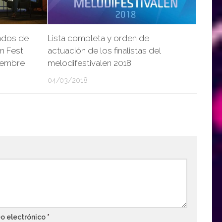
ndos de
Lista completa y orden de
m Fest
actuación de los finalistas del
ciembre
melodifestivalen 2018
04/03/2018
o electrónico
*