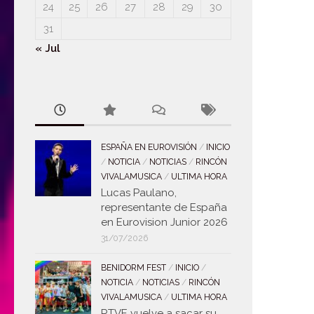
24
25
26
27
28
29
30
31
« Jul
ESPAÑA EN EUROVISIÓN
/
INICIO
/
NOTICIA
/
NOTICIAS
/
RINCÓN
VIVALAMUSICA
/
ULTIMA HORA
Lucas Paulano,
representante de España
en Eurovision Junior 2026
31/07/2026
BENIDORM FEST
/
INICIO
/
NOTICIA
/
NOTICIAS
/
RINCÓN
VIVALAMUSICA
/
ULTIMA HORA
RTVE vuelve a sacar su