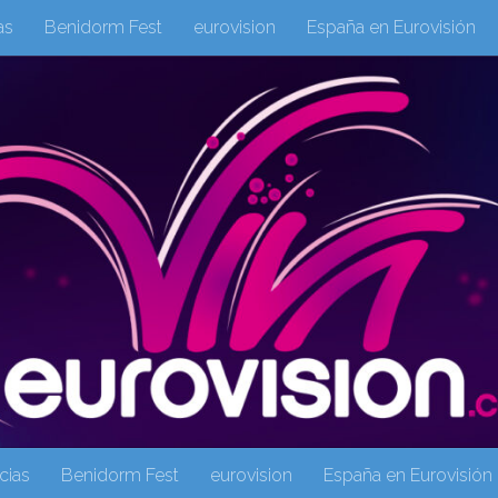
as
Benidorm Fest
eurovision
España en Eurovisión
eurovision 2019
eurovision 2020
Eurovision 2021
Eur
Columnas
Columnas
eurovision
Eurovisión 2016
Galeria Multimedia
Inicio
Noticia
operacion triunfo
cias
Benidorm Fest
eurovision
España en Eurovisión