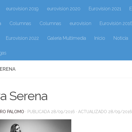
eurovision 2019
eurovision 2020
Eurovision 2021
E
a
Columnas
Columnas
eurovision
Eurovisión 201
Eurovision 2022
Galeria Multimedia
Inicio
Noticia
gas
SERENA
ra Serena
DRO PALOMO
· PUBLICADA
28/09/2016
· ACTUALIZADO
28/09/2016