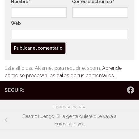
Nombre
*
Correo electrónico
*
Web
Este sitio usa Akismet para reducir el spam.
Aprende
cómo se procesan los datos de tus comentarios.
SEGUIR:
HISTORIA PREVIA
Beatriz Luengo: Si la gente quiere que vaya a
Eurovisión yo…