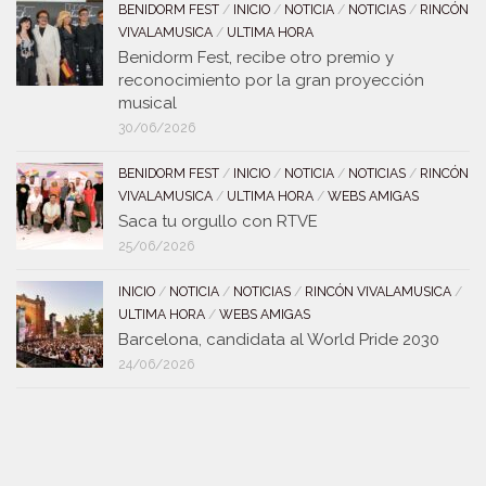
BENIDORM FEST
/
INICIO
/
NOTICIA
/
NOTICIAS
/
RINCÓN
VIVALAMUSICA
/
ULTIMA HORA
Benidorm Fest, recibe otro premio y
reconocimiento por la gran proyección
musical
30/06/2026
BENIDORM FEST
/
INICIO
/
NOTICIA
/
NOTICIAS
/
RINCÓN
VIVALAMUSICA
/
ULTIMA HORA
/
WEBS AMIGAS
Saca tu orgullo con RTVE
25/06/2026
INICIO
/
NOTICIA
/
NOTICIAS
/
RINCÓN VIVALAMUSICA
/
ULTIMA HORA
/
WEBS AMIGAS
Barcelona, candidata al World Pride 2030
24/06/2026