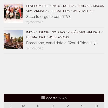
BENIDORM FEST
/
INICIO
/
NOTICIA
/
NOTICIAS
/
RINCÓN
VIVALAMUSICA
/
ULTIMA HORA
/
WEBS AMIGAS
Saca tu orgullo con RTVE
25/06/2026
INICIO
/
NOTICIA
/
NOTICIAS
/
RINCÓN VIVALAMUSICA
/
ULTIMA HORA
/
WEBS AMIGAS
Barcelona, candidata al World Pride 2030
24/06/2026
agosto 2026
L
M
X
J
V
S
D