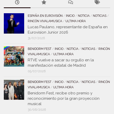
ESPAÑA EN EUROVISIÓN
/
INICIO
/
NOTICIA
/
NOTICIAS
/
RINCÓN VIVALAMUSICA
/
ULTIMA HORA
Lucas Paulano, representante de España en
Eurovision Junior 2026
31/07/2026
BENIDORM FEST
/
INICIO
/
NOTICIA
/
NOTICIAS
/
RINCÓN
VIVALAMUSICA
/
ULTIMA HORA
RTVE vuelve a sacar su orgullo en la
manifestación estatal de Madrid
05/07/2026
BENIDORM FEST
/
INICIO
/
NOTICIA
/
NOTICIAS
/
RINCÓN
VIVALAMUSICA
/
ULTIMA HORA
Benidorm Fest, recibe otro premio y
reconocimiento por la gran proyección
musical
30/06/2026