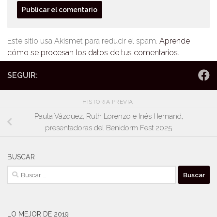
Este sitio usa Akismet para reducir el spam.
Aprende
cómo se procesan los datos de tus comentarios.
SEGUIR:
HISTORIA PREVIA
Paula Vázquez, Ruth Lorenzo e Inés Hernand,
presentadoras del Benidorm Fest 2025
BUSCAR
Buscar:
LO MEJOR DE 2019