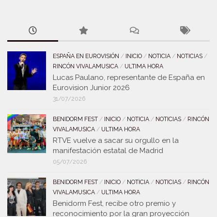
ESPAÑA EN EUROVISIÓN
/
INICIO
/
NOTICIA
/
NOTICIAS
/
RINCÓN VIVALAMUSICA
/
ULTIMA HORA
Lucas Paulano, representante de España en
Eurovision Junior 2026
31/07/2026
BENIDORM FEST
/
INICIO
/
NOTICIA
/
NOTICIAS
/
RINCÓN
VIVALAMUSICA
/
ULTIMA HORA
RTVE vuelve a sacar su orgullo en la
manifestación estatal de Madrid
05/07/2026
BENIDORM FEST
/
INICIO
/
NOTICIA
/
NOTICIAS
/
RINCÓN
VIVALAMUSICA
/
ULTIMA HORA
Benidorm Fest, recibe otro premio y
reconocimiento por la gran proyección