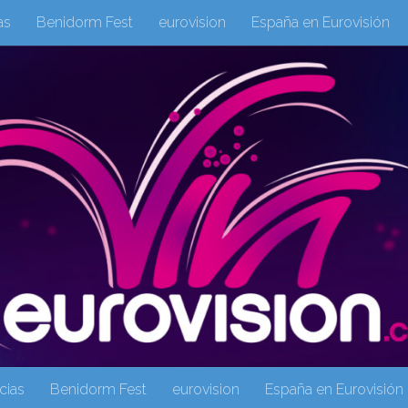
as
Benidorm Fest
eurovision
España en Eurovisión
eurovision 2019
eurovision 2020
Eurovision 2021
Eur
Columnas
Columnas
eurovision
Eurovisión 2016
Galeria Multimedia
Inicio
Noticia
operacion triunfo
cias
Benidorm Fest
eurovision
España en Eurovisión