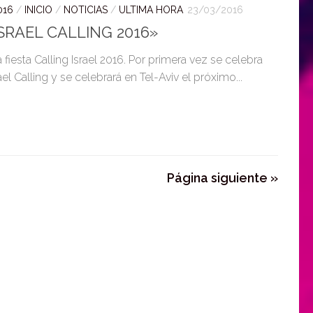
016
/
INICIO
/
NOTICIAS
/
ULTIMA HORA
23/03/2016
SRAEL CALLING 2016»
 fiesta Calling Israel 2016. Por primera vez se celebra
l Calling y se celebrará en Tel-Aviv el próximo...
Página siguiente »