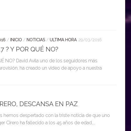
016
/
INICIO
/
NOTICIAS
/
ULTIMA HORA
29/03/2016
7 ? Y POR QUÉ NO?
 NO? David Avila uno de los seguidores más
urovisión, ha creado un video de apoyo a nuestra
IRERO, DESCANSA EN PAZ
emos despertado con la triste noticia de que uno
r Cirero ha fallecido a los 45 años de edad,...