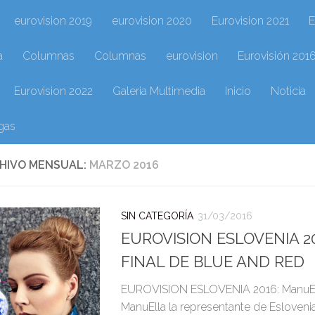
eurovision 2019
eurovision 2020
Eurovision 2021
E
a
Columnas
Columnas
eurovision
Eurovisión 201
Eurovision 2022
Galeria Multimedia
Inicio
Noticia
gas
HIVO MENSUAL:
MARZO 2016
SIN CATEGORÍA
31/03/2016
EUROVISION ESLOVENIA 20
FINAL DE BLUE AND RED
EUROVISION ESLOVENIA 2016: ManuE
ManuElla la representante de Eslovenia