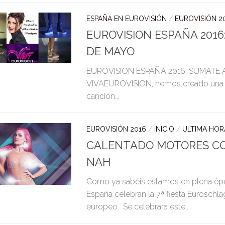
ESPAÑA EN EUROVISIÓN
/
EUROVISIÓN 2
EUROVISION ESPAÑA 2016:
DE MAYO
EUROVISION ESPAÑA 2016: SUMATE A
VIVAEUROVISION, hemos creado una ini
canción...
EUROVISIÓN 2016
/
INICIO
/
ULTIMA HOR
CALENTADO MOTORES CON
NAH
Como ya sabéis estamos en plena ép
España celebran la 7ª fiesta Euroschlag
europeo. Se celebrará este...