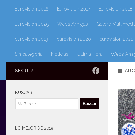
Eurovisión 2016
Eurovisión 2017
Eurovision 2018
Eurovision 2025
Webs Amigas
Galeria Multimedi
eurovision 2019
eurovision 2020
eurovision 2021
Sin categoría
Noticias
Ultima Hora
Webs Ami
SEGUIR:
ARC
BUSCAR
Buscar:
LO MEJOR DE 2019