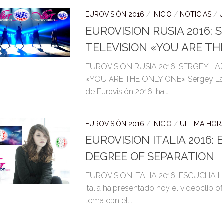
EUROVISIÓN 2016
/
INICIO
/
NOTICIAS
/
EUROVISION RUSIA 2016:
TELEVISION «YOU ARE TH
EUROVISION RUSIA 2016: SERGEY L
«YOU ARE THE ONLY ONE» Sergey Lazare
de Eurovisión 2016, ha...
EUROVISIÓN 2016
/
INICIO
/
ULTIMA HOR
EUROVISION ITALIA 2016:
DEGREE OF SEPARATION
EUROVISION ITALIA 2016: ESCUCHA 
Italia ha presentado hoy el videoclip of
tema con el...