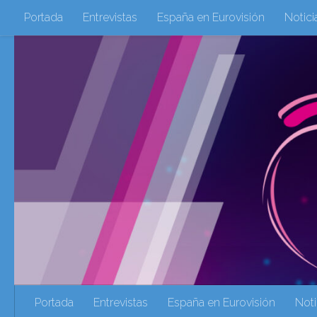
Portada
Entrevistas
España en Eurovisión
Notici
Saltar al contenido
Eurovisión 2016
Eurovisión 2017
Eurovision 2018
Eurovision 2025
Webs Amigas
Galeria Multimedia
eurovision 2020
eurovision 2021
Eurovision 2022
Ultima Hora
Webs Amigas
Portada
Entrevistas
España en Eurovisión
Noti