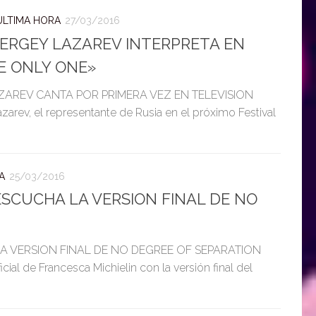
ULTIMA HORA
27/03/2016
 SERGEY LAZAREV INTERPRETA EN
E ONLY ONE»
AZAREV CANTA POR PRIMERA VEZ EN TELEVISION
v, el representante de Rusia en el próximo Festival
A
25/03/2016
 ESCUCHA LA VERSION FINAL DE NO
LA VERSION FINAL DE NO DEGREE OF SEPARATION
icial de Francesca Michielin con la versión final del