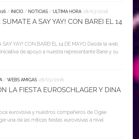
016
/
INICIO
/
NOTICIAS
/
ULTIMA HORA
28/03/2016
 SUMATE A SAY YAY! CON BAREI EL 14
 SAY YAY! CON BAREI EL 14 DE MAYO Desde la web
ciativa de apoyo a nuestra representante Barei y su
A
/
WEBS AMIGAS
28/03/2016
 LA FIESTA EUROSCHLAGER Y DINA
oca eurovisiva y nuestros compañeros de Ogae
er una de las míticas fiestas eurovisivas a nivel