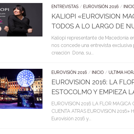
ENTREVISTAS
/
EUROVISIÓN 2016
/
INICI
KALIOPI «EUROVISION MA
TODOS A LO LARGO DE N
Kaliopi representante de Macedonia en
nos concede una entrevista exclusiv
creación Dona, su...
EUROVISIÓN 2016
/
INICIO
/
ULTIMA HOR
EUROVISION 2016: LA FLO
ESTOCOLMO Y EMPIEZA L
EUROVISION 2016 LA FLOR MAGICA
CUENTA ATRAS EUROVISION 2016» Hoy s
Eurovisión 2016 y...