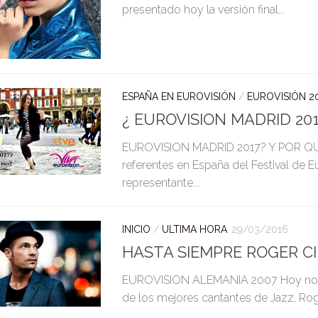
presentado hoy la versión final...
ESPAÑA EN EUROVISIÓN
/
EUROVISIÓN 2
¿ EUROVISION MADRID 201
EUROVISION MADRID 2017? Y POR QUÉ
referentes en España del Festival de E
representante...
INICIO
/
ULTIMA HORA
29/03/2016
HASTA SIEMPRE ROGER C
EUROVISION ALEMANIA 2007 Hoy nos h
de los mejores cantantes de Jazz, Roge