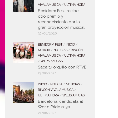
VIVALAMUSICA
/
ULTIMA HORA
Benidorm Fest, recibe
otro premio y
reconocimiento por la
gran proyección musical
30/06/2026
BENIDORM FEST
/
INICIO
/
NOTICIA
/
NOTICIAS
/
RINCÓN
VIVALAMUSICA
/
ULTIMA HORA
/
WEBS AMIGAS
Saca tu orgullo con RTVE
25/06/2026
INICIO
/
NOTICIA
/
NOTICIAS
/
RINCÓN VIVALAMUSICA
/
ULTIMA HORA
/
WEBS AMIGAS
Barcelona, candidata al
World Pride 2030
24/06/2026