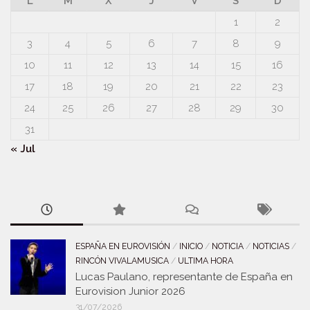
L
M
X
J
V
S
D
1
2
3
4
5
6
7
8
9
10
11
12
13
14
15
16
17
18
19
20
21
22
23
24
25
26
27
28
29
30
31
« Jul
ESPAÑA EN EUROVISIÓN
/
INICIO
/
NOTICIA
/
NOTICIAS
/
RINCÓN VIVALAMUSICA
/
ULTIMA HORA
Lucas Paulano, representante de España en
Eurovision Junior 2026
31/07/2026