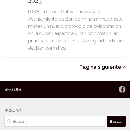
2023
RTVE, la Generalitat Valenciana y el
Ayuntamiento de Benidorm han firmado este
martes un nuevo protocolo de colaboración
en la ciudad alicantina y han presentado las
principales novedades de la segunda edición
del Benidorm Fest,...
Página siguiente »
SEGUIR:
BUSCAR
Buscar: