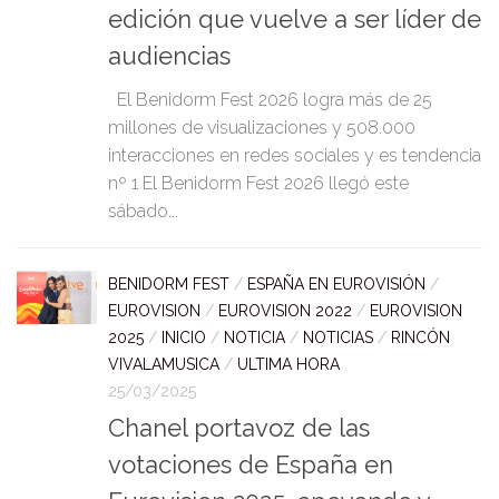
edición que vuelve a ser líder de
audiencias
El Benidorm Fest 2026 logra más de 25
millones de visualizaciones y 508.000
interacciones en redes sociales y es tendencia
nº 1 El Benidorm Fest 2026 llegó este
sábado...
BENIDORM FEST
/
ESPAÑA EN EUROVISIÓN
/
EUROVISION
/
EUROVISION 2022
/
EUROVISION
2025
/
INICIO
/
NOTICIA
/
NOTICIAS
/
RINCÓN
VIVALAMUSICA
/
ULTIMA HORA
25/03/2025
Chanel portavoz de las
votaciones de España en