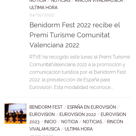
NOTICIA
/
NOTICIAS
/
RINCÓN VIVALAMUSICA
/
ULTIMA HORA
04/10/2022
Benidorm Fest 2022 recibe el
Premi Turisme Comunitat
Valenciana 2022
RTVE ha recogido este lunes el Premi Turisme
ComunitatValenciana 2022 a la promoción y
comunicación turística por el Benidorm Fest
2022, la preselección de España para
Eurovisión. Esta modalidad reconoce...
BENIDORM FEST
/
ESPAÑA EN EUROVISIÓN
/
EUROVISION
/
EUROVISION 2022
/
EUROVISION
2023
/
INICIO
/
NOTICIA
/
NOTICIAS
/
RINCÓN
VIVALAMUSICA
/
ULTIMA HORA