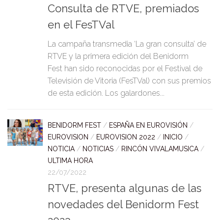
Consulta de RTVE, premiados
en el FesTVal
La campaña transmedia ‘La gran consulta’ de
RTVE y la primera edición del Benidorm
Fest han sido reconocidas por el Festival de
Televisión de Vitoria (FesTVal) con sus premios
de esta edición. Los galardones...
BENIDORM FEST
/
ESPAÑA EN EUROVISIÓN
/
EUROVISION
/
EUROVISION 2022
/
INICIO
/
NOTICIA
/
NOTICIAS
/
RINCÓN VIVALAMUSICA
/
ULTIMA HORA
22/07/2022
RTVE, presenta algunas de las
novedades del Benidorm Fest