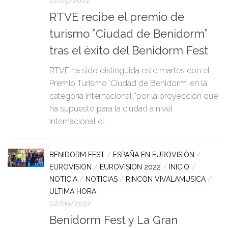
27/09/2022
RTVE recibe el premio de
turismo ”Ciudad de Benidorm”
tras el éxito del Benidorm Fest
RTVE ha sido distinguida este martes con el
Premio Turismo ‘Ciudad de Benidorm’ en la
categoría Internacional “por la proyección que
ha supuesto para la ciudad a nivel
internacional el...
BENIDORM FEST
/
ESPAÑA EN EUROVISIÓN
/
EUROVISION
/
EUROVISION 2022
/
INICIO
/
NOTICIA
/
NOTICIAS
/
RINCÓN VIVALAMUSICA
/
ULTIMA HORA
02/09/2022
Benidorm Fest y La Gran