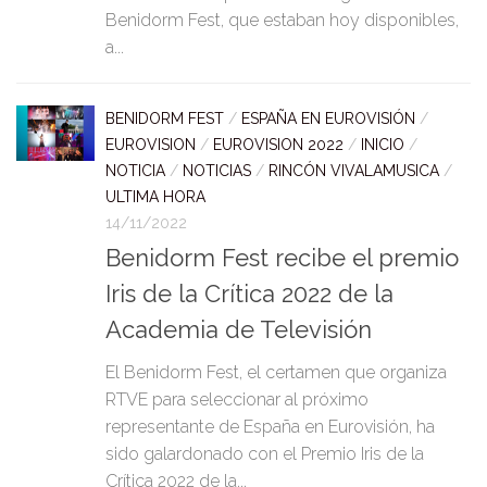
Benidorm Fest, que estaban hoy disponibles,
a...
BENIDORM FEST
/
ESPAÑA EN EUROVISIÓN
/
EUROVISION
/
EUROVISION 2022
/
INICIO
/
NOTICIA
/
NOTICIAS
/
RINCÓN VIVALAMUSICA
/
ULTIMA HORA
14/11/2022
Benidorm Fest recibe el premio
Iris de la Crítica 2022 de la
Academia de Televisión
El Benidorm Fest, el certamen que organiza
RTVE para seleccionar al próximo
representante de España en Eurovisión, ha
sido galardonado con el Premio Iris de la
Crítica 2022 de la...