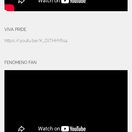
VIVA PRIDE
https://youtu.be/K_DlTHHY6s4
FENÓMENO FAN