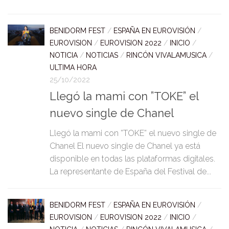
BENIDORM FEST
/
ESPAÑA EN EUROVISIÓN
/
EUROVISION
/
EUROVISION 2022
/
INICIO
/
NOTICIA
/
NOTICIAS
/
RINCÓN VIVALAMUSICA
/
ULTIMA HORA
25/10/2022
Llegó la mami con ”TOKE” el
nuevo single de Chanel
Llegó la mami con ”TOKE” el nuevo single de
Chanel El nuevo single de Chanel ya está
disponible en todas las plataformas digitales.
La representante de España del Festival de...
BENIDORM FEST
/
ESPAÑA EN EUROVISIÓN
/
EUROVISION
/
EUROVISION 2022
/
INICIO
/