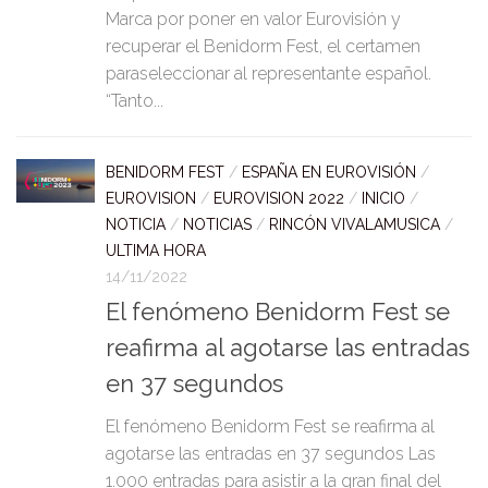
Marca por poner en valor Eurovisión y
recuperar el Benidorm Fest, el certamen
paraseleccionar al representante español.
“Tanto...
BENIDORM FEST
/
ESPAÑA EN EUROVISIÓN
/
EUROVISION
/
EUROVISION 2022
/
INICIO
/
NOTICIA
/
NOTICIAS
/
RINCÓN VIVALAMUSICA
/
ULTIMA HORA
14/11/2022
El fenómeno Benidorm Fest se
reafirma al agotarse las entradas
en 37 segundos
El fenómeno Benidorm Fest se reafirma al
agotarse las entradas en 37 segundos Las
1.000 entradas para asistir a la gran final del