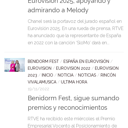
Eurovision 2025, apoyando y
admirando a Melody
Chanel será la portavoz del jurado español en
Eurovisión 2025. En una rueda de prensa, RTVE
ha anunciado que la representante de España
en 2022 con la canción ‘SloMo’ dará en...
BENIDORM FEST
/
ESPAÑA EN EUROVISIÓN
/
EUROVISION
/
EUROVISION 2022
/
EUROVISION
2023
/
INICIO
/
NOTICIA
/
NOTICIAS
/
RINCÓN
VIVALAMUSICA
/
ULTIMA HORA
19/11/2022
Benidorm Fest, sigue sumando
premios y reconocimientos
RTVE ha recibido este miércoles el Premio
Empresarial Vocento al Posicionamiento de