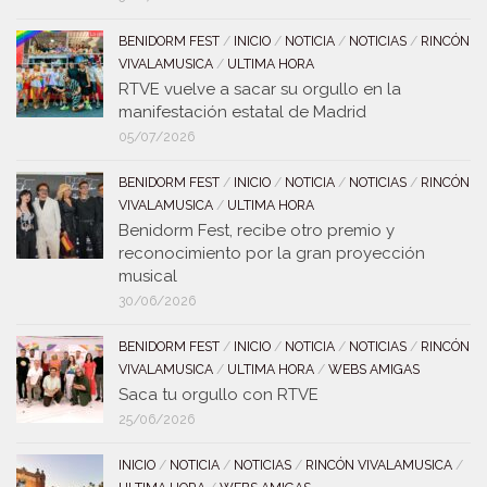
BENIDORM FEST
/
INICIO
/
NOTICIA
/
NOTICIAS
/
RINCÓN
VIVALAMUSICA
/
ULTIMA HORA
RTVE vuelve a sacar su orgullo en la
manifestación estatal de Madrid
05/07/2026
BENIDORM FEST
/
INICIO
/
NOTICIA
/
NOTICIAS
/
RINCÓN
VIVALAMUSICA
/
ULTIMA HORA
Benidorm Fest, recibe otro premio y
reconocimiento por la gran proyección
musical
30/06/2026
BENIDORM FEST
/
INICIO
/
NOTICIA
/
NOTICIAS
/
RINCÓN
VIVALAMUSICA
/
ULTIMA HORA
/
WEBS AMIGAS
Saca tu orgullo con RTVE
25/06/2026
INICIO
/
NOTICIA
/
NOTICIAS
/
RINCÓN VIVALAMUSICA
/