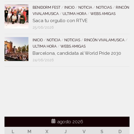
BENIDORM FEST
/
INICIO
/
NOTICIA
/
NOTICIAS
/
RINCÓN
VIVALAMUSICA
/
ULTIMA HORA
/
WEBS AMIGAS
Saca tu orgullo con RTVE
25/06/2026
INICIO
/
NOTICIA
/
NOTICIAS
/
RINCÓN VIVALAMUSICA
/
ULTIMA HORA
/
WEBS AMIGAS
Barcelona, candidata al World Pride 2030
24/06/2026
agosto 2026
L
M
X
J
V
S
D