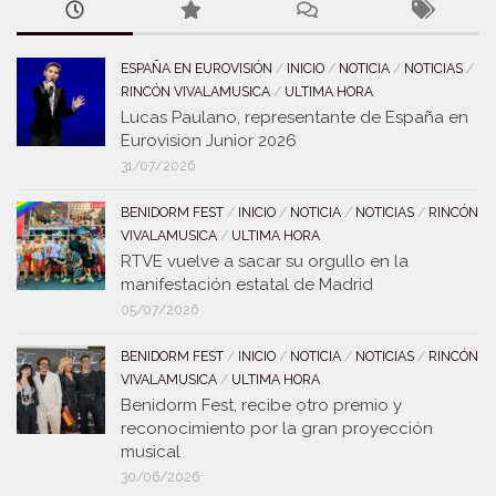
ESPAÑA EN EUROVISIÓN
/
INICIO
/
NOTICIA
/
NOTICIAS
/
RINCÓN VIVALAMUSICA
/
ULTIMA HORA
Lucas Paulano, representante de España en
Eurovision Junior 2026
31/07/2026
BENIDORM FEST
/
INICIO
/
NOTICIA
/
NOTICIAS
/
RINCÓN
VIVALAMUSICA
/
ULTIMA HORA
RTVE vuelve a sacar su orgullo en la
manifestación estatal de Madrid
05/07/2026
BENIDORM FEST
/
INICIO
/
NOTICIA
/
NOTICIAS
/
RINCÓN
VIVALAMUSICA
/
ULTIMA HORA
Benidorm Fest, recibe otro premio y
reconocimiento por la gran proyección
musical
30/06/2026