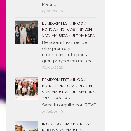
Madrid
05/07/2026
BENIDORM FEST
/
INICIO
/
NOTICIA
/
NOTICIAS
/
RINCÓN
VIVALAMUSICA
/
ULTIMA HORA
Benidorm Fest, recibe
otro premio y
reconocimiento por la
gran proyección musical
30/06/2026
BENIDORM FEST
/
INICIO
/
NOTICIA
/
NOTICIAS
/
RINCÓN
VIVALAMUSICA
/
ULTIMA HORA
/
WEBS AMIGAS
Saca tu orgullo con RTVE
25/06/2026
INICIO
/
NOTICIA
/
NOTICIAS
/
RINCÓN VIVALAMUSICA
/