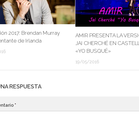
ión 2017: Brendan Murray
AMIR PRESENTA LA VERS
ntante de Irlanda
JAI CHERCHÉ EN CASTE
«YO BUSQUÉ»
016
19/05/2016
UNA RESPUESTA
ntario
*