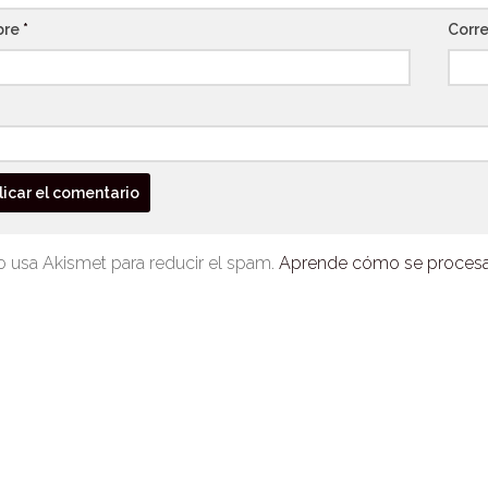
bre
*
Corre
io usa Akismet para reducir el spam.
Aprende cómo se procesan