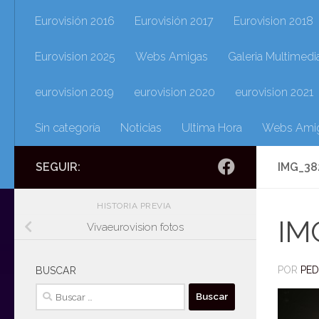
Eurovisión 2016
Eurovisión 2017
Eurovision 2018
Eurovision 2025
Webs Amigas
Galeria Multimedi
eurovision 2019
eurovision 2020
eurovision 2021
Sin categoría
Noticias
Ultima Hora
Webs Ami
SEGUIR:
IMG_38
HISTORIA PREVIA
IM
Vivaeurovision fotos
POR
PE
BUSCAR
Buscar: