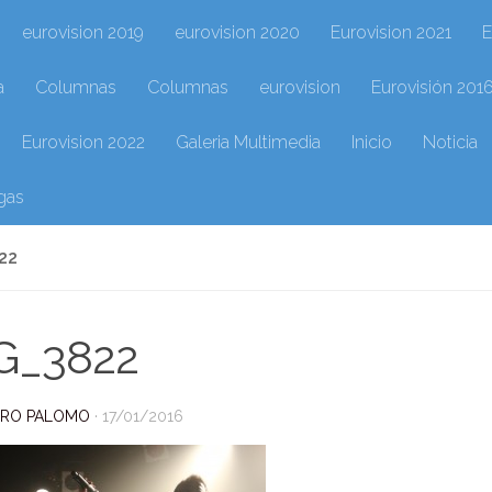
eurovision 2019
eurovision 2020
Eurovision 2021
E
a
Columnas
Columnas
eurovision
Eurovisión 201
Eurovision 2022
Galeria Multimedia
Inicio
Noticia
gas
22
G_3822
DRO PALOMO
·
17/01/2016