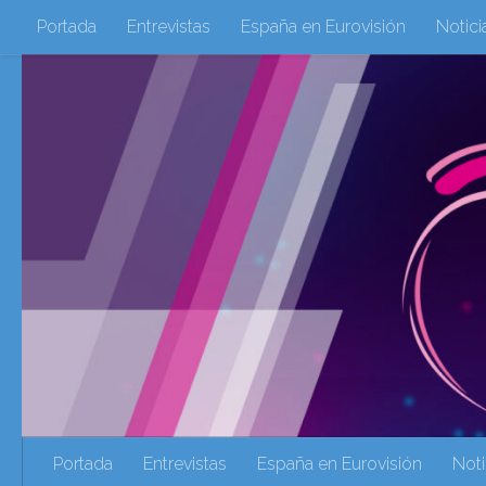
Portada
Entrevistas
España en Eurovisión
Notici
Saltar al contenido
Eurovisión 2016
Eurovisión 2017
Eurovision 2018
Eurovision 2025
Webs Amigas
Galeria Multimedia
eurovision 2020
eurovision 2021
Eurovision 2022
Ultima Hora
Webs Amigas
Portada
Entrevistas
España en Eurovisión
Noti