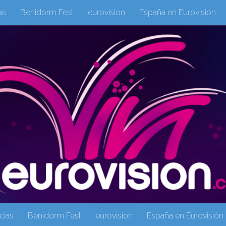
as
Benidorm Fest
eurovision
España en Eurovisión
eurovision 2019
eurovision 2020
Eurovision 2021
Eur
Columnas
Columnas
eurovision
Eurovisión 2016
Galeria Multimedia
Inicio
Noticia
operacion triunfo
cias
Benidorm Fest
eurovision
España en Eurovisión