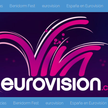
as
Benidorm Fest
eurovision
España en Eurovisión
eurovision 2019
eurovision 2020
Eurovision 2021
Eur
Columnas
Columnas
eurovision
Eurovisión 2016
Galeria Multimedia
Inicio
Noticia
operacion triunfo
cias
Benidorm Fest
eurovision
España en Eurovisión