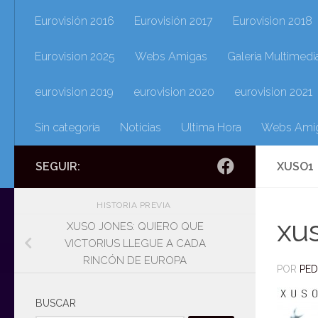
Eurovisión 2016
Eurovisión 2017
Eurovision 2018
Eurovision 2025
Webs Amigas
Galeria Multimedi
eurovision 2019
eurovision 2020
eurovision 2021
Sin categoría
Noticias
Ultima Hora
Webs Ami
SEGUIR:
XUSO1
HISTORIA PREVIA
xu
XUSO JONES: QUIERO QUE
VICTORIUS LLEGUE A CADA
RINCÓN DE EUROPA
POR
PE
BUSCAR