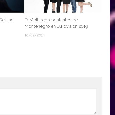
Getting
D-Moll, representantes de
Montenegro en Eurovision 2019
10/02/2019