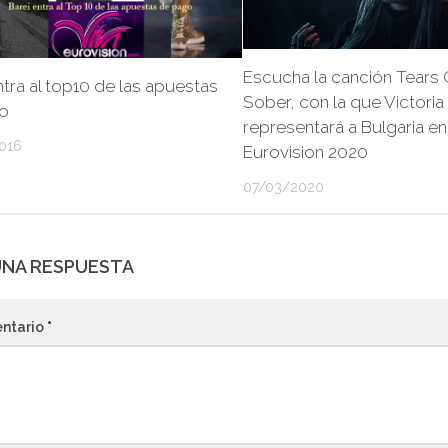
Escucha la canción Tears 
ntra al top10 de las apuestas
Sober, con la que Victoria
o
representará a Bulgaria en
016
Eurovision 2020
07/03/2020
UNA RESPUESTA
ntario
*