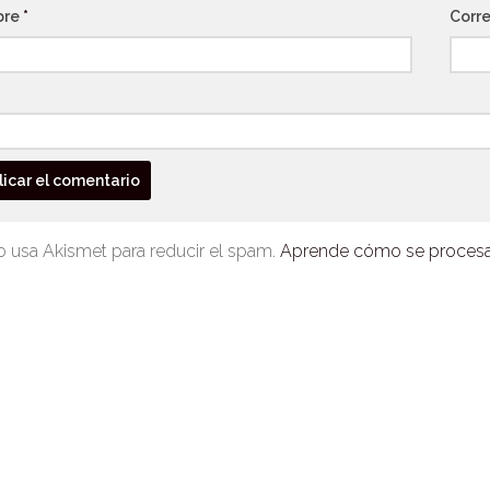
bre
*
Corre
io usa Akismet para reducir el spam.
Aprende cómo se procesan