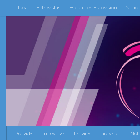
Portada
Entrevistas
España en Eurovisión
Notici
Saltar al contenido
Eurovisión 2016
Eurovisión 2017
Eurovision 2018
Eurovision 2025
Webs Amigas
Galeria Multimedia
eurovision 2020
eurovision 2021
Eurovision 2022
Ultima Hora
Webs Amigas
Portada
Entrevistas
España en Eurovisión
Noti