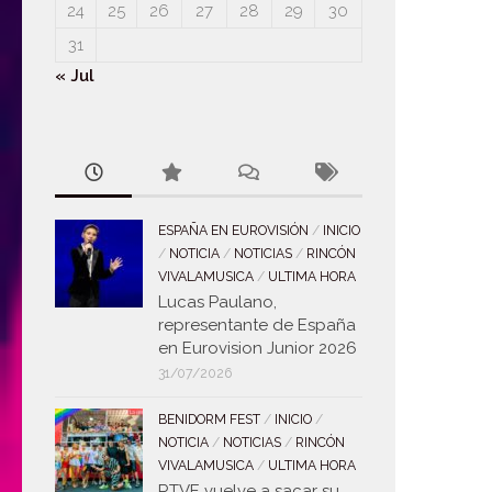
24
25
26
27
28
29
30
31
« Jul
ESPAÑA EN EUROVISIÓN
/
INICIO
/
NOTICIA
/
NOTICIAS
/
RINCÓN
VIVALAMUSICA
/
ULTIMA HORA
Lucas Paulano,
representante de España
en Eurovision Junior 2026
31/07/2026
BENIDORM FEST
/
INICIO
/
NOTICIA
/
NOTICIAS
/
RINCÓN
VIVALAMUSICA
/
ULTIMA HORA
RTVE vuelve a sacar su