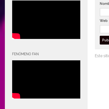
Nom
Web
FENÓMENO FAN
Este sit