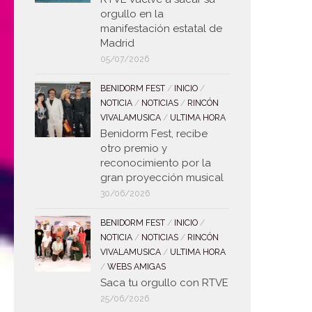
orgullo en la
manifestación estatal de
Madrid
05/07/2026
BENIDORM FEST
/
INICIO
/
NOTICIA
/
NOTICIAS
/
RINCÓN
VIVALAMUSICA
/
ULTIMA HORA
Benidorm Fest, recibe
otro premio y
reconocimiento por la
gran proyección musical
30/06/2026
BENIDORM FEST
/
INICIO
/
NOTICIA
/
NOTICIAS
/
RINCÓN
VIVALAMUSICA
/
ULTIMA HORA
/
WEBS AMIGAS
Saca tu orgullo con RTVE
25/06/2026