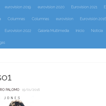
eurovision 2019
eurovision 2020
Eurovision 2021
E
a
Columnas
Columnas
eurovision
Eurovisión 201
Eurovision 2022
Galeria Multimedia
Inicio
Noticia
gas
so1
DRO PALOMO
·
19/01/2016