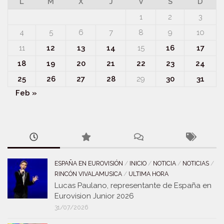
L
M
X
J
V
S
D
1
2
3
4
5
6
7
8
9
10
11
12
13
14
15
16
17
18
19
20
21
22
23
24
25
26
27
28
29
30
31
Feb »
ESPAÑA EN EUROVISIÓN
/
INICIO
/
NOTICIA
/
NOTICIAS
/
RINCÓN VIVALAMUSICA
/
ULTIMA HORA
Lucas Paulano, representante de España en
Eurovision Junior 2026
31/07/2026