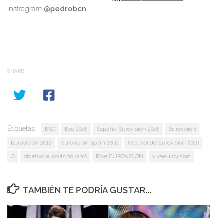
Instragram
@pedrobcn
SHARE
Etiquetas:
ESC
Esc 2016
España Eurovision 2016
Eurovision
Eurovisión 2016
eurovision spain 2016
Festival de Eurovisión 2016
O
objetivo eurovisión 2016
Rtve EUROVISION
vivaeurovision
TAMBIÉN TE PODRÍA GUSTAR...