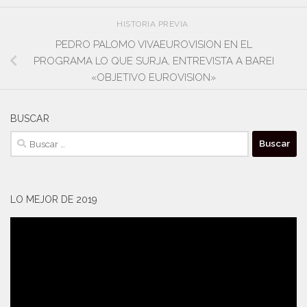
HISTORIA PREVIA
PEDRO PALOMO VIVAEUROVISION EN EL
PROGRAMA LO QUE SURJA, ENTREVISTA A BAREI
«OBJETIVO EUROVISION»
BUSCAR
Buscar:
LO MEJOR DE 2019