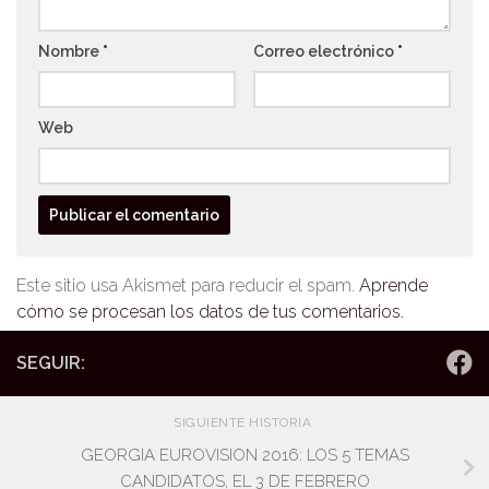
Nombre
*
Correo electrónico
*
Web
Este sitio usa Akismet para reducir el spam.
Aprende
cómo se procesan los datos de tus comentarios.
SEGUIR:
SIGUIENTE HISTORIA
GEORGIA EUROVISION 2016: LOS 5 TEMAS
CANDIDATOS, EL 3 DE FEBRERO