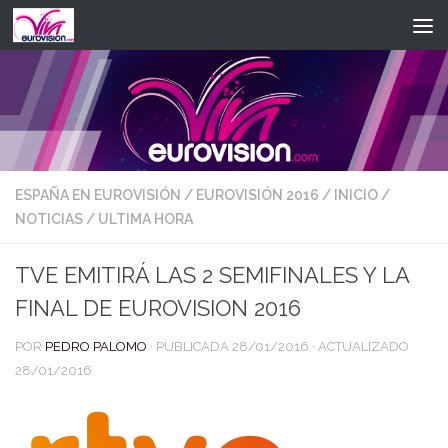
Saltar al contenido
ESPAÑA EN EUROVISIÓN
/
EUROVISIÓN 2016
/
INICIO
/
NOTICIAS
/
ULTIMA HORA
TVE EMITIRÁ LAS 2 SEMIFINALES Y LA
FINAL DE EUROVISION 2016
POR
PEDRO PALOMO
· PUBLICADA
28/01/2016
· ACTUALIZADO
28/01/2016