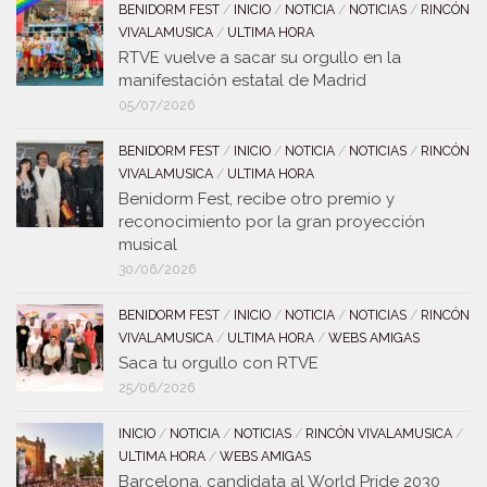
BENIDORM FEST
/
INICIO
/
NOTICIA
/
NOTICIAS
/
RINCÓN
VIVALAMUSICA
/
ULTIMA HORA
RTVE vuelve a sacar su orgullo en la
manifestación estatal de Madrid
05/07/2026
BENIDORM FEST
/
INICIO
/
NOTICIA
/
NOTICIAS
/
RINCÓN
VIVALAMUSICA
/
ULTIMA HORA
Benidorm Fest, recibe otro premio y
reconocimiento por la gran proyección
musical
30/06/2026
BENIDORM FEST
/
INICIO
/
NOTICIA
/
NOTICIAS
/
RINCÓN
VIVALAMUSICA
/
ULTIMA HORA
/
WEBS AMIGAS
Saca tu orgullo con RTVE
25/06/2026
INICIO
/
NOTICIA
/
NOTICIAS
/
RINCÓN VIVALAMUSICA
/
ULTIMA HORA
/
WEBS AMIGAS
Barcelona, candidata al World Pride 2030