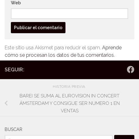
Web
Este sitio usa Akismet para reducir el spam.
Aprende
cómo se procesan los datos de tus comentarios.
SEGUIR:
HISTORIA PREVIA
BAREI SE SUMA AL EUROVISION IN CONCERT
ÁMSTERDAM Y CONSIGUE SER NUMERO 1 EN
VENTAS
BUSCAR
Buscar: