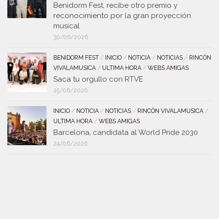
Benidorm Fest, recibe otro premio y
reconocimiento por la gran proyección
musical
30/06/2026
BENIDORM FEST
/
INICIO
/
NOTICIA
/
NOTICIAS
/
RINCÓN
VIVALAMUSICA
/
ULTIMA HORA
/
WEBS AMIGAS
Saca tu orgullo con RTVE
25/06/2026
INICIO
/
NOTICIA
/
NOTICIAS
/
RINCÓN VIVALAMUSICA
/
ULTIMA HORA
/
WEBS AMIGAS
Barcelona, candidata al World Pride 2030
24/06/2026