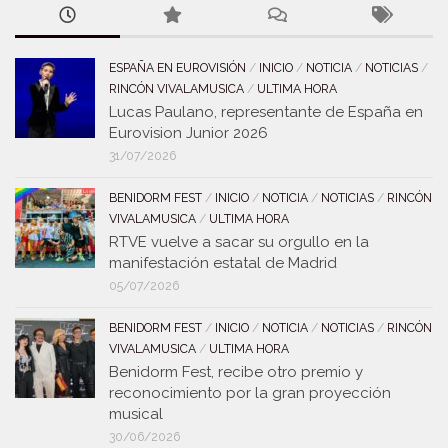
ESPAÑA EN EUROVISIÓN
/
INICIO
/
NOTICIA
/
NOTICIAS
/
RINCÓN VIVALAMUSICA
/
ULTIMA HORA
Lucas Paulano, representante de España en
Eurovision Junior 2026
31/07/2026
BENIDORM FEST
/
INICIO
/
NOTICIA
/
NOTICIAS
/
RINCÓN
VIVALAMUSICA
/
ULTIMA HORA
RTVE vuelve a sacar su orgullo en la
manifestación estatal de Madrid
05/07/2026
BENIDORM FEST
/
INICIO
/
NOTICIA
/
NOTICIAS
/
RINCÓN
VIVALAMUSICA
/
ULTIMA HORA
Benidorm Fest, recibe otro premio y
reconocimiento por la gran proyección
musical
30/06/2026