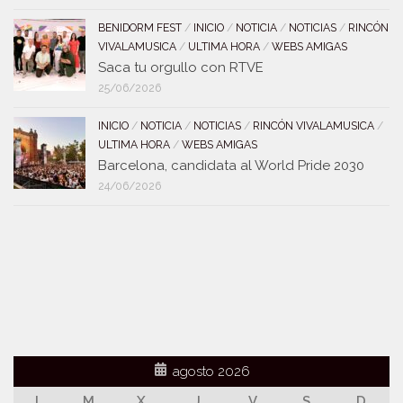
BENIDORM FEST
/
INICIO
/
NOTICIA
/
NOTICIAS
/
RINCÓN
VIVALAMUSICA
/
ULTIMA HORA
/
WEBS AMIGAS
Saca tu orgullo con RTVE
25/06/2026
INICIO
/
NOTICIA
/
NOTICIAS
/
RINCÓN VIVALAMUSICA
/
ULTIMA HORA
/
WEBS AMIGAS
Barcelona, candidata al World Pride 2030
24/06/2026
agosto 2026
L
M
X
J
V
S
D