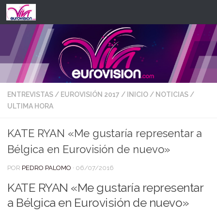
Saltar al contenido
ENTREVISTAS
/
EUROVISIÓN 2017
/
INICIO
/
NOTICIAS
/
ULTIMA HORA
KATE RYAN «Me gustaría representar a
Bélgica en Eurovisión de nuevo»
POR
PEDRO PALOMO
·
06/07/2016
KATE RYAN «Me gustaría representar
a Bélgica en Eurovisión de nuevo»