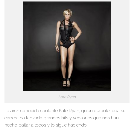
Kate Ryan
La archiconocida cantante Kate Ryan, quien durante toda su
carrera ha lanzado grandes hits y versiones que nos han
hecho bailar a todos y lo sigue haciendo.