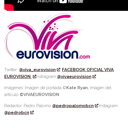
Twitter
@viva_eurovision
FACEBOOK OFICIAL VIVA
EUROVISION
Instragram
@vivaeurovision
Imágenes: Imagen de portada ©
Kate Ryan,
imagen del
artículo
©VIVAEUROVISION
Redactor: Pedro Palomo
@pedropalomobcn
Instagram
@pedrobcn