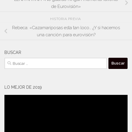
de Eurovisión»
HISTORIA PREVIA
Rebeca: «Cazamariposas esta tan loco… ¿Y si hacemos
una canción para eurovisión?
BUSCAR
Buscar:
LO MEJOR DE 2019