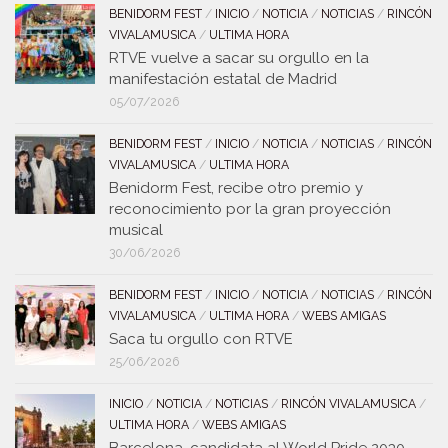
BENIDORM FEST
/
INICIO
/
NOTICIA
/
NOTICIAS
/
RINCÓN
VIVALAMUSICA
/
ULTIMA HORA
RTVE vuelve a sacar su orgullo en la
manifestación estatal de Madrid
05/07/2026
BENIDORM FEST
/
INICIO
/
NOTICIA
/
NOTICIAS
/
RINCÓN
VIVALAMUSICA
/
ULTIMA HORA
Benidorm Fest, recibe otro premio y
reconocimiento por la gran proyección
musical
30/06/2026
BENIDORM FEST
/
INICIO
/
NOTICIA
/
NOTICIAS
/
RINCÓN
VIVALAMUSICA
/
ULTIMA HORA
/
WEBS AMIGAS
Saca tu orgullo con RTVE
25/06/2026
INICIO
/
NOTICIA
/
NOTICIAS
/
RINCÓN VIVALAMUSICA
/
ULTIMA HORA
/
WEBS AMIGAS