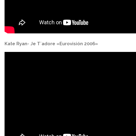
Kate Ryan- Je T´adore «Eurovisión 2006»