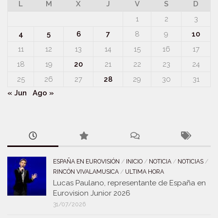
L
M
X
J
V
S
D
1
2
3
4
5
6
7
8
9
10
11
12
13
14
15
16
17
18
19
20
21
22
23
24
25
26
27
28
29
30
31
« Jun
Ago »
ESPAÑA EN EUROVISIÓN
/
INICIO
/
NOTICIA
/
NOTICIAS
/
RINCÓN VIVALAMUSICA
/
ULTIMA HORA
Lucas Paulano, representante de España en
Eurovision Junior 2026
31/07/2026