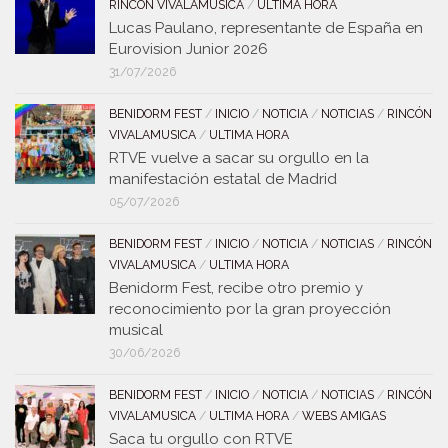
RINCÓN VIVALAMUSICA
/
ULTIMA HORA
Lucas Paulano, representante de España en
Eurovision Junior 2026
31/07/2026
BENIDORM FEST
/
INICIO
/
NOTICIA
/
NOTICIAS
/
RINCÓN
VIVALAMUSICA
/
ULTIMA HORA
RTVE vuelve a sacar su orgullo en la
manifestación estatal de Madrid
05/07/2026
BENIDORM FEST
/
INICIO
/
NOTICIA
/
NOTICIAS
/
RINCÓN
VIVALAMUSICA
/
ULTIMA HORA
Benidorm Fest, recibe otro premio y
reconocimiento por la gran proyección
musical
30/06/2026
BENIDORM FEST
/
INICIO
/
NOTICIA
/
NOTICIAS
/
RINCÓN
VIVALAMUSICA
/
ULTIMA HORA
/
WEBS AMIGAS
Saca tu orgullo con RTVE