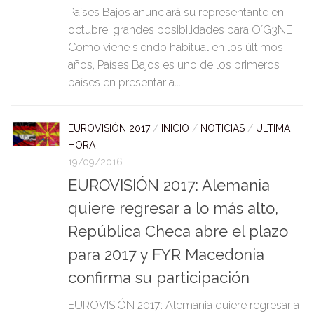
Países Bajos anunciará su representante en
octubre, grandes posibilidades para O´G3NE
Como viene siendo habitual en los últimos
años, Países Bajos es uno de los primeros
países en presentar a...
EUROVISIÓN 2017
/
INICIO
/
NOTICIAS
/
ULTIMA
HORA
19/09/2016
EUROVISIÓN 2017: Alemania
quiere regresar a lo más alto,
República Checa abre el plazo
para 2017 y FYR Macedonia
confirma su participación
EUROVISIÓN 2017: Alemania quiere regresar a