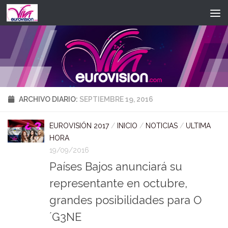
Saltar al contenido
ARCHIVO DIARIO:
SEPTIEMBRE 19, 2016
EUROVISIÓN 2017
/
INICIO
/
NOTICIAS
/
ULTIMA
HORA
19/09/2016
Países Bajos anunciará su
representante en octubre,
grandes posibilidades para O
´G3NE