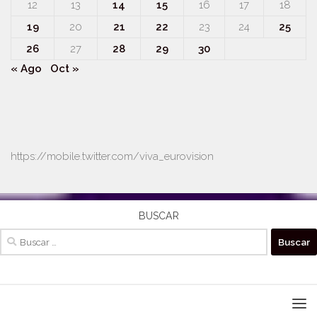
12
13
14
15
16
17
18
19
20
21
22
23
24
25
26
27
28
29
30
« Ago
Oct »
https://mobile.twitter.com/viva_eurovision
BUSCAR
Buscar: