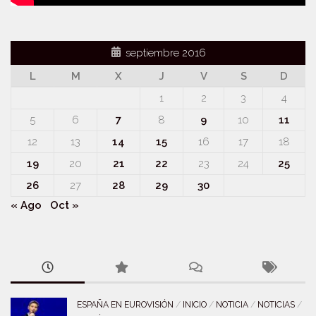
septiembre 2016
L
M
X
J
V
S
D
1
2
3
4
5
6
7
8
9
10
11
12
13
14
15
16
17
18
19
20
21
22
23
24
25
26
27
28
29
30
« Ago
Oct »
ESPAÑA EN EUROVISIÓN
/
INICIO
/
NOTICIA
/
NOTICIAS
/