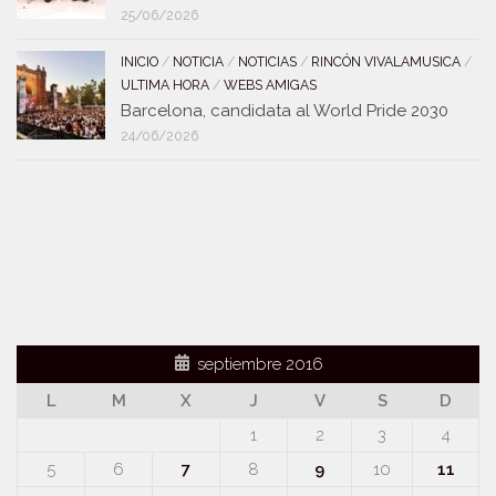
25/06/2026
INICIO
/
NOTICIA
/
NOTICIAS
/
RINCÓN VIVALAMUSICA
/
ULTIMA HORA
/
WEBS AMIGAS
Barcelona, candidata al World Pride 2030
24/06/2026
septiembre 2016
L
M
X
J
V
S
D
1
2
3
4
5
6
7
8
9
10
11