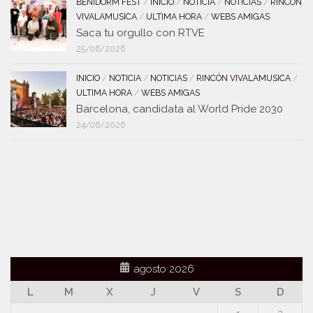
BENIDORM FEST
/
INICIO
/
NOTICIA
/
NOTICIAS
/
RINCÓN
VIVALAMUSICA
/
ULTIMA HORA
/
WEBS AMIGAS
Saca tu orgullo con RTVE
25/06/2026
INICIO
/
NOTICIA
/
NOTICIAS
/
RINCÓN VIVALAMUSICA
/
ULTIMA HORA
/
WEBS AMIGAS
Barcelona, candidata al World Pride 2030
24/06/2026
agosto 2026
L
M
X
J
V
S
D