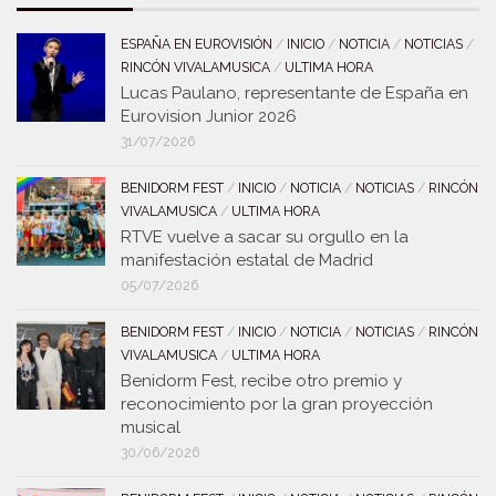
ESPAÑA EN EUROVISIÓN
/
INICIO
/
NOTICIA
/
NOTICIAS
/
RINCÓN VIVALAMUSICA
/
ULTIMA HORA
Lucas Paulano, representante de España en
Eurovision Junior 2026
31/07/2026
BENIDORM FEST
/
INICIO
/
NOTICIA
/
NOTICIAS
/
RINCÓN
VIVALAMUSICA
/
ULTIMA HORA
RTVE vuelve a sacar su orgullo en la
manifestación estatal de Madrid
05/07/2026
BENIDORM FEST
/
INICIO
/
NOTICIA
/
NOTICIAS
/
RINCÓN
VIVALAMUSICA
/
ULTIMA HORA
Benidorm Fest, recibe otro premio y
reconocimiento por la gran proyección
musical
30/06/2026