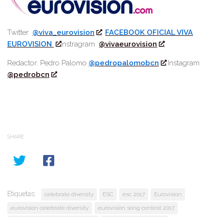
Twitter
@viva_eurovision
FACEBOOK OFICIAL VIVA
EUROVISION
Instragram
@vivaeurovision
Redactor: Pedro Palomo
@pedropalomobcn
Instagram
@pedrobcn
SHARE
Etiquetas:
celebrate diversity
ESC
esc 2017
Eurovision
eurovision celebrate diversity
eurovision song contest 2017