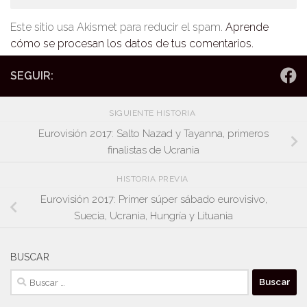
Este sitio usa Akismet para reducir el spam.
Aprende
cómo se procesan los datos de tus comentarios.
SEGUIR:
SIGUIENTE HISTORIA
Eurovisión 2017: Salto Nazad y Tayanna, primeros
finalistas de Ucrania
HISTORIA PREVIA
Eurovisión 2017: Primer súper sábado eurovisivo,
Suecia, Ucrania, Hungría y Lituania
BUSCAR
Buscar: