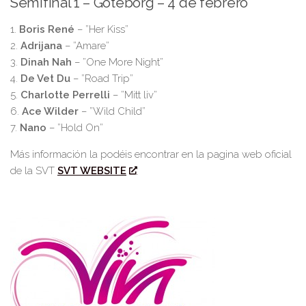
Semifinal 1 – Göteborg – 4 de febrero
1.
Boris René
– ”Her Kiss”
2.
Adrijana
– ”Amare”
3.
Dinah Nah
– ”One More Night”
4.
De Vet Du
– ”Road Trip”
5.
Charlotte Perrelli
– ”Mitt liv”
6.
Ace Wilder
– ”Wild Child”
7.
Nano
– ”Hold On”
Más información la podéis encontrar en la pagina web oficial
de la SVT
SVT WEBSITE