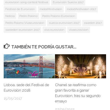
eurovision song contest festival
Eurovisión Suecia 2017
Festival de Eurovisión
melodifestivalen
melodifestivalen 2017
Noticia
Pedro Palomo
Pedro Palomo Eurovision
Pedro Palomo Vivaeurovision
suecia eurovision 2017
sweden 2017
sweeden eurovision 2017
viva eurovision
vivaeurovision
TAMBIÉN TE PODRÍA GUSTAR...
Lisboa, sede del Festival de
Chanel se reafirma como
Eurovisión 2018
gran favorita a ganar
Eurovision, tras su segundo
15/05/2017
ensayo
07/05/2022