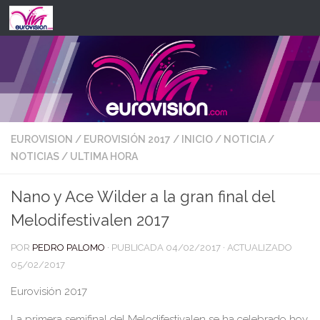
Saltar al contenido
EUROVISION
/
EUROVISIÓN 2017
/
INICIO
/
NOTICIA
/
NOTICIAS
/
ULTIMA HORA
Nano y Ace Wilder a la gran final del
Melodifestivalen 2017
POR
PEDRO PALOMO
· PUBLICADA
04/02/2017
· ACTUALIZADO
05/02/2017
Eurovisión 2017
La primera semifinal del Melodifestivalen se ha celebrado hoy,