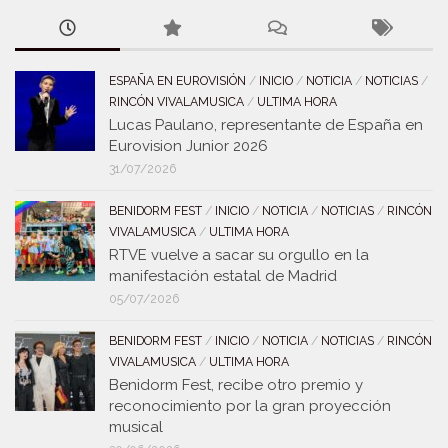
ESPAÑA EN EUROVISIÓN
/
INICIO
/
NOTICIA
/
NOTICIAS
/
RINCÓN VIVALAMUSICA
/
ULTIMA HORA
Lucas Paulano, representante de España en
Eurovision Junior 2026
31/07/2026
BENIDORM FEST
/
INICIO
/
NOTICIA
/
NOTICIAS
/
RINCÓN
VIVALAMUSICA
/
ULTIMA HORA
RTVE vuelve a sacar su orgullo en la
manifestación estatal de Madrid
05/07/2026
BENIDORM FEST
/
INICIO
/
NOTICIA
/
NOTICIAS
/
RINCÓN
VIVALAMUSICA
/
ULTIMA HORA
Benidorm Fest, recibe otro premio y
reconocimiento por la gran proyección
musical