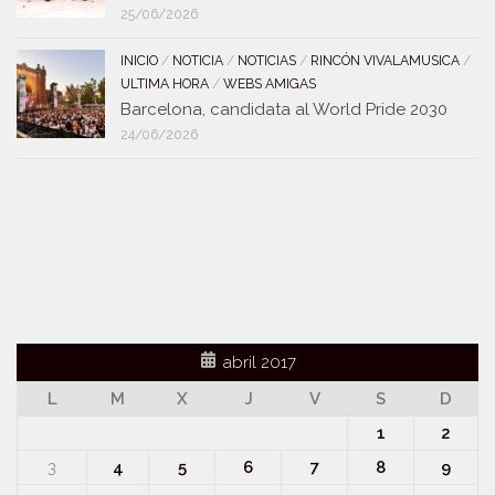
25/06/2026
INICIO
/
NOTICIA
/
NOTICIAS
/
RINCÓN VIVALAMUSICA
/
ULTIMA HORA
/
WEBS AMIGAS
Barcelona, candidata al World Pride 2030
24/06/2026
abril 2017
L
M
X
J
V
S
D
1
2
3
4
5
6
7
8
9