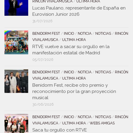
RINCÓN VIVALAMUSICA
/
ULTIMA HORA
Lucas Paulano, representante de España en
Eurovision Junior 2026
31/07/2026
BENIDORM FEST
/
INICIO
/
NOTICIA
/
NOTICIAS
/
RINCÓN
VIVALAMUSICA
/
ULTIMA HORA
RTVE vuelve a sacar su orgullo en la
manifestación estatal de Madrid
05/07/2026
BENIDORM FEST
/
INICIO
/
NOTICIA
/
NOTICIAS
/
RINCÓN
VIVALAMUSICA
/
ULTIMA HORA
Benidorm Fest, recibe otro premio y
reconocimiento por la gran proyección
musical
30/06/2026
BENIDORM FEST
/
INICIO
/
NOTICIA
/
NOTICIAS
/
RINCÓN
VIVALAMUSICA
/
ULTIMA HORA
/
WEBS AMIGAS
Saca tu orgullo con RTVE