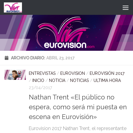
Saltar al contenido
ARCHIVO DIARIO:
ABRIL 23, 2017
ENTREVISTAS
/
EUROVISION
/
EUROVISIÓN 2017
/
INICIO
/
NOTICIA
/
NOTICIAS
/
ULTIMA HORA
23/04/2017
Nathan Trent «El público no
espera, como será mi puesta en
escena en Eurovisión»
Eurovision 2017 Nathan Trent, el representante