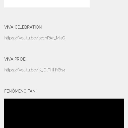
VIVA CELEBRATION
https://youtu.be/txbnPAr_M4Q
VIVA PRIDE
https://youtu.be/K_DlTHHY6s4
FENÓMENO FAN