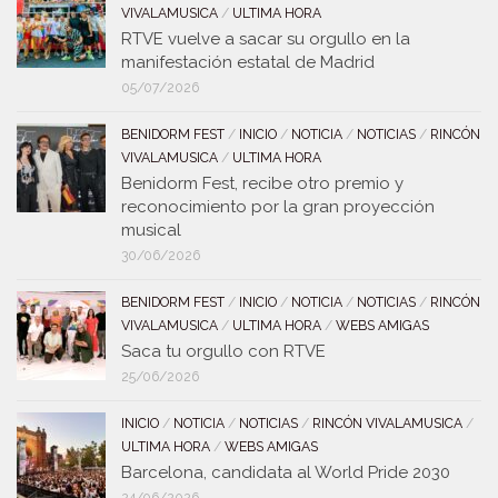
VIVALAMUSICA
/
ULTIMA HORA
RTVE vuelve a sacar su orgullo en la
manifestación estatal de Madrid
05/07/2026
BENIDORM FEST
/
INICIO
/
NOTICIA
/
NOTICIAS
/
RINCÓN
VIVALAMUSICA
/
ULTIMA HORA
Benidorm Fest, recibe otro premio y
reconocimiento por la gran proyección
musical
30/06/2026
BENIDORM FEST
/
INICIO
/
NOTICIA
/
NOTICIAS
/
RINCÓN
VIVALAMUSICA
/
ULTIMA HORA
/
WEBS AMIGAS
Saca tu orgullo con RTVE
25/06/2026
INICIO
/
NOTICIA
/
NOTICIAS
/
RINCÓN VIVALAMUSICA
/
ULTIMA HORA
/
WEBS AMIGAS
Barcelona, candidata al World Pride 2030