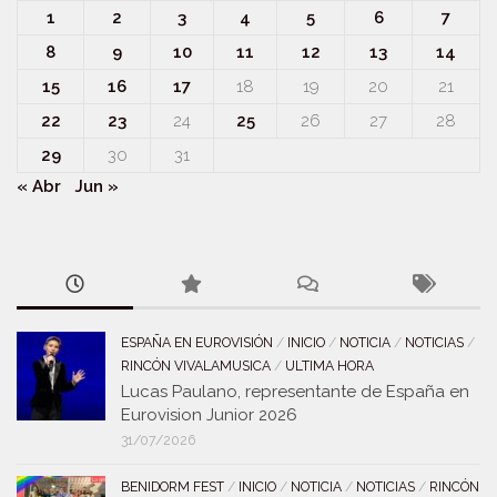
1
2
3
4
5
6
7
8
9
10
11
12
13
14
15
16
17
18
19
20
21
22
23
24
25
26
27
28
29
30
31
« Abr
Jun »
ESPAÑA EN EUROVISIÓN
/
INICIO
/
NOTICIA
/
NOTICIAS
/
RINCÓN VIVALAMUSICA
/
ULTIMA HORA
Lucas Paulano, representante de España en
Eurovision Junior 2026
31/07/2026
BENIDORM FEST
/
INICIO
/
NOTICIA
/
NOTICIAS
/
RINCÓN