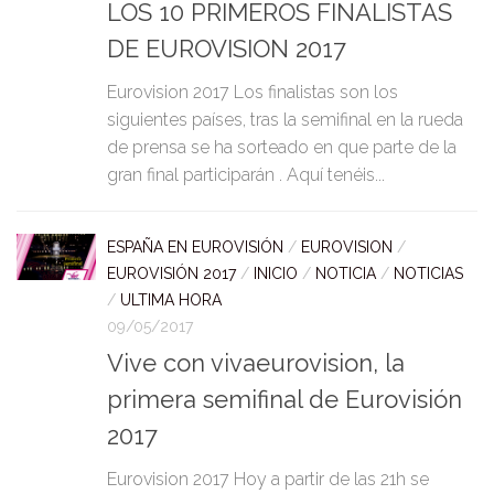
LOS 10 PRIMEROS FINALISTAS
DE EUROVISION 2017
Eurovision 2017 Los finalistas son los
siguientes países, tras la semifinal en la rueda
de prensa se ha sorteado en que parte de la
gran final participarán . Aquí tenéis...
ESPAÑA EN EUROVISIÓN
/
EUROVISION
/
EUROVISIÓN 2017
/
INICIO
/
NOTICIA
/
NOTICIAS
/
ULTIMA HORA
09/05/2017
Vive con vivaeurovision, la
primera semifinal de Eurovisión
2017
Eurovision 2017 Hoy a partir de las 21h se