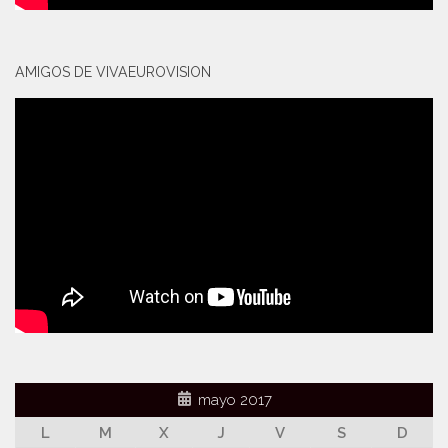
AMIGOS DE VIVAEUROVISION
mayo 2017
L
M
X
J
V
S
D