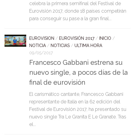
celebra la primera semifinal del Festival de
Eurovisión 2017, donde 18 países competirán
para conseguir su pase a la gran final...
EUROVISION
/
EUROVISIÓN 2017
/
INICIO
/
NOTICIA
/
NOTICIAS
/
ULTIMA HORA
09/05/2017
Francesco Gabbani estrena su
nuevo single, a pocos días de la
final de eurovisión
El carismático cantante, Francesco Gabbani
representante de Italia en la 62 edición del
Festival de Eurovisión 2017, ha presentado su
nuevo single Tra Le Granita E Le Granate. Tras
el...