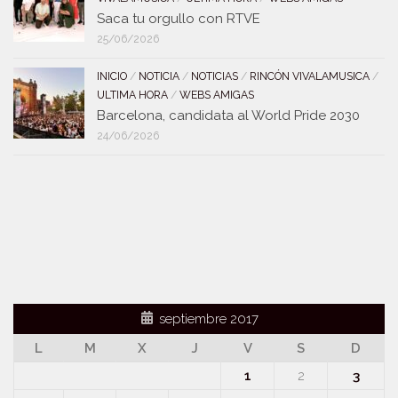
Saca tu orgullo con RTVE
25/06/2026
INICIO
/
NOTICIA
/
NOTICIAS
/
RINCÓN VIVALAMUSICA
/
ULTIMA HORA
/
WEBS AMIGAS
Barcelona, candidata al World Pride 2030
24/06/2026
septiembre 2017
L
M
X
J
V
S
D
1
2
3