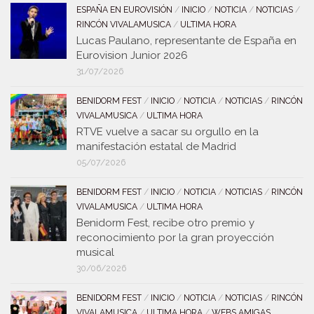
ESPAÑA EN EUROVISIÓN
/
INICIO
/
NOTICIA
/
NOTICIAS
/
RINCÓN VIVALAMUSICA
/
ULTIMA HORA
Lucas Paulano, representante de España en
Eurovision Junior 2026
31/07/2026
BENIDORM FEST
/
INICIO
/
NOTICIA
/
NOTICIAS
/
RINCÓN
VIVALAMUSICA
/
ULTIMA HORA
RTVE vuelve a sacar su orgullo en la
manifestación estatal de Madrid
05/07/2026
BENIDORM FEST
/
INICIO
/
NOTICIA
/
NOTICIAS
/
RINCÓN
VIVALAMUSICA
/
ULTIMA HORA
Benidorm Fest, recibe otro premio y
reconocimiento por la gran proyección
musical
30/06/2026
BENIDORM FEST
/
INICIO
/
NOTICIA
/
NOTICIAS
/
RINCÓN
VIVALAMUSICA
/
ULTIMA HORA
/
WEBS AMIGAS