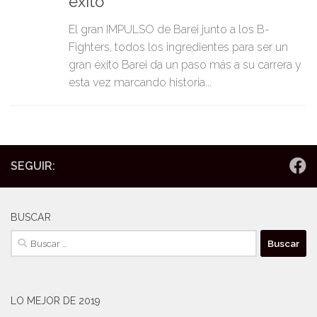
éxito
El gran IMPULSO de Barei junto a los B-
Fighters, todos los ingredientes para ser un
gran éxito Barei da un paso más a su carrera y
esta vez marcando historia...
SEGUIR:
BUSCAR
Buscar:
LO MEJOR DE 2019