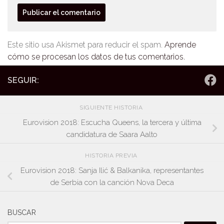
Este sitio usa Akismet para reducir el spam.
Aprende
cómo se procesan los datos de tus comentarios.
SEGUIR:
SIGUIENTE HISTORIA
Eurovision 2018: Escucha Queens, la tercera y última
candidatura de Saara Aalto
HISTORIA PREVIA
Eurovision 2018: Sanja Ilić & Balkanika, representantes
de Serbia con la canción Nova Deca
BUSCAR