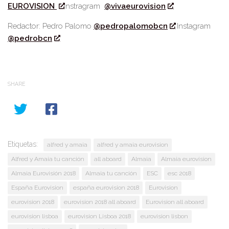
EUROVISION
Instragram
@vivaeurovision
Redactor: Pedro Palomo
@pedropalomobcn
Instagram
@pedrobcn
SHARE
Etiquetas:
alfred y amaia
alfred y amaia eurovision
Alfred y Amaia tu canción
all aboard
Almaia
Almaia eurovision
Almaia Eurovisión 2018
Almaia tu canción
ESC
esc 2018
España Eurovision
españa eurovision 2018
Eurovision
eurovision 2018
eurovision 2018 all aboard
Eurovision all aboard
eurovision lisboa
eurovision Lisboa 2018
eurovision lisbon