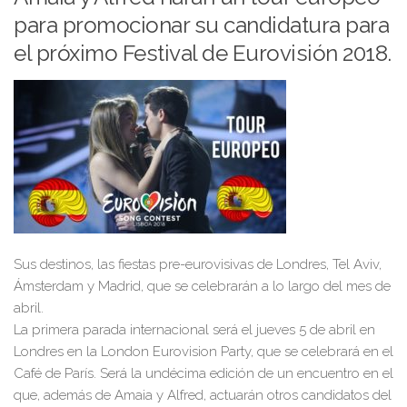
para promocionar su candidatura para
el próximo Festival de Eurovisión 2018.
Sus destinos, las fiestas pre-eurovisivas de Londres, Tel Aviv,
Ámsterdam y Madrid
, que se celebrarán a lo largo del mes de
abril.
La primera parada internacional será el jueves 5 de abril en
Londres en la London Eurovision Party, que se celebrará en el
Café de París. Será la undécima edición de un encuentro en el
que, además de Amaia y Alfred, actuarán otros candidatos del