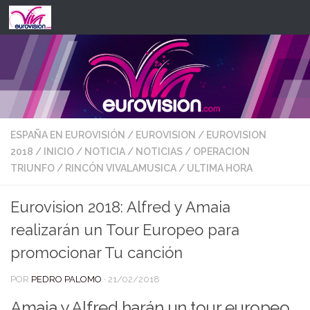
Saltar al contenido
ESPAÑA EN EUROVISIÓN
/
EUROVISION
/
EUROVISION
2018
/
INICIO
/
NOTICIA
/
NOTICIAS
/
OPERACION
TRIUNFO
/
RINCÓN VIVALAMUSICA
/
ULTIMA HORA
Eurovision 2018: Alfred y Amaia
realizarán un Tour Europeo para
promocionar Tu canción
POR
PEDRO PALOMO
·
21/02/2018
Amaia y Alfred harán un tour europeo