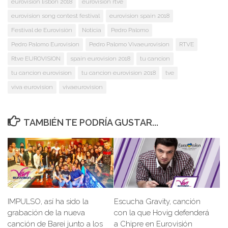
eurovision lisbon 2018
eurovision rtve
eurovision song contest festival
eurovision spain 2018
Festival de Eurovisión
Noticia
Pedro Palomo
Pedro Palomo Eurovision
Pedro Palomo Vivaeurovision
RTVE
Rtve EUROVISION
spain eurovision 2018
tu cancion
tu cancion eurovision
tu cancion eurovision 2018
tve
viva eurovision
vivaeurovision
TAMBIÉN TE PODRÍA GUSTAR...
Escucha Gravity, canción
IMPULSO, así ha sido la
con la que Hovig defenderá
grabación de la nueva
a Chipre en Eurovisión
canción de Barei junto a los