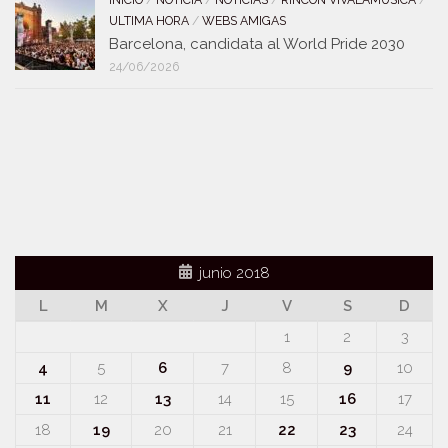
INICIO
/
NOTICIA
/
NOTICIAS
/
RINCÓN VIVALAMUSICA
/
ULTIMA HORA
/
WEBS AMIGAS
Barcelona, candidata al World Pride 2030
24/06/2026
junio 2018
L
M
X
J
V
S
D
1
2
3
4
5
6
7
8
9
10
11
12
13
14
15
16
17
18
19
20
21
22
23
24