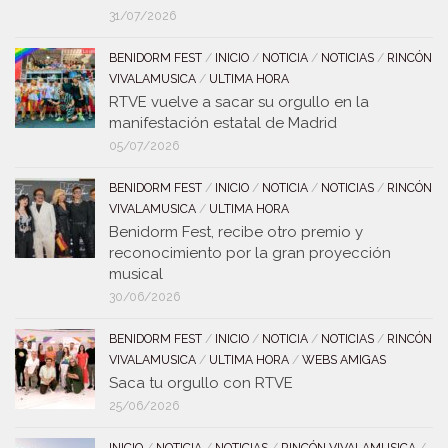
31/07/2026
BENIDORM FEST
/
INICIO
/
NOTICIA
/
NOTICIAS
/
RINCÓN
VIVALAMUSICA
/
ULTIMA HORA
RTVE vuelve a sacar su orgullo en la
manifestación estatal de Madrid
05/07/2026
BENIDORM FEST
/
INICIO
/
NOTICIA
/
NOTICIAS
/
RINCÓN
VIVALAMUSICA
/
ULTIMA HORA
Benidorm Fest, recibe otro premio y
reconocimiento por la gran proyección
musical
30/06/2026
BENIDORM FEST
/
INICIO
/
NOTICIA
/
NOTICIAS
/
RINCÓN
VIVALAMUSICA
/
ULTIMA HORA
/
WEBS AMIGAS
Saca tu orgullo con RTVE
25/06/2026