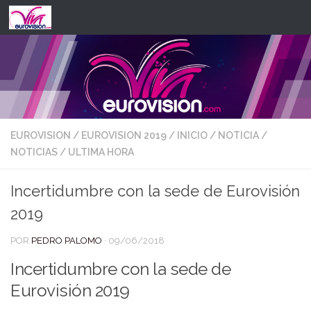
Saltar al contenido
EUROVISION
/
EUROVISION 2019
/
INICIO
/
NOTICIA
/
NOTICIAS
/
ULTIMA HORA
Incertidumbre con la sede de Eurovisión
2019
POR
PEDRO PALOMO
·
09/06/2018
Incertidumbre con la sede de
Eurovisión 2019