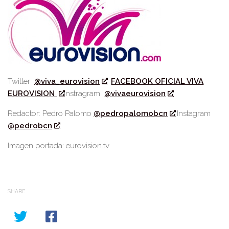
Twitter
@viva_eurovision
FACEBOOK OFICIAL VIVA
EUROVISION
Instragram
@vivaeurovision
Redactor: Pedro Palomo
@pedropalomobcn
Instagram
@pedrobcn
Imagen portada: eurovision.tv
SHARE