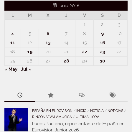
junio 2018
L
M
X
J
V
S
D
1
2
3
4
5
6
7
8
9
10
11
12
13
14
15
16
17
18
19
20
21
22
23
24
25
26
27
28
29
30
« May
Jul »
ESPAÑA EN EUROVISIÓN
/
INICIO
/
NOTICIA
/
NOTICIAS
/
RINCÓN VIVALAMUSICA
/
ULTIMA HORA
Lucas Paulano, representante de España en
Eurovision Junior 2026