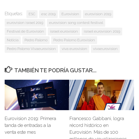
Etiquetas:
ESC
esc 2019
Eurovision
eurovision 2019
eurovision israel 2019
eurovision song contest festival
Festival de Eurovisión
israel eurovision
israel eurovision 2019
Noticia
Pedro Palomo
Pedro Palomo Eurovision
Pedro Palomo Vivaeurovision
viva eurovision
vivaeurovision
TAMBIÉN TE PODRÍA GUSTAR...
Francesco Gabbani, logra
Eurovision 2019: Primera
récord histórico en
tanda de entradas a la
Eurovisión. Más de 100
venta este mes