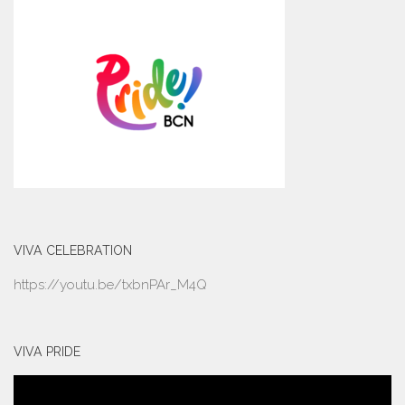
VIVA CELEBRATION
https://youtu.be/txbnPAr_M4Q
VIVA PRIDE