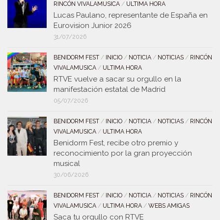
RINCÓN VIVALAMUSICA
/
ULTIMA HORA
Lucas Paulano, representante de España en
Eurovision Junior 2026
31/07/2026
BENIDORM FEST
/
INICIO
/
NOTICIA
/
NOTICIAS
/
RINCÓN
VIVALAMUSICA
/
ULTIMA HORA
RTVE vuelve a sacar su orgullo en la
manifestación estatal de Madrid
05/07/2026
BENIDORM FEST
/
INICIO
/
NOTICIA
/
NOTICIAS
/
RINCÓN
VIVALAMUSICA
/
ULTIMA HORA
Benidorm Fest, recibe otro premio y
reconocimiento por la gran proyección
musical
30/06/2026
BENIDORM FEST
/
INICIO
/
NOTICIA
/
NOTICIAS
/
RINCÓN
VIVALAMUSICA
/
ULTIMA HORA
/
WEBS AMIGAS
Saca tu orgullo con RTVE