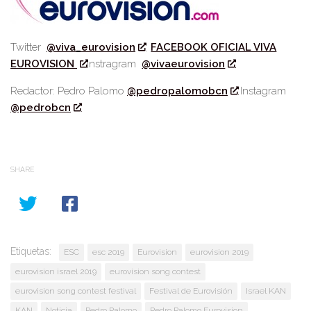
Twitter
@viva_eurovision
FACEBOOK OFICIAL VIVA
EUROVISION
Instragram
@vivaeurovision
Redactor: Pedro Palomo
@pedropalomobcn
Instagram
@pedrobcn
SHARE
Etiquetas:
ESC
esc 2019
Eurovision
eurovision 2019
eurovision israel 2019
eurovision song contest
eurovision song contest festival
Festival de Eurovisión
Israel KAN
KAN
Noticia
Pedro Palomo
Pedro Palomo Eurovision