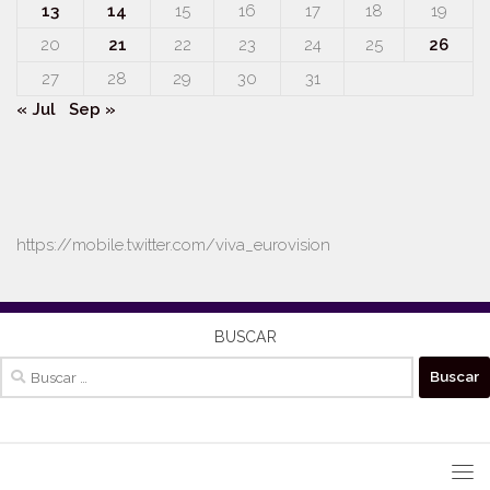
13
14
15
16
17
18
19
20
21
22
23
24
25
26
27
28
29
30
31
« Jul
Sep »
https://mobile.twitter.com/viva_eurovision
BUSCAR
Buscar: