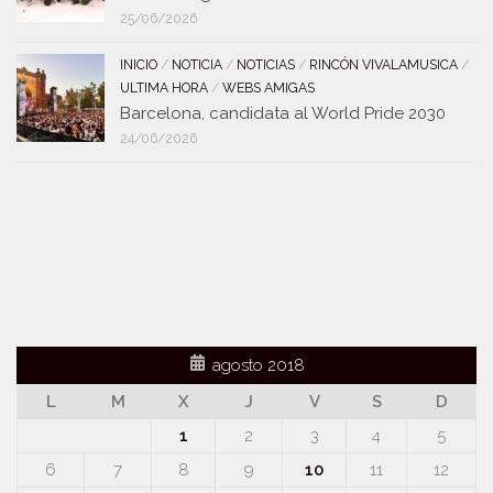
25/06/2026
INICIO
/
NOTICIA
/
NOTICIAS
/
RINCÓN VIVALAMUSICA
/
ULTIMA HORA
/
WEBS AMIGAS
Barcelona, candidata al World Pride 2030
24/06/2026
agosto 2018
L
M
X
J
V
S
D
1
2
3
4
5
6
7
8
9
10
11
12