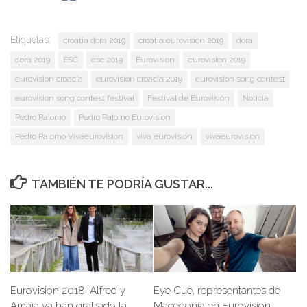
Etiquetas:
croatia dora 2019
croatia eurovision 2019
dora
dora 2019
ESC
esc 2019
Eurovision
eurovision 2019
eurovision croacia
eurovision croacia 2019
eurovision song contest
eurovision song contest festival
Festival de Eurovisión
Noticia
Pedro Palomo
Pedro Palomo Eurovision
Pedro Palomo Vivaeurovision
viva eurovision
vivaeurovision
TAMBIÉN TE PODRÍA GUSTAR...
Eurovision 2018: Alfred y
Eye Cue, representantes de
Amaia ya han grabado la
Macedonia en Eurovision