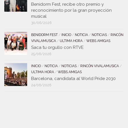
Benidorm Fest, recibe otro premio y
reconocimiento por la gran proyección
musical
30/06/2026
BENIDORM FEST
/
INICIO
/
NOTICIA
/
NOTICIAS
/
RINCÓN
VIVALAMUSICA
/
ULTIMA HORA
/
WEBS AMIGAS
Saca tu orgullo con RTVE
25/06/2026
INICIO
/
NOTICIA
/
NOTICIAS
/
RINCÓN VIVALAMUSICA
/
ULTIMA HORA
/
WEBS AMIGAS
Barcelona, candidata al World Pride 2030
24/06/2026