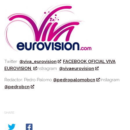
Twitter
@viva_eurovision
FACEBOOK OFICIAL VIVA
EUROVISION
Instragram
@vivaeurovision
Redactor: Pedro Palomo
@pedropalomobcn
Instagram
@pedrobcn
SHARE