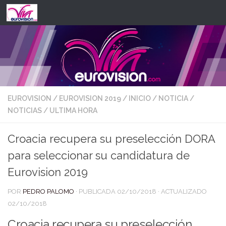
Saltar al contenido
EUROVISION
/
EUROVISION 2019
/
INICIO
/
NOTICIA
/
NOTICIAS
/
ULTIMA HORA
Croacia recupera su preselección DORA
para seleccionar su candidatura de
Eurovision 2019
POR
PEDRO PALOMO
· PUBLICADA
02/10/2018
· ACTUALIZADO
02/10/2018
Croacia recupera su preselección