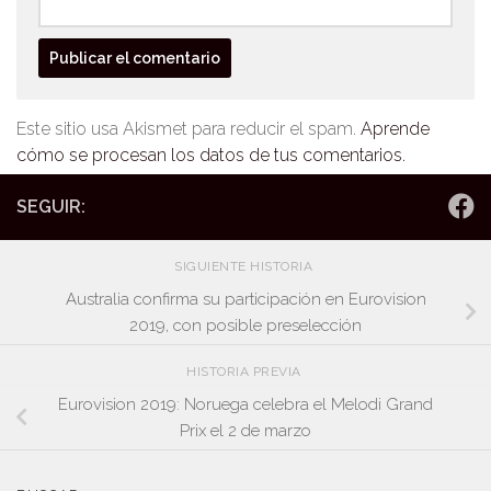
Este sitio usa Akismet para reducir el spam.
Aprende
cómo se procesan los datos de tus comentarios.
SEGUIR:
SIGUIENTE HISTORIA
Australia confirma su participación en Eurovision
2019, con posible preselección
HISTORIA PREVIA
Eurovision 2019: Noruega celebra el Melodi Grand
Prix el 2 de marzo