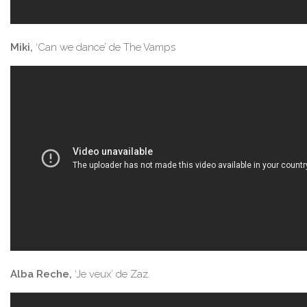
Miki,
‘Can we dance’ de The Vamps
Alba Reche,
‘Je veux’ de Zaz.