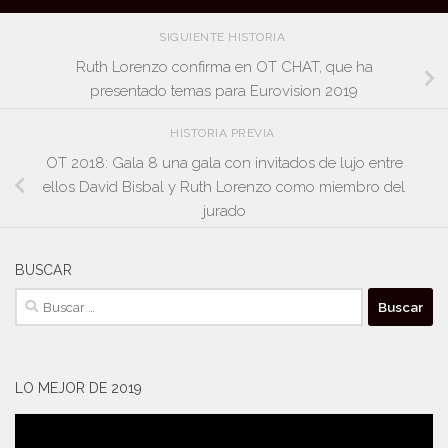
SIGUIENTE HISTORIA
Ruth Lorenzo confirma en OT CHAT, que ha
presentado temas para Eurovision 2019
HISTORIA PREVIA
OT 2018: Gala 8 una gala con invitados de lujo entre
ellos David Bisbal y Ruth Lorenzo como miembro del
jurado
BUSCAR
Buscar:
LO MEJOR DE 2019