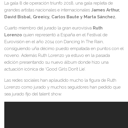
La gala 8 de operación triunfo 2018, una gala repleta de
grandes artistas nacionales e internacionales
James Arthur,
David Bisbal, Greeicy, Carlos Baute y Marta Sánchez.
Cuarto miembro del jurado la gran eurovisiva
Ruth
Lorenzo
quien representó a España en el Festival de
Eurovisión en el año 2014 con Dancing In The Rain,
consiguiendo uña décimo puesto empatada en puntos con el
noveno. Además Ruth Lorenzo ya estuvo en la pasada
edición presentando su nuevo álbum donde hizo una
actuación icónica de ‘Good Girls Don’t Lie’.
Las redes sociales han aplaudido mucho la figura de Ruth
Lorenzo como jurado y muchos seguidores han pedido que
sea jurado fijo del talent show.