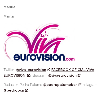
Marilia
Marta
Twitter
@viva_eurovision
FACEBOOK OFICIAL VIVA
EUROVISION
Instragram
@vivaeurovision
Redactor: Pedro Palomo
@pedropalomobcn
Instagram
@pedrobcn