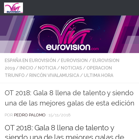
Saltar al contenido
ESPAÑA EN EUROVISIÓN
/
EUROVISION
/
EUROVISION
2019
/
INICIO
/
NOTICIA
/
NOTICIAS
/
OPERACION
TRIUNFO
/
RINCÓN VIVALAMUSICA
/
ULTIMA HORA
OT 2018: Gala 8 llena de talento y siendo
una de las mejores galas de esta edición
POR
PEDRO PALOMO
·
15/11/2018
OT 2018: Gala 8 llena de talento y
siendo una de las mejores galas de