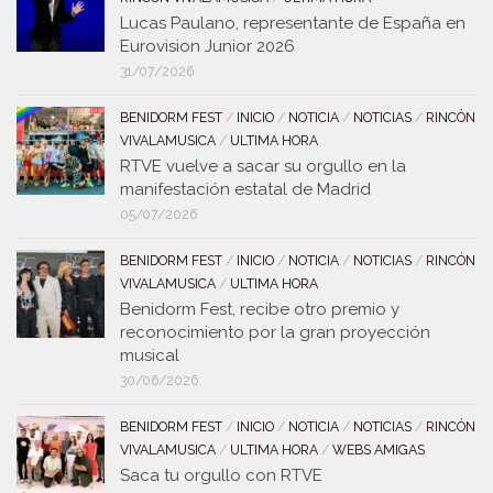
Lucas Paulano, representante de España en
Eurovision Junior 2026
31/07/2026
BENIDORM FEST
/
INICIO
/
NOTICIA
/
NOTICIAS
/
RINCÓN
VIVALAMUSICA
/
ULTIMA HORA
RTVE vuelve a sacar su orgullo en la
manifestación estatal de Madrid
05/07/2026
BENIDORM FEST
/
INICIO
/
NOTICIA
/
NOTICIAS
/
RINCÓN
VIVALAMUSICA
/
ULTIMA HORA
Benidorm Fest, recibe otro premio y
reconocimiento por la gran proyección
musical
30/06/2026
BENIDORM FEST
/
INICIO
/
NOTICIA
/
NOTICIAS
/
RINCÓN
VIVALAMUSICA
/
ULTIMA HORA
/
WEBS AMIGAS
Saca tu orgullo con RTVE