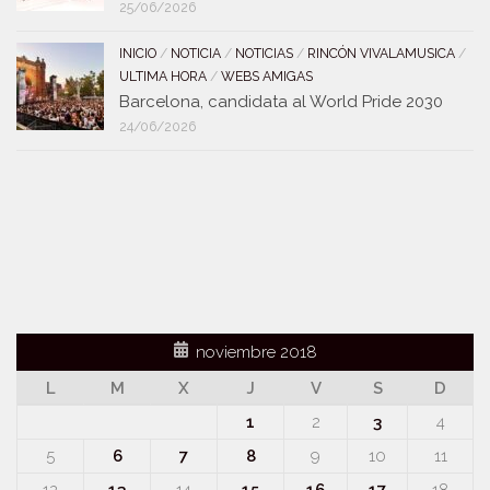
25/06/2026
INICIO
/
NOTICIA
/
NOTICIAS
/
RINCÓN VIVALAMUSICA
/
ULTIMA HORA
/
WEBS AMIGAS
Barcelona, candidata al World Pride 2030
24/06/2026
noviembre 2018
L
M
X
J
V
S
D
1
2
3
4
5
6
7
8
9
10
11
12
13
14
15
16
17
18