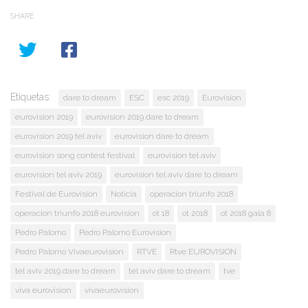
SHARE
Etiquetas:
dare to dream
ESC
esc 2019
Eurovision
eurovision 2019
eurovision 2019 dare to dream
eurovision 2019 tel aviv
eurovision dare to dream
eurovision song contest festival
eurovision tel aviv
eurovision tel aviv 2019
eurovision tel aviv dare to dream
Festival de Eurovisión
Noticia
operacion triunfo 2018
operacion triunfo 2018 eurovision
ot 18
ot 2018
ot 2018 gala 8
Pedro Palomo
Pedro Palomo Eurovision
Pedro Palomo Vivaeurovision
RTVE
Rtve EUROVISION
tel aviv 2019 dare to dream
tel aviv dare to dream
tve
viva eurovision
vivaeurovision