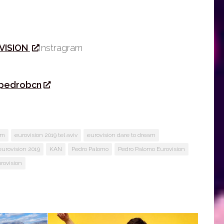
VISION
Instragram
pedrobcn
am
eurovision 2019 tel aviv
eurovision dare to dream
eurovision 2019
KAN
Pedro Palomo
Pedro Palomo Eurovision
rovision