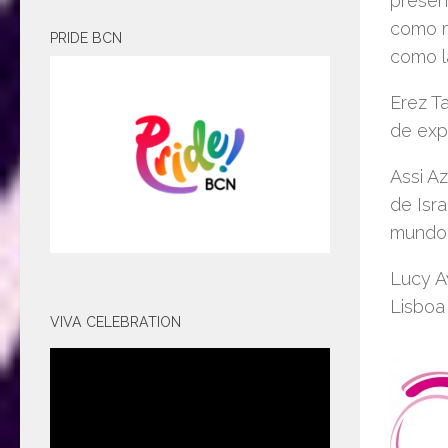
presen
como m
PRIDE BCN
como la
Erez Ta
de exp
Assi A
de Isra
mundo 
Lucy A
Lisboa 
VIVA CELEBRATION