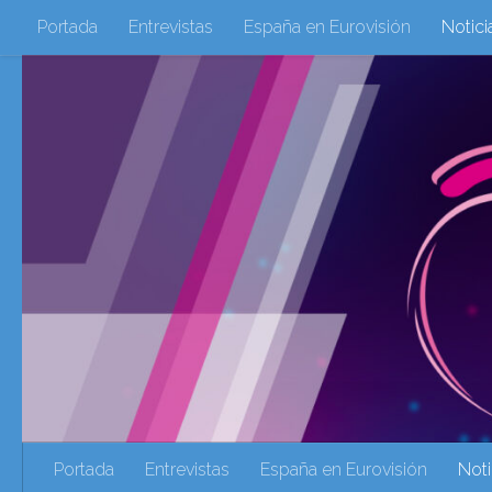
Portada
Entrevistas
España en Eurovisión
Notici
Saltar al contenido
Eurovisión 2016
Eurovisión 2017
Eurovision 2018
Eurovision 2025
Webs Amigas
Galeria Multimedia
eurovision 2020
eurovision 2021
Eurovision 2022
Ultima Hora
Webs Amigas
Portada
Entrevistas
España en Eurovisión
Noti