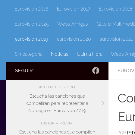
Eurovisión 2016
Eurovisión 2017
Eurovision 2018
Eurovision 2025
Webs Amigas
Galeria Multimedi
eurovision 2019
eurovision 2020
eurovision 2021
Sin categoría
Noticias
Ultima Hora
Webs Ami
SEGUIR:
EUROV
SIGUIENTE HISTORIA
Con
Escucha las canciones que
competirán para representar a
Noruega en Eurovision 2019
Eur
HISTORIA PREVIA
Escucha las canciones que compiten
POR
PE