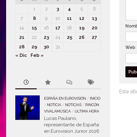
1
2
3
4
5
6
7
8
9
10
11
12
13
Nom
14
15
16
17
18
19
20
21
22
23
24
25
26
27
28
29
30
31
Web
« Dic
Feb »
Este sit
ESPAÑA EN EUROVISIÓN
/
INICIO
/
NOTICIA
/
NOTICIAS
/
RINCÓN
VIVALAMUSICA
/
ULTIMA HORA
Lucas Paulano,
representante de España
en Eurovision Junior 2026