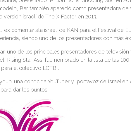
tadora, presentado Million Dollar Shooting Star en 201
odelo, Bar también apareció como presentadora de va
 versión israelí de The X Factor en 2013.
l: ex comentarista israelí de KAN para el Festival de E
eriencia, siendo uno de los presentadores con más éxit
zar: uno de los principales presentadores de televisión
el, Rising Star. Assi fue nombrado en la lista de las 10
para el colectivo LGTBI.
youb: una conocida YouTuber y portavoz de Israel en e
para dar los puntos.