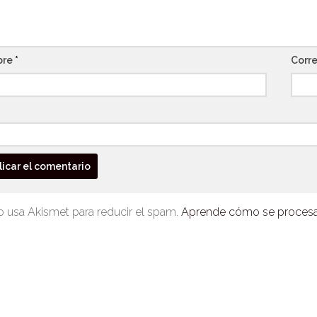
bre
*
Corre
io usa Akismet para reducir el spam.
Aprende cómo se procesan