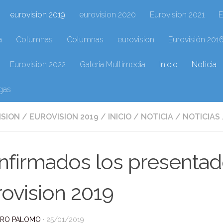
eurovision 2019
eurovision 2020
Eurovision 2021
E
a
Columnas
Columnas
eurovision
Eurovisión 201
Eurovision 2022
Galeria Multimedia
Inicio
Noticia
gas
ISION
/
EUROVISION 2019
/
INICIO
/
NOTICIA
/
NOTICIAS
firmados los presentado
ovision 2019
DRO PALOMO
·
25/01/2019