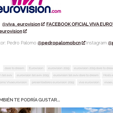
r
@viva_eurovision
FACEBOOK OFICIAL VIVA EURO
eurovision
or: Pedro Palomo
@pedropalomobcn
Instagram
@
:
dare to dream
Eurovision
eurovision 2019
eurovision 2019 dare to dre
n tel aviv
eurovision tel aviv 2019
eurovision tel aviv dare to dream
Hosts 
lomo Vivaeurovision
presentadores eurovision 2019
viva eurovision
vivaeu
MBIÉN TE PODRÍA GUSTAR...