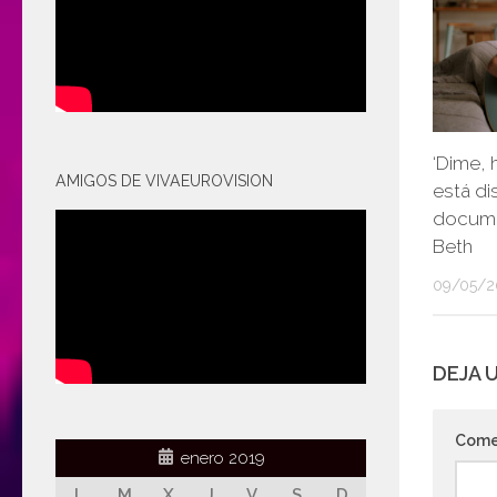
‘Dime, 
AMIGOS DE VIVAEUROVISION
está di
docume
Beth
09/05/2
DEJA 
Come
enero 2019
L
M
X
J
V
S
D