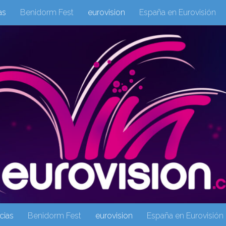
as
Benidorm Fest
eurovision
España en Eurovisión
eurovision 2019
eurovision 2020
Eurovision 2021
Eur
Columnas
Columnas
eurovision
Eurovisión 2016
Galeria Multimedia
Inicio
Noticia
operacion triunfo
cias
Benidorm Fest
eurovision
España en Eurovisión