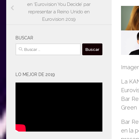
en ‘Eurovision You Decide’ par
representar a Reino Unido en
Eurovision 2019
BUSCAR
Buscar:
Imagen:
LO MEJOR DE 2019
La ​​KA
Eurovis
Bar Re
Green 
Bar Re
en la p