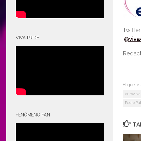
Twitte
VIVA PRIDE
@viva
Redact
Etiquetas
eurovisio
Pedro Pa
FENÓMENO FAN
TA