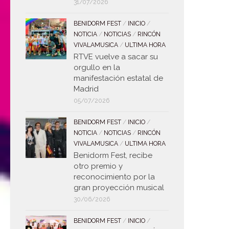
31/07/2026
BENIDORM FEST
/
INICIO
/
NOTICIA
/
NOTICIAS
/
RINCÓN
VIVALAMUSICA
/
ULTIMA HORA
RTVE vuelve a sacar su
orgullo en la
manifestación estatal de
Madrid
05/07/2026
BENIDORM FEST
/
INICIO
/
NOTICIA
/
NOTICIAS
/
RINCÓN
VIVALAMUSICA
/
ULTIMA HORA
Benidorm Fest, recibe
otro premio y
reconocimiento por la
gran proyección musical
30/06/2026
BENIDORM FEST
/
INICIO
/