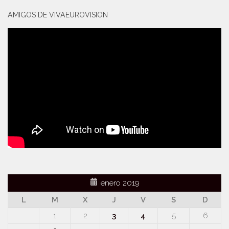
AMIGOS DE VIVAEUROVISION
enero 2019
L
M
X
J
V
S
D
1
2
3
4
5
6