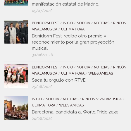
manifestación estatal de Madrid
05/07/2026
BENIDORM FEST
/
INICIO
/
NOTICIA
/
NOTICIAS
/
RINCÓN
VIVALAMUSICA
/
ULTIMA HORA
Benidorm Fest, recibe otro premio y
reconocimiento por la gran proyección
musical
30/06/2026
BENIDORM FEST
/
INICIO
/
NOTICIA
/
NOTICIAS
/
RINCÓN
VIVALAMUSICA
/
ULTIMA HORA
/
WEBS AMIGAS
Saca tu orgullo con RTVE
25/06/2026
INICIO
/
NOTICIA
/
NOTICIAS
/
RINCÓN VIVALAMUSICA
/
ULTIMA HORA
/
WEBS AMIGAS
Barcelona, candidata al World Pride 2030
24/06/2026