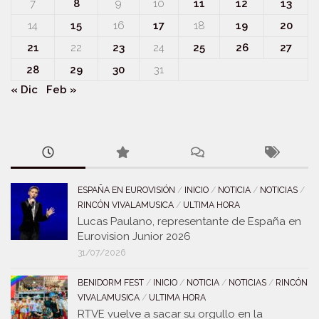
7
8
9
10
11
12
13
14
15
16
17
18
19
20
21
22
23
24
25
26
27
28
29
30
31
« Dic
Feb »
ESPAÑA EN EUROVISIÓN
/
INICIO
/
NOTICIA
/
NOTICIAS
/
RINCÓN VIVALAMUSICA
/
ULTIMA HORA
Lucas Paulano, representante de España en
Eurovision Junior 2026
31/07/2026
BENIDORM FEST
/
INICIO
/
NOTICIA
/
NOTICIAS
/
RINCÓN
VIVALAMUSICA
/
ULTIMA HORA
RTVE vuelve a sacar su orgullo en la