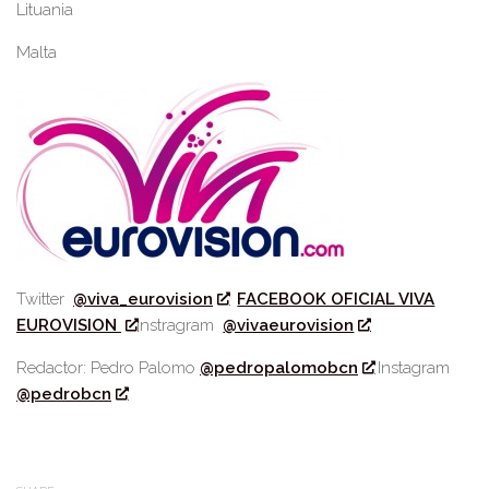
Lituania
Malta
Twitter
@viva_eurovision
FACEBOOK OFICIAL VIVA
EUROVISION
Instragram
@vivaeurovision
Redactor: Pedro Palomo
@pedropalomobcn
Instagram
@pedrobcn