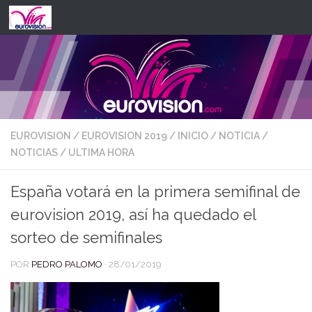
Saltar al contenido
EUROVISION
/
EUROVISION 2019
/
INICIO
/
NOTICIA
/
NOTICIAS
/
ULTIMA HORA
España votará en la primera semifinal de
eurovision 2019, así ha quedado el
sorteo de semifinales
POR
PEDRO PALOMO
·
28/01/2019