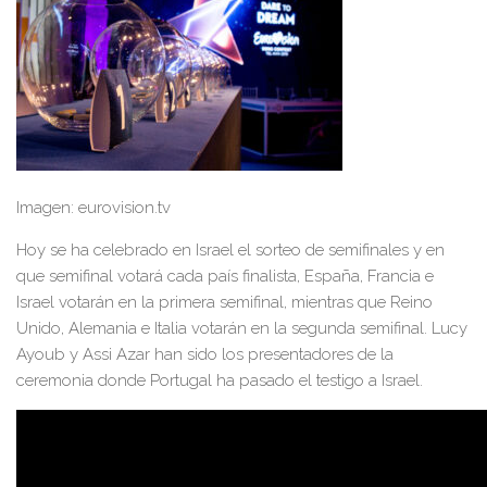
Imagen: eurovision.tv
Hoy se ha celebrado en Israel el sorteo de semifinales y en
que semifinal votará cada país finalista, España, Francia e
Israel votarán en la primera semifinal, mientras que Reino
Unido, Alemania e Italia votarán en la segunda semifinal. Lucy
Ayoub y Assi Azar han sido los presentadores de la
ceremonia donde Portugal ha pasado el testigo a Israel.