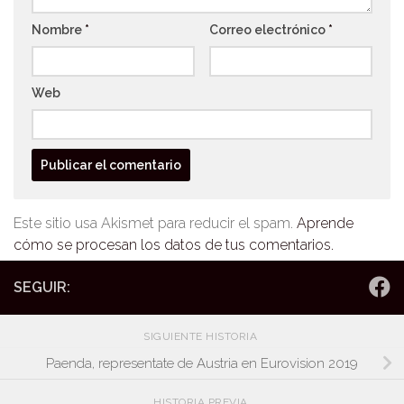
Nombre
*
Correo electrónico
*
Web
Este sitio usa Akismet para reducir el spam.
Aprende
cómo se procesan los datos de tus comentarios.
SEGUIR:
SIGUIENTE HISTORIA
Paenda, representate de Austria en Eurovision 2019
HISTORIA PREVIA