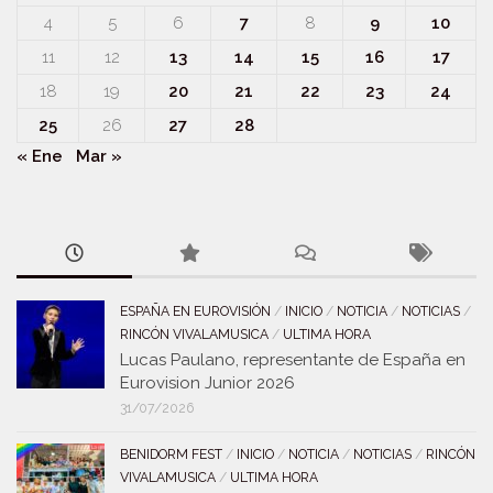
4
5
6
7
8
9
10
11
12
13
14
15
16
17
18
19
20
21
22
23
24
25
26
27
28
« Ene
Mar »
ESPAÑA EN EUROVISIÓN
/
INICIO
/
NOTICIA
/
NOTICIAS
/
RINCÓN VIVALAMUSICA
/
ULTIMA HORA
Lucas Paulano, representante de España en
Eurovision Junior 2026
31/07/2026
BENIDORM FEST
/
INICIO
/
NOTICIA
/
NOTICIAS
/
RINCÓN
VIVALAMUSICA
/
ULTIMA HORA