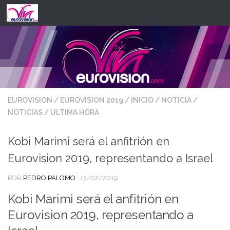
Saltar al contenido
EUROVISION
/
EUROVISION 2019
/
INICIO
/
NOTICIA
/
NOTICIAS
/
ULTIMA HORA
Kobi Marimi será el anfitrión en
Eurovision 2019, representando a Israel
POR
PEDRO PALOMO
·
13/02/2019
Kobi Marimi será el anfitrión en
Eurovision 2019, representando a