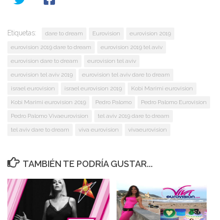
Etiquetas:
dare to dream
Eurovision
eurovision 2019
eurovision 2019 dare to dream
eurovision 2019 tel aviv
eurovision dare to dream
eurovision tel aviv
eurovision tel aviv 2019
eurovision tel aviv dare to dream
israel eurovision
israel eurovision 2019
Kobi Marimi eurovision
Kobi Marimi eurovision 2019
Pedro Palomo
Pedro Palomo Eurovision
Pedro Palomo Vivaeurovision
tel aviv 2019 dare to dream
tel aviv dare to dream
viva eurovision
vivaeurovision
TAMBIÉN TE PODRÍA GUSTAR...