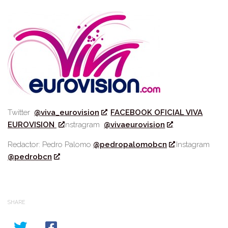
Twitter
@viva_eurovision
FACEBOOK OFICIAL VIVA
EUROVISION
Instragram
@vivaeurovision
Redactor: Pedro Palomo
@pedropalomobcn
Instagram
@pedrobcn
SHARE