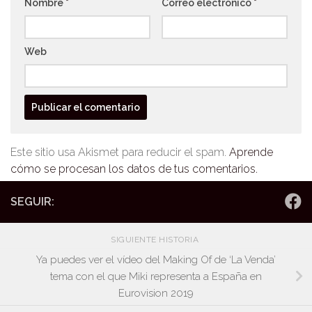
Nombre
*
Correo electrónico
*
Web
Este sitio usa Akismet para reducir el spam.
Aprende
cómo se procesan los datos de tus comentarios.
SEGUIR:
SIGUIENTE HISTORIA
Ya puedes ver el vídeo del Making Of de ‘La Venda’
tema con el que Miki representa a España en
Eurovision 2019