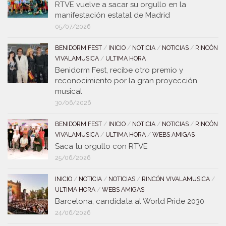
RTVE vuelve a sacar su orgullo en la
manifestación estatal de Madrid
05/07/2026
BENIDORM FEST
/
INICIO
/
NOTICIA
/
NOTICIAS
/
RINCÓN
VIVALAMUSICA
/
ULTIMA HORA
Benidorm Fest, recibe otro premio y
reconocimiento por la gran proyección
musical
30/06/2026
BENIDORM FEST
/
INICIO
/
NOTICIA
/
NOTICIAS
/
RINCÓN
VIVALAMUSICA
/
ULTIMA HORA
/
WEBS AMIGAS
Saca tu orgullo con RTVE
25/06/2026
INICIO
/
NOTICIA
/
NOTICIAS
/
RINCÓN VIVALAMUSICA
/
ULTIMA HORA
/
WEBS AMIGAS
Barcelona, candidata al World Pride 2030
24/06/2026