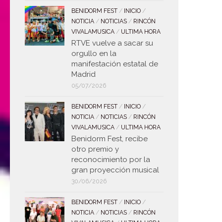
BENIDORM FEST
/
INICIO
/
NOTICIA
/
NOTICIAS
/
RINCÓN
VIVALAMUSICA
/
ULTIMA HORA
RTVE vuelve a sacar su
orgullo en la
manifestación estatal de
Madrid
05/07/2026
BENIDORM FEST
/
INICIO
/
NOTICIA
/
NOTICIAS
/
RINCÓN
VIVALAMUSICA
/
ULTIMA HORA
Benidorm Fest, recibe
otro premio y
reconocimiento por la
gran proyección musical
30/06/2026
BENIDORM FEST
/
INICIO
/
NOTICIA
/
NOTICIAS
/
RINCÓN