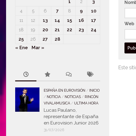
1
2
3
Nom
4
5
6
7
8
9
10
11
12
13
14
15
16
17
Web
18
19
20
21
22
23
24
25
26
27
28
« Ene
Mar »
Este sit
ESPAÑA EN EUROVISIÓN
/
INICIO
/
NOTICIA
/
NOTICIAS
/
RINCÓN
VIVALAMUSICA
/
ULTIMA HORA
Lucas Paulano,
representante de España
en Eurovision Junior 2026
31/07/2026