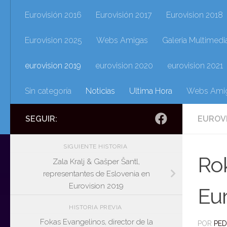
Eurovisión 2016
Eurovisión 2017
Eurovision 2018
Eurovision 2025
Webs Amigas
Galeria Multimedi
eurovision 2019
eurovision 2020
eurovision 2021
Sin categoría
Noticias
Ultima Hora
Webs Ami
SEGUIR:
EUROV
SIGUIENTE HISTORIA
Rok
Zala Kralj & Gašper Šantl,
representantes de Eslovenia en
Eurovision 2019
Eur
HISTORIA PREVIA
Fokas Evangelinos, director de la
POR
PE