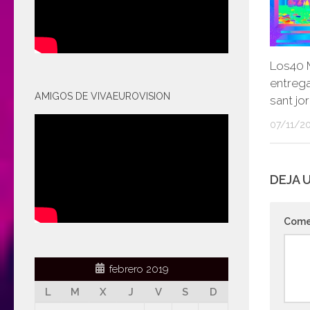
Los40 
entrega
AMIGOS DE VIVAEUROVISION
sant jor
07/11/2
DEJA 
Come
febrero 2019
L
M
X
J
V
S
D