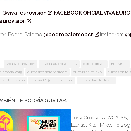
r
@viva_eurovision
FACEBOOK OFICIAL VIVA EURO
eurovision
or: Pedro Palomo
@pedropalomobcn
Instagram
@
:
Croacia eurovision
croacia eurovision 2019
dare to dream
Eurovision
n croacia 2019
eurovision dare to dream
eurovision tel aviv
eurovision tel 
evic Eurovision
tel aviv 2019 dare to dream
tel aviv dare to dream
MBIÉN TE PODRÍA GUSTAR...
Tony Grox y LUCYCALYS, 
Llunas, Kitai, Mikel Herzog 