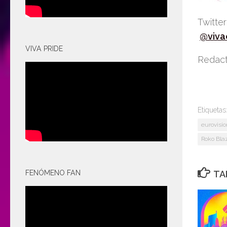
Twitte
@viva
VIVA PRIDE
Redact
Etiquetas
eurovisio
Roko Blaz
TA
FENÓMENO FAN