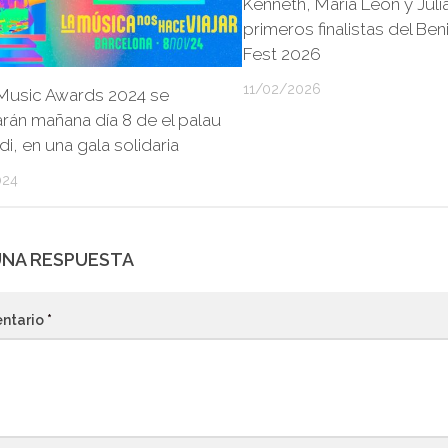
Kenneth, María León y Jul
primeros finalistas del Be
Fest 2026
11/02/2026
Music Awards 2024 se
rán mañana día 8 de el palau
di, en una gala solidaria
024
UNA RESPUESTA
ntario
*