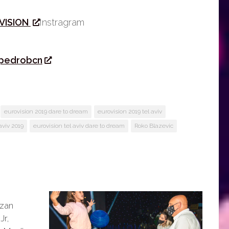
VISION
Instragram
pedrobcn
eurovision 2019 dare to dream
eurovision 2019 tel aviv
aviv 2019
eurovision tel aviv dare to dream
Roko Blazevic
Izan
Jr,