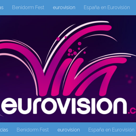
as
Benidorm Fest
eurovision
España en Eurovisión
eurovision 2019
eurovision 2020
Eurovision 2021
Eur
Columnas
Columnas
eurovision
Eurovisión 2016
Galeria Multimedia
Inicio
Noticia
operacion triunfo
cias
Benidorm Fest
eurovision
España en Eurovisión