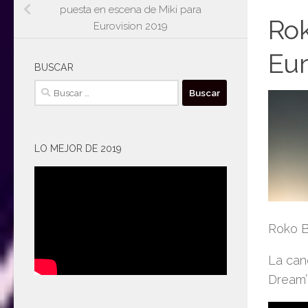
puesta en escena de Miki para
Rok
Eurovision 2019
Eur
BUSCAR
Buscar:
LO MEJOR DE 2019
Roko B
La canc
Dream’