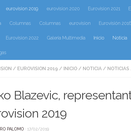
eurovision 2019
eurovision 2020
Eurovision 2021
E
a
Columnas
Columnas
eurovision
Eurovisión 201
Eurovision 2022
Galeria Multimedia
Inicio
Noticia
gas
ISION
/
EUROVISION 2019
/
INICIO
/
NOTICIA
/
NOTICIAS
o Blazevic, representan
ovision 2019
DRO PALOMO
·
17/02/2019