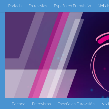
Portada
Entrevistas
España en Eurovisión
Notici
Saltar al contenido
Eurovisión 2016
Eurovisión 2017
Eurovision 2018
Eurovision 2025
Webs Amigas
Galeria Multimedia
eurovision 2020
eurovision 2021
Eurovision 2022
Ultima Hora
Webs Amigas
Portada
Entrevistas
España en Eurovisión
Noti