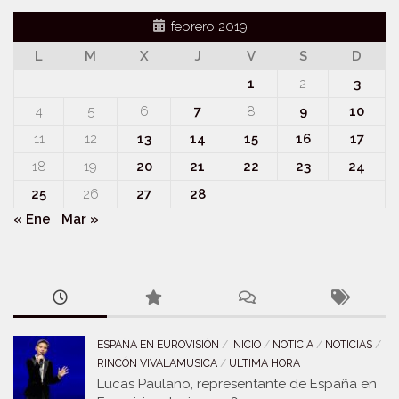
febrero 2019
L
M
X
J
V
S
D
1
2
3
4
5
6
7
8
9
10
11
12
13
14
15
16
17
18
19
20
21
22
23
24
25
26
27
28
« Ene
Mar »
ESPAÑA EN EUROVISIÓN
/
INICIO
/
NOTICIA
/
NOTICIAS
/
RINCÓN VIVALAMUSICA
/
ULTIMA HORA
Lucas Paulano, representante de España en