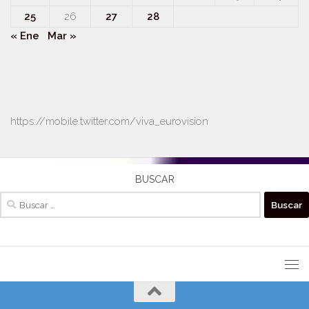
25
26
27
28
« Ene
Mar »
https://mobile.twitter.com/viva_eurovision
BUSCAR
Buscar: