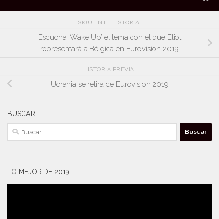
SIGUIENTE HISTORIA
Escucha ‘Wake Up’ el tema con el que Eliot
representará a Bélgica en Eurovision 2019
HISTORIA PREVIA
Ucrania se retira de Eurovision 2019
BUSCAR
Buscar:
LO MEJOR DE 2019