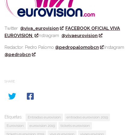
Twitter
@viva_eurovision
FACEBOOK OFICIAL VIVA
EUROVISION
Instragram
@vivaeurovision
Redactor: Pedro Palomo
@pedropalomobcn
Instagram
@pedrobcn
SHARE
Etiquetas:
Entradas eurovision
entradas eurovision 2019
Eurovision
eurovision 2019
tickets eurovision
tickets eurovision 2019
viva eurovision
vivaeurovision