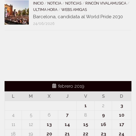
INICIO
/
NOTICIA
/
NOTICIAS
/
RINCÓN VIVALAMUSICA
/
ULTIMA HORA
/
WEBS AMIGAS
Barcelona, candidata al World Pride 2030
24/06/2026
febrero 2019
L
M
X
J
V
S
D
1
2
3
4
5
6
7
8
9
10
11
12
13
14
15
16
17
18
19
20
21
22
23
24