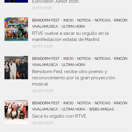
Eurovision Junior 2026
31/07/2026
BENIDORM FEST
/
INICIO
/
NOTICIA
/
NOTICIAS
/
RINCÓN
VIVALAMUSICA
/
ULTIMA HORA
RTVE vuelve a sacar su orgullo en la
manifestación estatal de Madrid
05/07/2026
BENIDORM FEST
/
INICIO
/
NOTICIA
/
NOTICIAS
/
RINCÓN
VIVALAMUSICA
/
ULTIMA HORA
Benidorm Fest, recibe otro premio y
reconocimiento por la gran proyección
musical
30/06/2026
BENIDORM FEST
/
INICIO
/
NOTICIA
/
NOTICIAS
/
RINCÓN
VIVALAMUSICA
/
ULTIMA HORA
/
WEBS AMIGAS
Saca tu orgullo con RTVE
25/06/2026