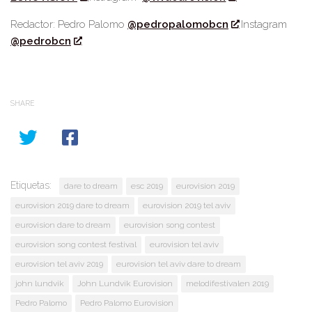
Redactor: Pedro Palomo
@pedropalomobcn
Instagram
@pedrobcn
SHARE
Etiquetas:
dare to dream
esc 2019
eurovision 2019
eurovision 2019 dare to dream
eurovision 2019 tel aviv
eurovision dare to dream
eurovision song contest
eurovision song contest festival
eurovision tel aviv
eurovision tel aviv 2019
eurovision tel aviv dare to dream
john lundvik
John Lundvik Eurovision
melodifestivalen 2019
Pedro Palomo
Pedro Palomo Eurovision