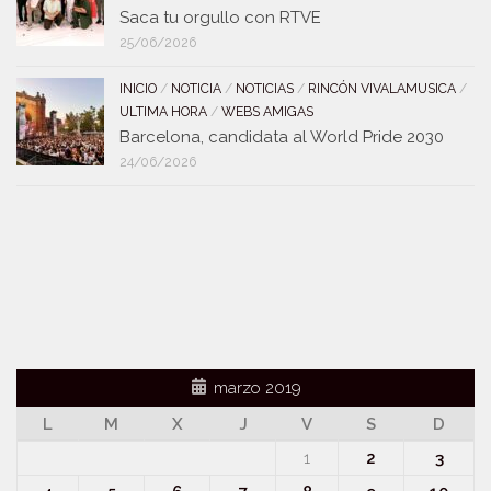
Saca tu orgullo con RTVE
25/06/2026
INICIO
/
NOTICIA
/
NOTICIAS
/
RINCÓN VIVALAMUSICA
/
ULTIMA HORA
/
WEBS AMIGAS
Barcelona, candidata al World Pride 2030
24/06/2026
marzo 2019
L
M
X
J
V
S
D
1
2
3