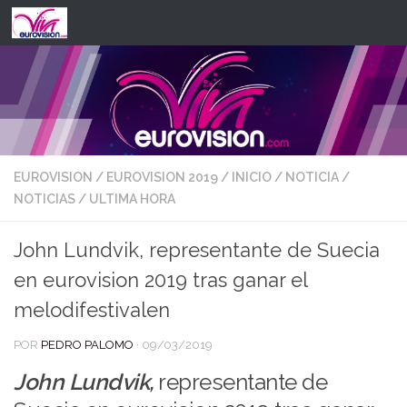
Saltar al contenido
EUROVISION
/
EUROVISION 2019
/
INICIO
/
NOTICIA
/
NOTICIAS
/
ULTIMA HORA
John Lundvik, representante de Suecia
en eurovision 2019 tras ganar el
melodifestivalen
POR
PEDRO PALOMO
·
09/03/2019
John Lundvik,
representante de