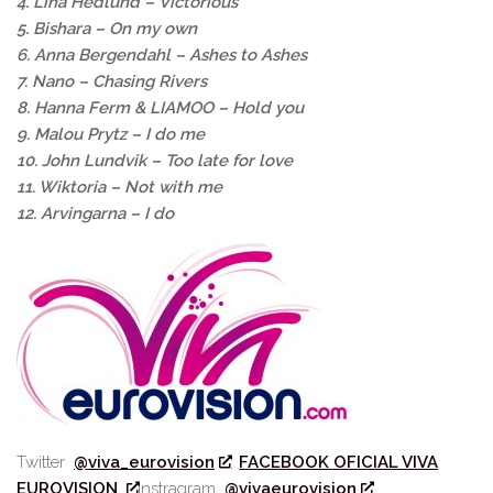
4. Lina Hedlund – Victorious
5. Bishara – On my own
6. Anna Bergendahl – Ashes to Ashes
7. Nano – Chasing Rivers
8. Hanna Ferm & LIAMOO – Hold you
9. Malou Prytz – I do me
10. John Lundvik – Too late for love
11. Wiktoria – Not with me
12. Arvingarna – I do
Twitter
@viva_eurovision
FACEBOOK OFICIAL VIVA
EUROVISION
Instragram
@vivaeurovision