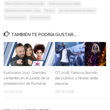
Pedro Palomo Vivaeurovision
Suecia eurovision 2019
Sweeden eurovision 2019
Tel Aviv
tel aviv 2019 dare to dream
viva eurovision
vivaeurovision
TAMBIÉN TE PODRÍA GUSTAR...
Eurovisión 2017: Grandes
OT 2018: Famous favorito
cantantes en el jurado de la
del público y Noelia sexta
preselección de Rumanía
expulsa
26/01/2017
08/11/2018