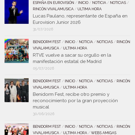
ESPAÑA EN EUROVISIÓN
/
INICIO
/
NOTICIA
/
NOTICIAS
/
RINCÓN VIVALAMUSICA
/
ULTIMA HORA
Lucas Paulano, representante de España en
Eurovision Junior 2026
31/07/2026
BENIDORM FEST
/
INICIO
/
NOTICIA
/
NOTICIAS
/
RINCÓN
VIVALAMUSICA
/
ULTIMA HORA
RTVE vuelve a sacar su orgullo en la
manifestación estatal de Madrid
05/07/2026
BENIDORM FEST
/
INICIO
/
NOTICIA
/
NOTICIAS
/
RINCÓN
VIVALAMUSICA
/
ULTIMA HORA
Benidorm Fest, recibe otro premio y
reconocimiento por la gran proyección
musical
30/06/2026
BENIDORM FEST
/
INICIO
/
NOTICIA
/
NOTICIAS
/
RINCÓN
VIVALAMUSICA
/
ULTIMA HORA
/
WEBS AMIGAS