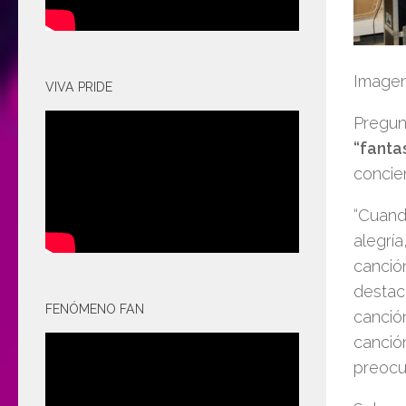
Imagen
VIVA PRIDE
Pregun
“fantas
concier
“Cuand
alegrí
canció
destac
FENÓMENO FAN
canción
canció
preocu