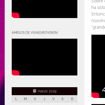
Sobre 
ha sid
Entonc
nosotr
“grande
AMIGOS DE VIVAEUROVISION
marzo 2019
L
M
X
J
V
S
D