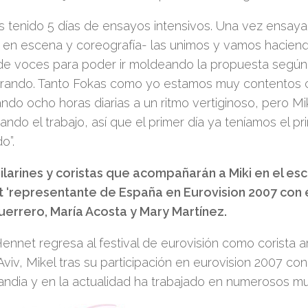
 tenido 5 días de ensayos intensivos. Una vez ensaya
 en escena y coreografía- las unimos y vamos haciend
e voces para poder ir moldeando la propuesta segú
rando. Tanto Fokas como yo estamos muy contentos co
ndo ocho horas diarias a un ritmo vertiginoso, pero Mi
ando el trabajo, así que el primer día ya teníamos el 
o”.
ilarines y coristas que acompañarán a Miki en el esc
 ‘representante de España en Eurovision 2007 con e
uerrero, María Acosta y Mary Martínez.
Hennet regresa al festival de eurovisión como corista 
Aviv, Mikel tras su participación en eurovision 2007 c
landia y en la actualidad ha trabajado en numerosos m