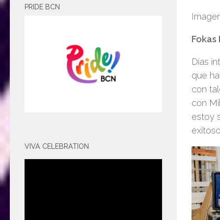
PRIDE BCN
Imagen
Fokas 
Días in
que hay
con ta
con Mi
estoy 
exitoso
VIVA CELEBRATION