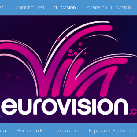
as
Benidorm Fest
eurovision
España en Eurovisión
eurovision 2019
eurovision 2020
Eurovision 2021
Eur
Columnas
Columnas
eurovision
Eurovisión 2016
Galeria Multimedia
Inicio
Noticia
operacion triunfo
cias
Benidorm Fest
eurovision
España en Eurovisión