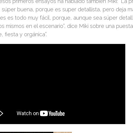
esos primeros ensayos ha hablado también Miki: “La 
o súper bu
ena, porque es super detallista,
pero deja m
es es todo muy fácil, porque, aunque sea súper detalli
os mismos en el escenario”, dice Miki sobre una puest
, fiesta y orgánica”.