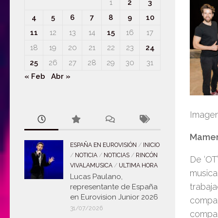
1
2
3
4
5
6
7
8
9
10
11
12
13
14
15
16
17
18
19
20
21
22
23
24
25
26
27
28
29
30
31
« Feb
Abr »
Imagen
Mamen 
ESPAÑA EN EUROVISIÓN
/
INICIO
/
NOTICIA
/
NOTICIAS
/
RINCÓN
De ‘OT’
VIVALAMUSICA
/
ULTIMA HORA
musica
Lucas Paulano,
trabaj
representante de España
en Eurovision Junior 2026
compañ
31/07/2026
compañ