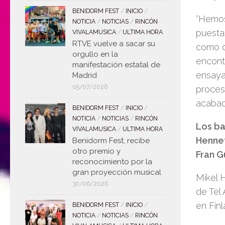
BENIDORM FEST
/
INICIO
/
“Hemos
NOTICIA
/
NOTICIAS
/
RINCÓN
puesta
VIVALAMUSICA
/
ULTIMA HORA
RTVE vuelve a sacar su
como d
orgullo en la
encont
manifestación estatal de
ensaya
Madrid
05/07/2026
proces
acabad
BENIDORM FEST
/
INICIO
/
NOTICIA
/
NOTICIAS
/
RINCÓN
Los ba
VIVALAMUSICA
/
ULTIMA HORA
Hennet
Benidorm Fest, recibe
otro premio y
Fran G
reconocimiento por la
gran proyección musical
Mikel 
30/06/2026
de Tel 
en Fin
BENIDORM FEST
/
INICIO
/
NOTICIA
/
NOTICIAS
/
RINCÓN