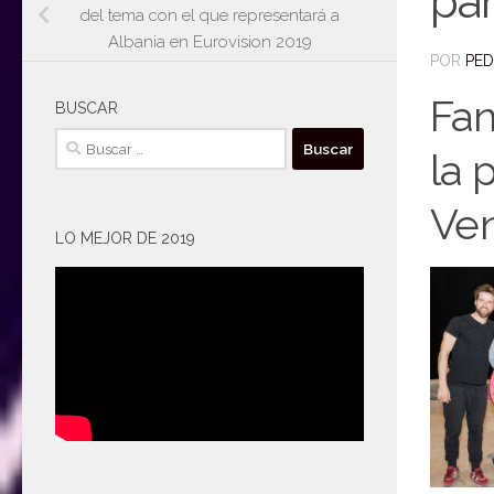
par
del tema con el que representará a
Albania en Eurovision 2019
POR
PE
Fan
BUSCAR
Buscar:
la 
Ven
LO MEJOR DE 2019