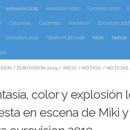
eurovision 2019
eurovision 2020
Eurovision 2021
E
a
Columnas
Columnas
eurovision
Eurovisión 201
Eurovision 2022
Galeria Multimedia
Inicio
Noticia
gas
ISION
/
EUROVISION 2019
/
INICIO
/
NOTICIA
/
NOTICIAS
tasía, color y explosión 
sta en escena de Miki y