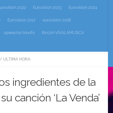
urovision 2022
Eurovision 2023
Eurovision 2024
6
Eurovisión 2017
eurovision 2018
operacion triunfo
Rincón VIVALAMUSICA
/
ULTIMA HORA
los ingredientes de la
 su canción ‘La Venda’