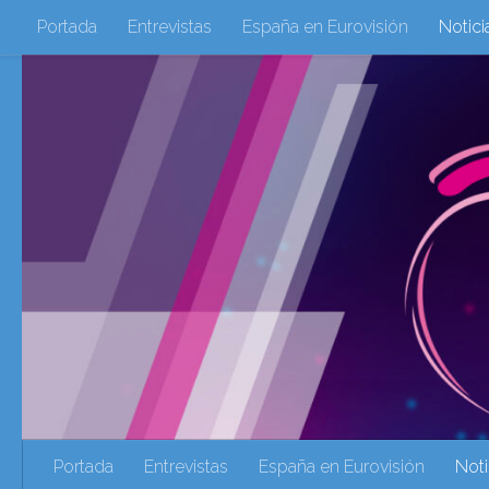
Portada
Entrevistas
España en Eurovisión
Notici
Saltar al contenido
Eurovisión 2016
Eurovisión 2017
Eurovision 2018
Eurovision 2025
Webs Amigas
Galeria Multimedia
eurovision 2020
eurovision 2021
Eurovision 2022
Ultima Hora
Webs Amigas
Portada
Entrevistas
España en Eurovisión
Noti