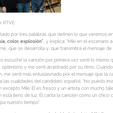
: RTVE
tado por tres palabras que definen lo que veremos en 
ía, color, explosión”
, y explica: “Miki en el escenario 
ne, que se desarrolla y, que transmi
tirá el mensaje de 
o escuché la canción por primera vez sentí lo mismo q
a, optimismo y me sentí arrastrado por su ritmo. Cuand
n, me sentí más entusiasmado por el mensaje que la ca
a las cualidades del candidato español: “No puedo im
 excepto Miki. Él es fresco y un artista con mucho tale
n está lleno de luz. Él canta la canción como un chico
pa nuestro tiempo”.