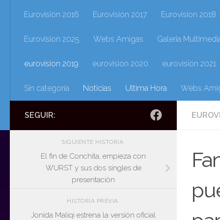
Eurovisión 2016
Eurovisión 2017
Eurovision 2018
Eurovision 2025
Webs Amigas
Galeria Multimedi
eurovision 2019
eurovision 2020
eurovision 2021
Sin categoría
Noticias
Ultima Hora
Webs Ami
SEGUIR:
EUROV
SIGUIENTE HISTORIA
Fan
El fin de Conchita, empieza con
WURST y sus dos singles de
presentación
pue
HISTORIA PREVIA
Jonida Maliqi estrena la versión oficial