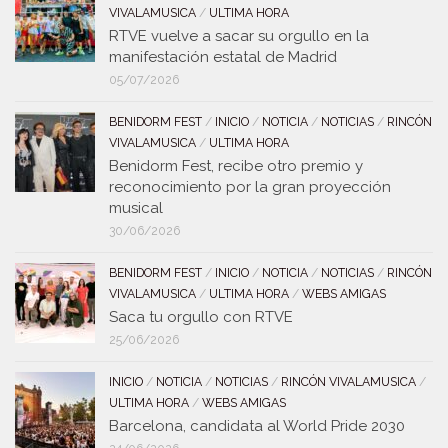
VIVALAMUSICA
/
ULTIMA HORA
RTVE vuelve a sacar su orgullo en la
manifestación estatal de Madrid
05/07/2026
BENIDORM FEST
/
INICIO
/
NOTICIA
/
NOTICIAS
/
RINCÓN
VIVALAMUSICA
/
ULTIMA HORA
Benidorm Fest, recibe otro premio y
reconocimiento por la gran proyección
musical
30/06/2026
BENIDORM FEST
/
INICIO
/
NOTICIA
/
NOTICIAS
/
RINCÓN
VIVALAMUSICA
/
ULTIMA HORA
/
WEBS AMIGAS
Saca tu orgullo con RTVE
25/06/2026
INICIO
/
NOTICIA
/
NOTICIAS
/
RINCÓN VIVALAMUSICA
/
ULTIMA HORA
/
WEBS AMIGAS
Barcelona, candidata al World Pride 2030