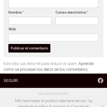
Nombre
*
Correo electrónico
*
Web
Este sitio usa Akismet para reducir el spam.
Aprende
cómo se procesan los datos de tus comentarios.
SEGUIR:
SIGUIENTE HISTORIA
Miki hace bailar al público internacional con ‘La
Venda’ en el mítico Eurovision In Concert de