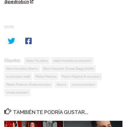
@pedrobcn
SHARE
Etiquetas:
Eleni Foureira
eleni foureira eurovision
Eleni foureira Sirens
Eleni foureira Snoop Dogg KAAN
eurovision 2018
Pedro Palomo
Pedro Palomo Eurovision
Pedro Palomo Vivaeurovision
Sirens
viva eurovision
vivaeurovision
TAMBIÉN TE PODRÍA GUSTAR...