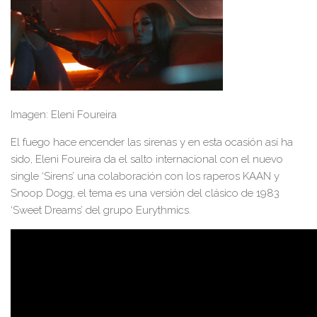
Imagen: Eleni Foureira
El fuego hace encender las sirenas y en esta ocasión así ha
sido, Eleni Foureira da el salto internacional con el nuevo
single ‘Sirens’ una colaboración con los raperos KAAN y
Snoop Dogg, el tema es una versión del clásico de 1983
‘Sweet Dreams’ del grupo Eurythmics.