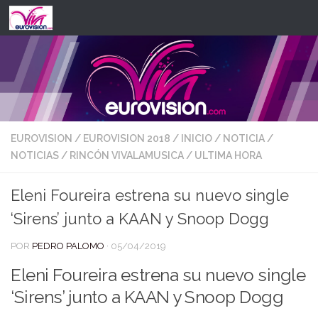
Saltar al contenido
EUROVISION
/
EUROVISION 2018
/
INICIO
/
NOTICIA
/
NOTICIAS
/
RINCÓN VIVALAMUSICA
/
ULTIMA HORA
Eleni Foureira estrena su nuevo single
‘Sirens’ junto a KAAN y Snoop Dogg
POR
PEDRO PALOMO
·
05/04/2019
Eleni Foureira estrena su nuevo single
‘Sirens’ junto a KAAN y Snoop Dogg