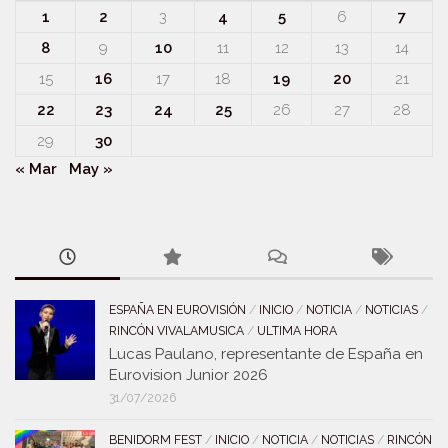
1
2
3
4
5
6
7
8
9
10
11
12
13
14
15
16
17
18
19
20
21
22
23
24
25
26
27
28
29
30
« Mar
May »
ESPAÑA EN EUROVISIÓN
/
INICIO
/
NOTICIA
/
NOTICIAS
/
RINCÓN VIVALAMUSICA
/
ULTIMA HORA
Lucas Paulano, representante de España en
Eurovision Junior 2026
31/07/2026
BENIDORM FEST
/
INICIO
/
NOTICIA
/
NOTICIAS
/
RINCÓN