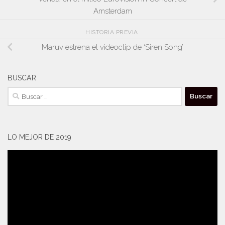
Amsterdam
HISTORIA PREVIA
Maruv estrena el videoclip de ‘Siren Song’
BUSCAR
Buscar:
LO MEJOR DE 2019