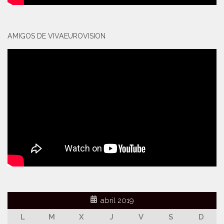
AMIGOS DE VIVAEUROVISION
abril 2019
L
M
X
J
V
S
D