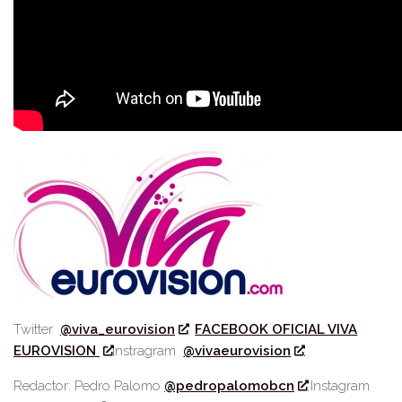
Twitter
@viva_eurovision
FACEBOOK OFICIAL VIVA
EUROVISION
Instragram
@vivaeurovision
Redactor: Pedro Palomo
@pedropalomobcn
Instagram