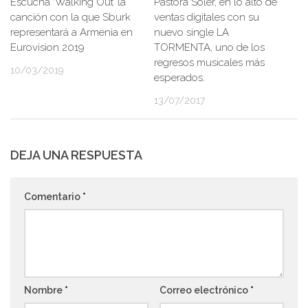
Escucha ‘Walking Out’ la
Pastora Soler, en lo alto de
canción con la que Sburk
ventas digitales con su
representará a Armenia en
nuevo single LA
Eurovision 2019
TORMENTA, uno de los
regresos musicales más
10/03/2019
esperados.
13/07/2017
DEJA UNA RESPUESTA
Comentario
*
Nombre
*
Correo electrónico
*