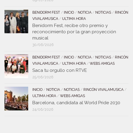
05/07/2026
BENIDORM FEST
/
INICIO
/
NOTICIA
/
NOTICIAS
/
RINCÓN
VIVALAMUSICA
/
ULTIMA HORA
Benidorm Fest, recibe otro premio y
reconocimiento por la gran proyección
musical
30/06/2026
BENIDORM FEST
/
INICIO
/
NOTICIA
/
NOTICIAS
/
RINCÓN
VIVALAMUSICA
/
ULTIMA HORA
/
WEBS AMIGAS
Saca tu orgullo con RTVE
25/06/2026
INICIO
/
NOTICIA
/
NOTICIAS
/
RINCÓN VIVALAMUSICA
/
ULTIMA HORA
/
WEBS AMIGAS
Barcelona, candidata al World Pride 2030
24/06/2026