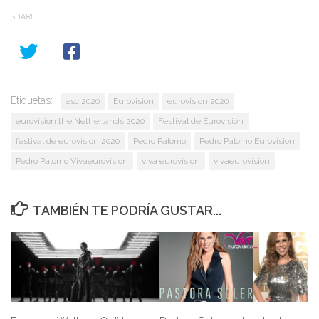
SHARE
Etiquetas:
esc 2020
Eurovision
eurovision 2020
eurovision the Netherlands 2020
Festival de Eurovisión
festival de eurovision 2020
Pedro Palomo
Pedro Palomo Eurovision
Pedro Palomo Vivaeurovision
viva eurovision
vivaeurovision
TAMBIÉN TE PODRÍA GUSTAR...