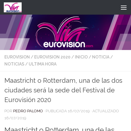
Saltar al contenido
EUROVISION
/
EUROVISION 2020
/
INICIO
/
NOTICIA
/
NOTICIAS
/
ULTIMA HORA
Maastricht o Rotterdam, una de las dos
ciudades será la sede del Festival de
Eurovisión 2020
POR
PEDRO PALOMO
· PUBLICADA
16/07/2019
· ACTUALIZADO
16/07/2019
Maastricht o Rotterdam, una de las