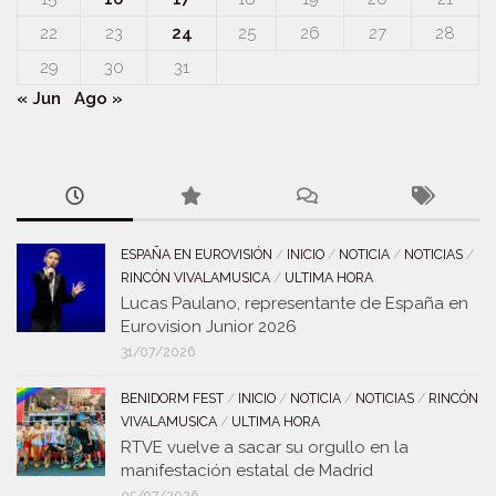
22
23
24
25
26
27
28
29
30
31
« Jun
Ago »
ESPAÑA EN EUROVISIÓN
/
INICIO
/
NOTICIA
/
NOTICIAS
/
RINCÓN VIVALAMUSICA
/
ULTIMA HORA
Lucas Paulano, representante de España en
Eurovision Junior 2026
31/07/2026
BENIDORM FEST
/
INICIO
/
NOTICIA
/
NOTICIAS
/
RINCÓN
VIVALAMUSICA
/
ULTIMA HORA
RTVE vuelve a sacar su orgullo en la
manifestación estatal de Madrid