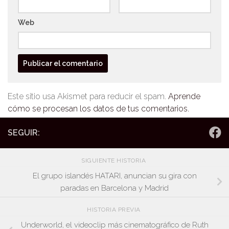
Web
Este sitio usa Akismet para reducir el spam.
Aprende
cómo se procesan los datos de tus comentarios.
SEGUIR:
SIGUIENTE HISTORIA
El grupo islandés HATARI, anuncian su gira con
paradas en Barcelona y Madrid
HISTORIA PREVIA
Underworld, el videoclip más cinematográfico de Ruth