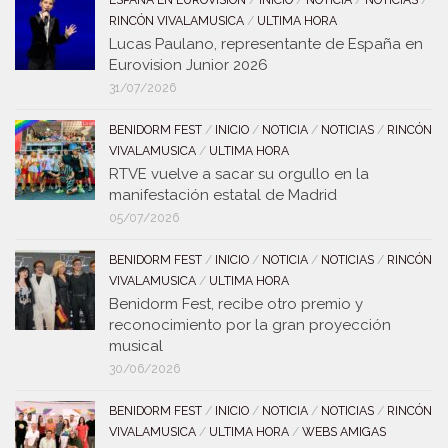
ESPAÑA EN EUROVISIÓN
/
INICIO
/
NOTICIA
/
NOTICIAS
/
RINCÓN VIVALAMUSICA
/
ULTIMA HORA
Lucas Paulano, representante de España en
Eurovision Junior 2026
31/07/2026
BENIDORM FEST
/
INICIO
/
NOTICIA
/
NOTICIAS
/
RINCÓN
VIVALAMUSICA
/
ULTIMA HORA
RTVE vuelve a sacar su orgullo en la
manifestación estatal de Madrid
05/07/2026
BENIDORM FEST
/
INICIO
/
NOTICIA
/
NOTICIAS
/
RINCÓN
VIVALAMUSICA
/
ULTIMA HORA
Benidorm Fest, recibe otro premio y
reconocimiento por la gran proyección
musical
30/06/2026
BENIDORM FEST
/
INICIO
/
NOTICIA
/
NOTICIAS
/
RINCÓN
VIVALAMUSICA
/
ULTIMA HORA
/
WEBS AMIGAS