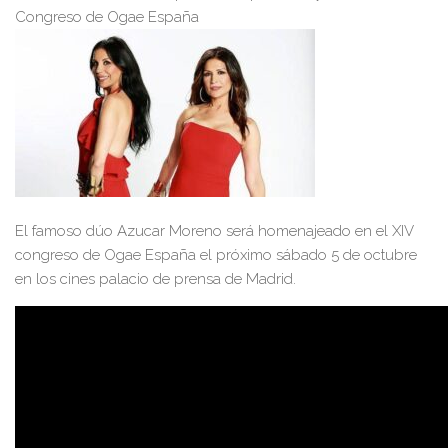
Congreso de Ogae España
El famoso dúo Azucar Moreno será homenajeado en el XIV
congreso de Ogae España el próximo sábado 5 de octubre
en los cines palacio de prensa de Madrid.