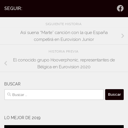
SEGUIR:
SIGUIENTE HISTORIA
Así suena “Marte” canción con la que España
competirá en Eurovision Junior
HISTORIA PREVIA
El conocido grupo Hooverphonic, representantes de
Bélgica en Eurovision 2020
BUSCAR
Buscar:
LO MEJOR DE 2019