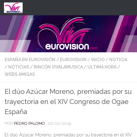
Saltar al contenido
ESPAÑA EN EUROVISIÓN
/
EUROVISION
/
INICIO
/
NOTICIA
/
NOTICIAS
/
RINCÓN VIVALAMUSICA
/
ULTIMA HORA
/
WEBS AMIGAS
El dúo Azúcar Moreno, premiadas por su
trayectoria en el XIV Congreso de Ogae
España
POR
PEDRO PALOMO
·
02/10/2019
El dúo Azúcar Moreno, premiadas por su trayectoria en el XIV