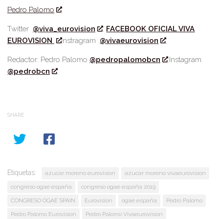
Pedro Palomo
Twitter
@viva_eurovision
FACEBOOK OFICIAL VIVA
EUROVISION
Instragram
@vivaeurovision
Redactor: Pedro Palomo
@pedropalomobcn
Instagram
@pedrobcn
SHARE
Etiquetas:
azucar moreno eurovision
azucar moreno vivaeurovision
congreso ogae españa
congreso ogae españa 2019
CONGRESO OGAE SPAIN
Eurovision
ogae españa
Pedro Palomo
Pedro Palomo Eurovision
Pedro Palomo Vivaeurovision