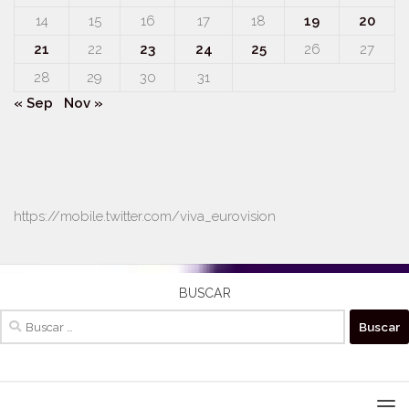
14
15
16
17
18
19
20
21
22
23
24
25
26
27
28
29
30
31
« Sep
Nov »
https://mobile.twitter.com/viva_eurovision
BUSCAR
Buscar: