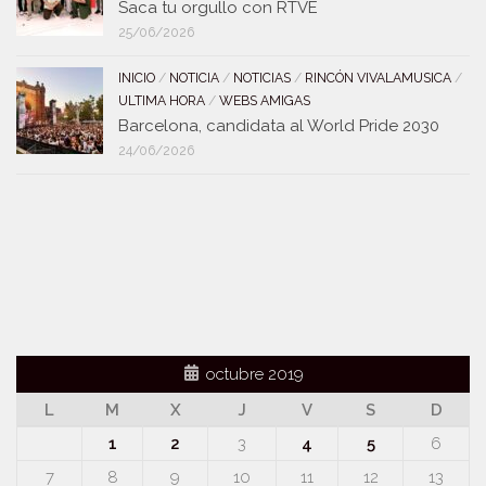
Saca tu orgullo con RTVE
25/06/2026
INICIO
/
NOTICIA
/
NOTICIAS
/
RINCÓN VIVALAMUSICA
/
ULTIMA HORA
/
WEBS AMIGAS
Barcelona, candidata al World Pride 2030
24/06/2026
octubre 2019
L
M
X
J
V
S
D
1
2
3
4
5
6
7
8
9
10
11
12
13