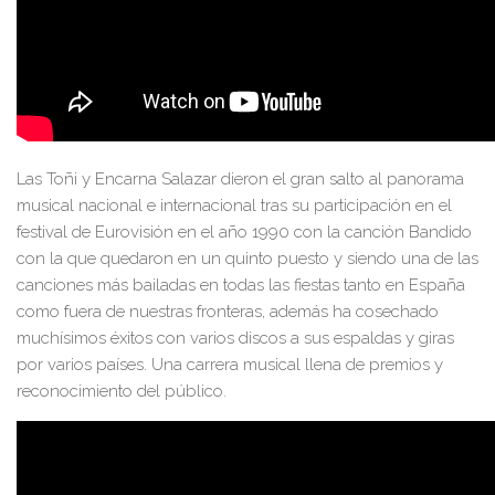
Las Toñi y Encarna Salazar dieron el gran salto al panorama
musical nacional e internacional tras su participación en el
festival de Eurovisión en el año 1990 con la canción Bandido
con la que quedaron en un quinto puesto y siendo una de las
canciones más bailadas en todas las fiestas tanto en España
como fuera de nuestras fronteras, además ha cosechado
muchísimos éxitos con varios discos a sus espaldas y giras
por varios países. Una carrera musical llena de premios y
reconocimiento del público.