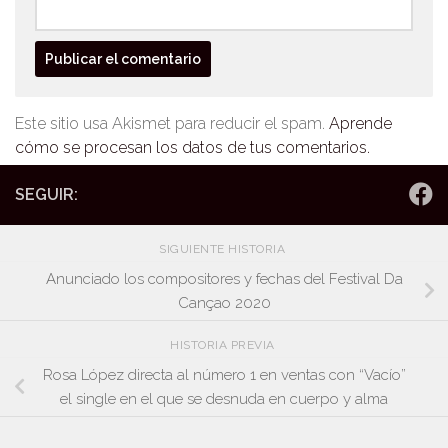
Este sitio usa Akismet para reducir el spam.
Aprende
cómo se procesan los datos de tus comentarios.
SEGUIR:
SIGUIENTE HISTORIA
Anunciado los compositores y fechas del Festival Da
Cançao 2020
HISTORIA PREVIA
Rosa López directa al número 1 en ventas con “Vacío”
el single en el que se desnuda en cuerpo y alma