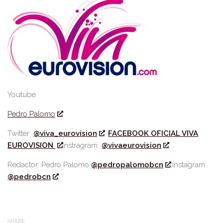
Youtube
Pedro Palomo
Twitter
@viva_eurovision
FACEBOOK OFICIAL VIVA
EUROVISION
Instragram
@vivaeurovision
Redactor: Pedro Palomo
@pedropalomobcn
Instagram
@pedrobcn
SHARE