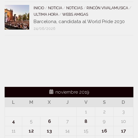
INICIO
/
NOTICIA
/
NOTICIAS
/
RINCÓN VIVALAMUSICA
/
ULTIMA HORA
/
WEBS AMIGAS
Barcelona, candidata al World Pride 2030
24/06/2026
noviembre 2019
L
M
X
J
V
S
D
1
2
3
4
5
6
7
8
9
10
11
12
13
14
15
16
17