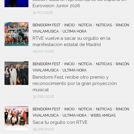
Eurovision Junior 2026
31/07/2026
BENIDORM FEST
/
INICIO
/
NOTICIA
/
NOTICIAS
/
RINCÓN
VIVALAMUSICA
/
ULTIMA HORA
RTVE vuelve a sacar su orgullo en la
manifestación estatal de Madrid
05/07/2026
BENIDORM FEST
/
INICIO
/
NOTICIA
/
NOTICIAS
/
RINCÓN
VIVALAMUSICA
/
ULTIMA HORA
Benidorm Fest, recibe otro premio y
reconocimiento por la gran proyección
musical
30/06/2026
BENIDORM FEST
/
INICIO
/
NOTICIA
/
NOTICIAS
/
RINCÓN
VIVALAMUSICA
/
ULTIMA HORA
/
WEBS AMIGAS
Saca tu orgullo con RTVE
25/06/2026