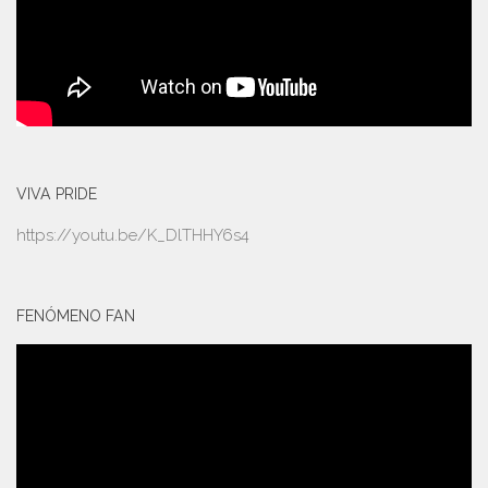
VIVA PRIDE
https://youtu.be/K_DlTHHY6s4
FENÓMENO FAN