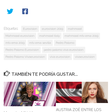
Etiquetas:
Eurovision
eurovision 2019
mahmood
Mahmood eurovision
mahmood italy
mahmood mtv ema 2019
mtv ema 2019
mtv ema sevilla
Pedro Palomo
Pedro Palomo Eurovision
pedro palomo viva eurovision
Pedro Palomo Vivaeurovision
viva eurovision
vivaeurovision
TAMBIÉN TE PODRÍA GUSTAR...
AUSTRIA ZOË ENTRE LOS