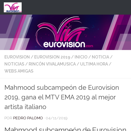
Saltar al contenido
EUROVISION
/
EUROVISION 2019
/
INICIO
/
NOTICIA
/
NOTICIAS
/
RINCÓN VIVALAMUSICA
/
ULTIMA HORA
/
WEBS AMIGAS
Mahmood subcampeón de Eurovision
2019, gana el MTV EMA 2019 al mejor
artista italiano
POR
PEDRO PALOMO
·
04/11/2019
Mahmood subcampeón de Eurovision