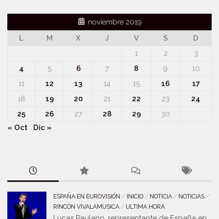
noviembre 2019
L
M
X
J
V
S
D
1
2
3
4
5
6
7
8
9
10
11
12
13
14
15
16
17
18
19
20
21
22
23
24
25
26
27
28
29
30
« Oct
Dic »
ESPAÑA EN EUROVISIÓN
/
INICIO
/
NOTICIA
/
NOTICIAS
/
RINCÓN VIVALAMUSICA
/
ULTIMA HORA
Lucas Paulano, representante de España en