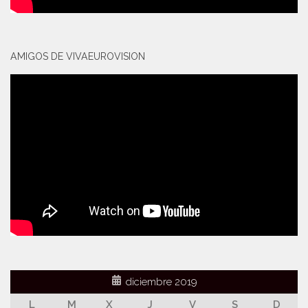
AMIGOS DE VIVAEUROVISION
diciembre 2019
L
M
X
J
V
S
D