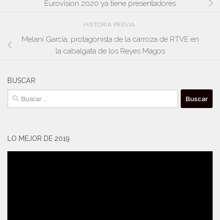
Eurovision 2020 ya tiene presentadores
HISTORIA PREVIA
Melani García, protagonista de la carroza de RTVE en
la cabalgata de los Reyes Magos
BUSCAR
Buscar:
LO MEJOR DE 2019