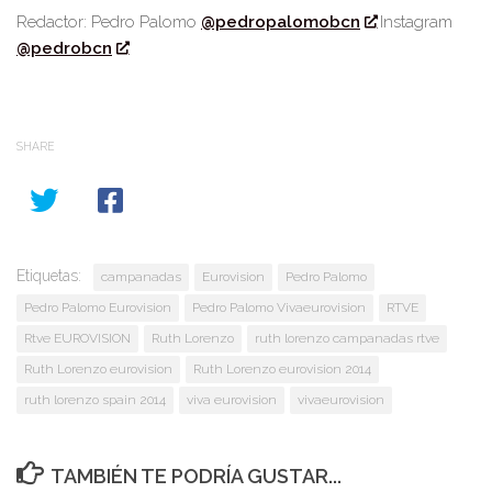
Redactor: Pedro Palomo
@pedropalomobcn
Instagram
@pedrobcn
SHARE
Etiquetas:
campanadas
Eurovision
Pedro Palomo
Pedro Palomo Eurovision
Pedro Palomo Vivaeurovision
RTVE
Rtve EUROVISION
Ruth Lorenzo
ruth lorenzo campanadas rtve
Ruth Lorenzo eurovision
Ruth Lorenzo eurovision 2014
ruth lorenzo spain 2014
viva eurovision
vivaeurovision
TAMBIÉN TE PODRÍA GUSTAR...