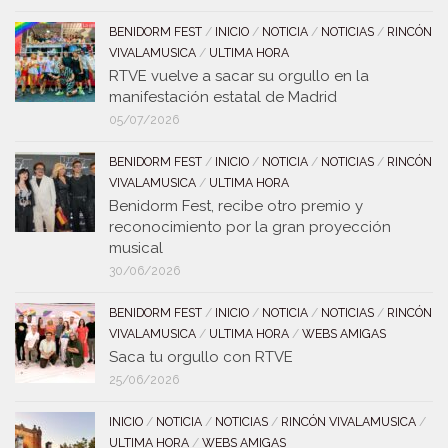
BENIDORM FEST
/
INICIO
/
NOTICIA
/
NOTICIAS
/
RINCÓN
VIVALAMUSICA
/
ULTIMA HORA
RTVE vuelve a sacar su orgullo en la
manifestación estatal de Madrid
05/07/2026
BENIDORM FEST
/
INICIO
/
NOTICIA
/
NOTICIAS
/
RINCÓN
VIVALAMUSICA
/
ULTIMA HORA
Benidorm Fest, recibe otro premio y
reconocimiento por la gran proyección
musical
30/06/2026
BENIDORM FEST
/
INICIO
/
NOTICIA
/
NOTICIAS
/
RINCÓN
VIVALAMUSICA
/
ULTIMA HORA
/
WEBS AMIGAS
Saca tu orgullo con RTVE
25/06/2026
INICIO
/
NOTICIA
/
NOTICIAS
/
RINCÓN VIVALAMUSICA
/
ULTIMA HORA
/
WEBS AMIGAS