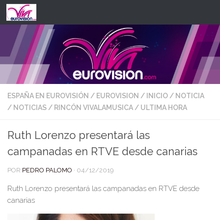
Saltar al contenido
ESPAÑA EN EUROVISIÓN
/
EUROVISION
/
INICIO
/
NOTICIA
/
NOTICIAS
/
RINCÓN VIVALAMUSICA
/
ULTIMA HORA
Ruth Lorenzo presentará las
campanadas en RTVE desde canarias
POR
PEDRO PALOMO
·
04/12/2019
Ruth Lorenzo presentará las campanadas en RTVE desde
canarias