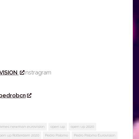
VISION
Instragram
pedrobcn
james newman eurovision
open up
open up 2020
pen up Rotterdam 2020
Pedro Palomo
Pedro Palomo Eurovision