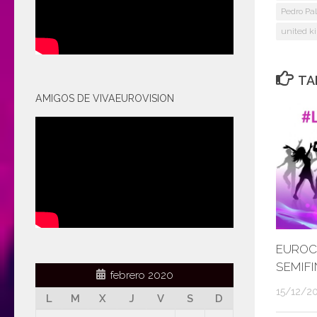
Pedro Pa
united k
TA
AMIGOS DE VIVAEUROVISION
EUROC
SEMIFI
febrero 2020
15/12/2
L
M
X
J
V
S
D