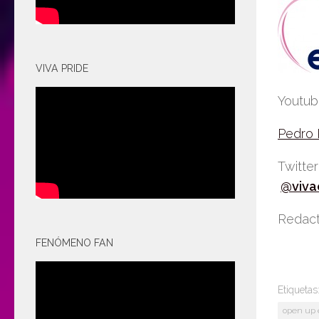
VIVA PRIDE
Youtu
Pedro
Twitte
@viva
Redact
FENÓMENO FAN
Etiquetas
open up 