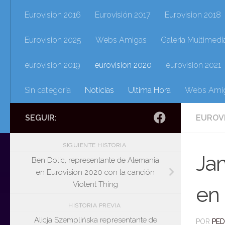
Eurovisión 2016
Eurovisión 2017
Eurovision 2018
Eurovision 2025
Webs Amigas
Galeria Multimedi
eurovision 2019
eurovision 2020
eurovision 2021
Sin categoría
Noticias
Ultima Hora
Webs Ami
SEGUIR:
EUROV
SIGUIENTE HISTORIA
Ja
Ben Dolic, representante de Alemania
en Eurovision 2020 con la canción
Violent Thing
en 
HISTORIA PREVIA
Alicja Szemplińska representante de
POR
PE