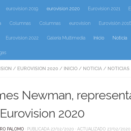
eurovision 2019
eurovision 2020
Eurovision 2021
E
a
Columnas
Columnas
eurovision
Eurovisión 201
Eurovision 2022
Galeria Multimedia
Inicio
Noticia
gas
ISION
/
EUROVISION 2020
/
INICIO
/
NOTICIA
/
NOTICIAS
mes Newman, representa
Eurovision 2020
DRO PALOMO
· PUBLICADA
27/02/2020
· ACTUALIZADO
27/02/2020