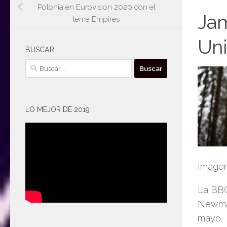
Polonia en Eurovision 2020 con el
Jam
tema Empires
Uni
BUSCAR
Buscar:
LO MEJOR DE 2019
Imagen
La BBC
Newman
mayo.