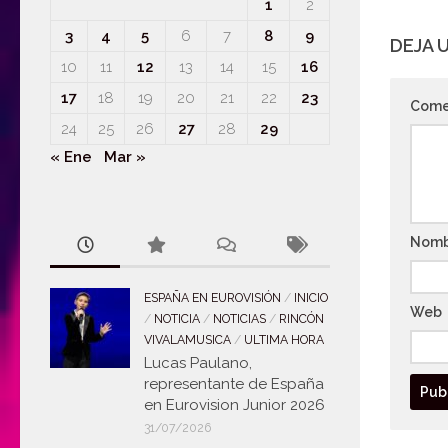
1
2
3
4
5
6
7
8
9
DEJA 
10
11
12
13
14
15
16
17
18
19
20
21
22
23
Come
24
25
26
27
28
29
« Ene
Mar »
Nom
ESPAÑA EN EUROVISIÓN
/
INICIO
Web
/
NOTICIA
/
NOTICIAS
/
RINCÓN
VIVALAMUSICA
/
ULTIMA HORA
Lucas Paulano,
representante de España
en Eurovision Junior 2026
31/07/2026