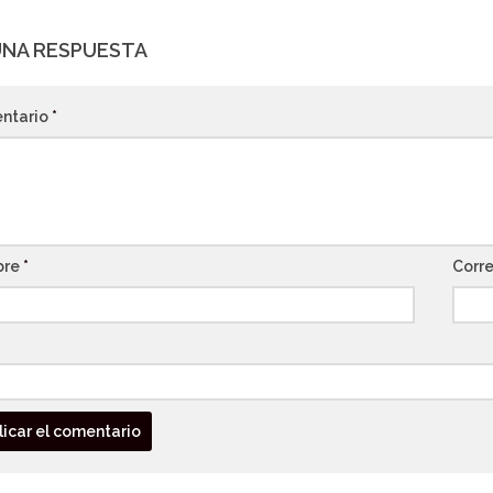
UNA RESPUESTA
ntario
*
bre
*
Corre