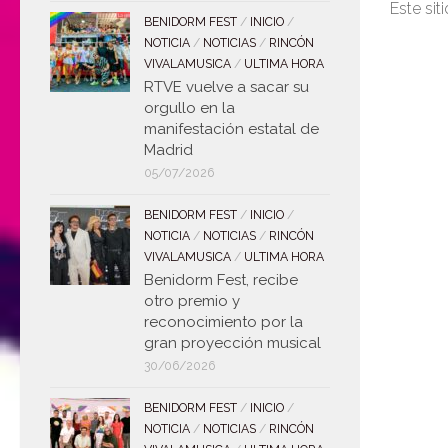
Este sit
BENIDORM FEST
/
INICIO
/
NOTICIA
/
NOTICIAS
/
RINCÓN
VIVALAMUSICA
/
ULTIMA HORA
RTVE vuelve a sacar su
orgullo en la
manifestación estatal de
Madrid
05/07/2026
BENIDORM FEST
/
INICIO
/
NOTICIA
/
NOTICIAS
/
RINCÓN
VIVALAMUSICA
/
ULTIMA HORA
Benidorm Fest, recibe
otro premio y
reconocimiento por la
gran proyección musical
30/06/2026
BENIDORM FEST
/
INICIO
/
NOTICIA
/
NOTICIAS
/
RINCÓN