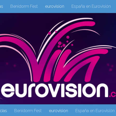
as
Benidorm Fest
eurovision
España en Eurovisión
eurovision 2019
eurovision 2020
Eurovision 2021
Eur
Columnas
Columnas
eurovision
Eurovisión 2016
Galeria Multimedia
Inicio
Noticia
operacion triunfo
cias
Benidorm Fest
eurovision
España en Eurovisión