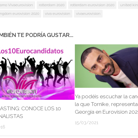
lomo Vivaeurovision
rotterdam 2020
rotterdam eurovision 2020
united ki
ingdom eurovision 2020
viva eurovision
vivaeurovision
MBIÉN TE PODRÍA GUSTAR...
Ya podéis escuchar la can
la que Tornike, representa
ASTING: CONOCE LOS 10
Georgia en Eurovision 202
NALISTAS
15/03/2021
016