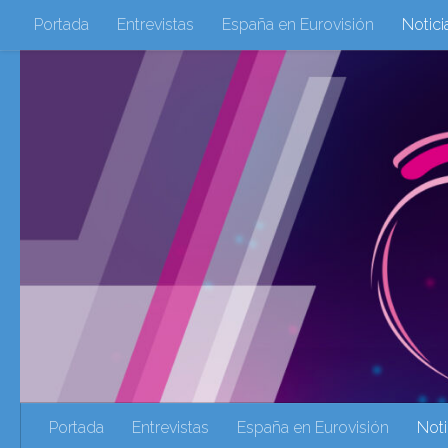
Portada
Entrevistas
España en Eurovisión
Notici
Saltar al contenido
Eurovisión 2016
Eurovisión 2017
Eurovision 2018
Eurovision 2025
Webs Amigas
Galeria Multimedia
eurovision 2020
eurovision 2021
Eurovision 2022
Ultima Hora
Webs Amigas
Portada
Entrevistas
España en Eurovisión
Noti