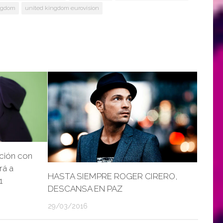
ngdom
united kingdom eurovision
ción con
rá a
HASTA SIEMPRE ROGER CIRERO,
1
DESCANSA EN PAZ
29/03/2016