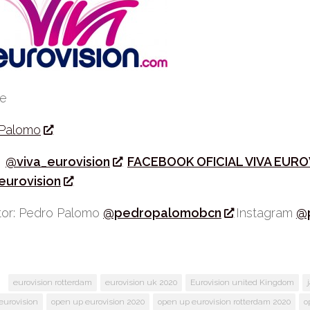
be
 Palomo
r
@viva_eurovision
FACEBOOK OFICIAL VIVA EURO
eurovision
or: Pedro Palomo
@pedropalomobcn
Instagram
@
:
eurovision rotterdam
eurovision uk 2020
Eurovision united Kingdom
eurovision
open up eurovision 2020
open up eurovision rotterdam 2020
o