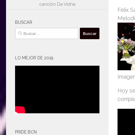
canción Da Vidna
Felix S
Melodi
BUSCAR
Buscar:
LO MEJOR DE 2019
Imagen
Hoy se
complet
PRIDE BCN