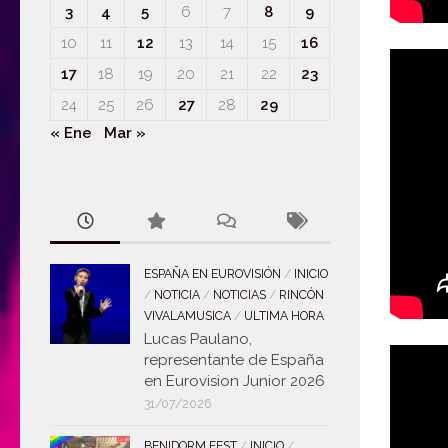
3
4
5
6
7
8
9
10
11
12
13
14
15
16
17
18
19
20
21
22
23
24
25
26
27
28
29
« Ene
Mar »
ESPAÑA EN EUROVISIÓN
/
INICIO
/
NOTICIA
/
NOTICIAS
/
RINCÓN
VIVALAMUSICA
/
ULTIMA HORA
Lucas Paulano,
representante de España
en Eurovision Junior 2026
31/07/2026
BENIDORM FEST
/
INICIO
/