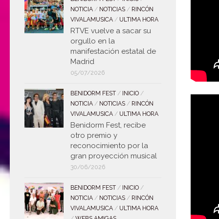
NOTICIA
/
NOTICIAS
/
RINCÓN
VIVALAMUSICA
/
ULTIMA HORA
RTVE vuelve a sacar su
orgullo en la
manifestación estatal de
Madrid
05/07/2026
BENIDORM FEST
/
INICIO
/
NOTICIA
/
NOTICIAS
/
RINCÓN
VIVALAMUSICA
/
ULTIMA HORA
Benidorm Fest, recibe
otro premio y
reconocimiento por la
gran proyección musical
30/06/2026
BENIDORM FEST
/
INICIO
/
NOTICIA
/
NOTICIAS
/
RINCÓN
VIVALAMUSICA
/
ULTIMA HORA
/
WEBS AMIGAS