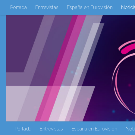
Portada
Entrevistas
España en Eurovisión
Notici
Saltar al contenido
Eurovisión 2016
Eurovisión 2017
Eurovision 2018
Eurovision 2025
Webs Amigas
Galeria Multimedia
eurovision 2020
eurovision 2021
Eurovision 2022
Ultima Hora
Webs Amigas
Portada
Entrevistas
España en Eurovisión
Noti