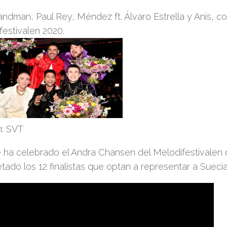
andman, Paul Rey, Méndez ft. Álvaro Estrella y Anis, com
festivalen 2020.
: SVT
 ha celebrado el Andra Chansen del Melodifestivalen d
ado los 12 finalistas que optan a representar a Suecia