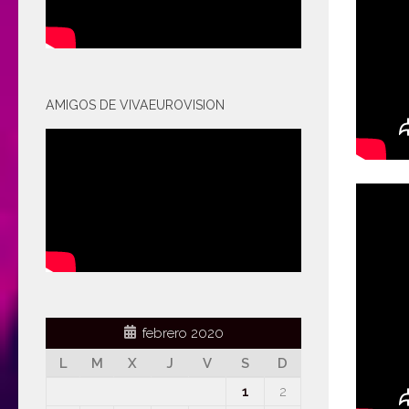
AMIGOS DE VIVAEUROVISION
febrero 2020
L
M
X
J
V
S
D
1
2