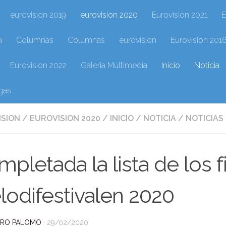
eurovision 2019
eurovision 2020
Eurovision 2021
E
a
Columnas
Columnas
eurovision
Eurovisión 201
Eurovision 2022
Galeria Multimedia
Inicio
Noticia
gas
ISION
/
EUROVISION 2020
/
INICIO
/
NOTICIA
/
NOTICIAS
pletada la lista de los fi
odifestivalen 2020
DRO PALOMO
·
29/02/2020