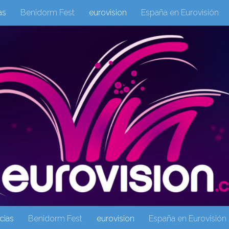
as
Benidorm Fest
eurovision
España en Eurovisión
eurovision 2019
eurovision 2020
Eurovision 2021
Eur
Columnas
Columnas
eurovision
Eurovisión 2016
Galeria Multimedia
Inicio
Noticia
operacion triunfo
cias
Benidorm Fest
eurovision
España en Eurovisión