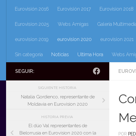
Eurovisión 2016
Eurovisión 2017
Eurovision 2018
Eurovision 2025
Webs Amigas
Galeria Multimedi
eurovision 2019
eurovision 2020
eurovision 2021
Sin categoría
Noticias
Ultima Hora
Webs Ami
SEGUIR:
EUROV
SIGUIENTE HISTORIA
Com
Natalia Gordienco, representante de
Moldavia en Eurovision 2020
Mel
HISTORIA PREVIA
El dúo Val representantes de
Bielorrusia en Eurovision 2020 con la
POR
PE