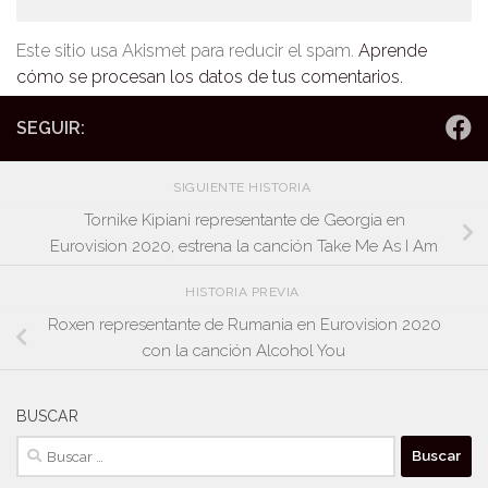
Este sitio usa Akismet para reducir el spam.
Aprende
cómo se procesan los datos de tus comentarios.
SEGUIR:
SIGUIENTE HISTORIA
Tornike Kipiani representante de Georgia en
Eurovision 2020, estrena la canción Take Me As I Am
HISTORIA PREVIA
Roxen representante de Rumania en Eurovision 2020
con la canción Alcohol You
BUSCAR
Buscar: