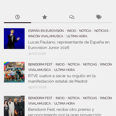
ESPAÑA EN EUROVISIÓN
/
INICIO
/
NOTICIA
/
NOTICIAS
/
RINCÓN VIVALAMUSICA
/
ULTIMA HORA
Lucas Paulano, representante de España en
Eurovision Junior 2026
31/07/2026
BENIDORM FEST
/
INICIO
/
NOTICIA
/
NOTICIAS
/
RINCÓN
VIVALAMUSICA
/
ULTIMA HORA
RTVE vuelve a sacar su orgullo en la
manifestación estatal de Madrid
05/07/2026
BENIDORM FEST
/
INICIO
/
NOTICIA
/
NOTICIAS
/
RINCÓN
VIVALAMUSICA
/
ULTIMA HORA
Benidorm Fest, recibe otro premio y
reconocimiento por la gran proyección