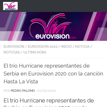
Saltar al contenido
EUROVISION
/
EUROVISION 2020
/
INICIO
/
NOTICIA
/
NOTICIAS
/
ULTIMA HORA
El trío Hurricane representantes de
Serbia en Eurovision 2020 con la canción
Hasta La Vista
POR
PEDRO PALOMO
·
01/03/2020
El trío Hurricane representantes de