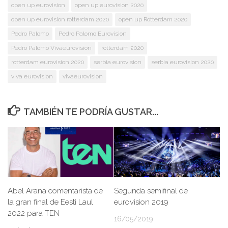
open up eurovision
open up eurovision 2020
open up eurovision rotterdam 2020
open up Rotterdam 2020
Pedro Palomo
Pedro Palomo Eurovision
Pedro Palomo Vivaeurovision
rotterdam 2020
rotterdam eurovision 2020
serbia eurovision
serbia eurovision 2020
viva eurovision
vivaeurovision
TAMBIÉN TE PODRÍA GUSTAR...
Abel Arana comentarista de
Segunda semifinal de
la gran final de Eesti Laul
eurovision 2019
2022 para TEN
16/05/2019