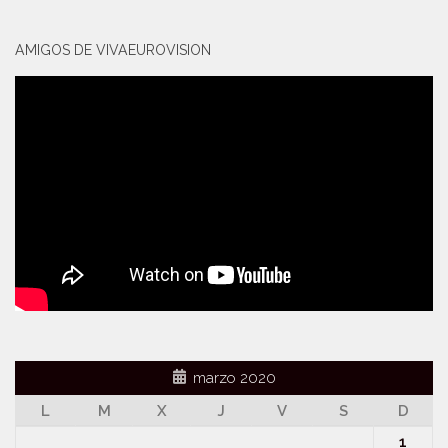
AMIGOS DE VIVAEUROVISION
marzo 2020
L
M
X
J
V
S
D
1