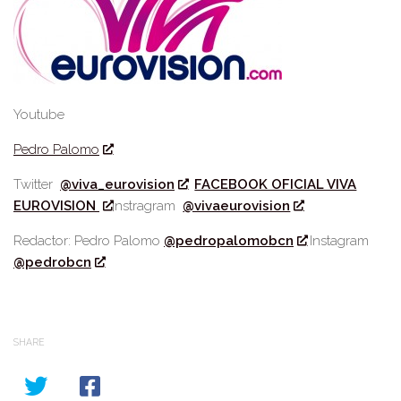
Youtube
Pedro Palomo
Twitter
@viva_eurovision
FACEBOOK OFICIAL VIVA
EUROVISION
Instragram
@vivaeurovision
Redactor: Pedro Palomo
@pedropalomobcn
Instagram
@pedrobcn
SHARE