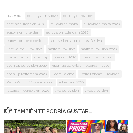
Etiquetas:
destiny all my love
destiny eurovision
destiny eurovision 2020
eurovision malta
eurovision malta 2020
eurovision rotterdam
eurovision rotterdam 2020
eurovision song contest
eurovision song contest festival
Festival de Eurovisión
malta eurovision
malta eurovision 2020
malta x factor
open up
open up 2020
open up eurovision
open up eurovision 2020
open up eurovision rotterdam 2020
open up Rotterdam 2020
Pedro Palomo
Pedro Palomo Eurovision
Pedro Palomo Vivaeurovision
rotterdam 2020
rotterdam eurovision 2020
viva eurovision
vivaeurovision
TAMBIÉN TE PODRÍA GUSTAR...