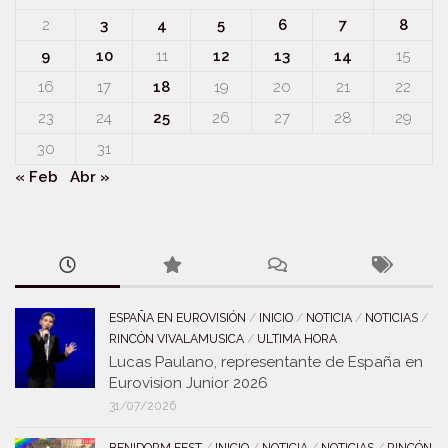
2
3
4
5
6
7
8
9
10
11
12
13
14
15
16
17
18
19
20
21
22
23
24
25
26
27
28
29
30
31
« Feb
Abr »
ESPAÑA EN EUROVISIÓN
/
INICIO
/
NOTICIA
/
NOTICIAS
/
RINCÓN VIVALAMUSICA
/
ULTIMA HORA
Lucas Paulano, representante de España en
Eurovision Junior 2026
31/07/2026