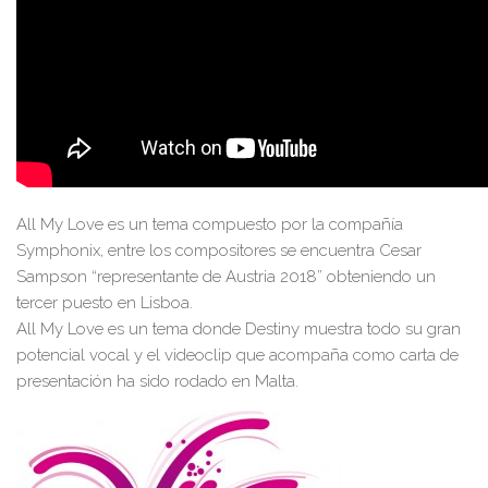
All My Love es un tema compuesto por la compañía
Symphonix, entre los compositores se encuentra Cesar
Sampson “representante de Austria 2018” obteniendo un
tercer puesto en Lisboa.
All My Love es un tema donde Destiny muestra todo su gran
potencial vocal y el videoclip que acompaña como carta de
presentación ha sido rodado en Malta.