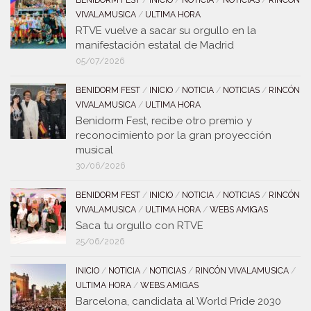
BENIDORM FEST
/
INICIO
/
NOTICIA
/
NOTICIAS
/
RINCÓN
VIVALAMUSICA
/
ULTIMA HORA
RTVE vuelve a sacar su orgullo en la
manifestación estatal de Madrid
05/07/2026
BENIDORM FEST
/
INICIO
/
NOTICIA
/
NOTICIAS
/
RINCÓN
VIVALAMUSICA
/
ULTIMA HORA
Benidorm Fest, recibe otro premio y
reconocimiento por la gran proyección
musical
30/06/2026
BENIDORM FEST
/
INICIO
/
NOTICIA
/
NOTICIAS
/
RINCÓN
VIVALAMUSICA
/
ULTIMA HORA
/
WEBS AMIGAS
Saca tu orgullo con RTVE
25/06/2026
INICIO
/
NOTICIA
/
NOTICIAS
/
RINCÓN VIVALAMUSICA
/
ULTIMA HORA
/
WEBS AMIGAS
Barcelona, candidata al World Pride 2030