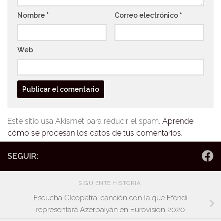
Nombre
*
Correo electrónico
*
Web
Este sitio usa Akismet para reducir el spam.
Aprende
cómo se procesan los datos de tus comentarios.
SEGUIR:
SIGUIENTE HISTORIA
Escucha Cleopatra, canción con la que Efendi
representará Azerbaiyán en Eurovision 2020