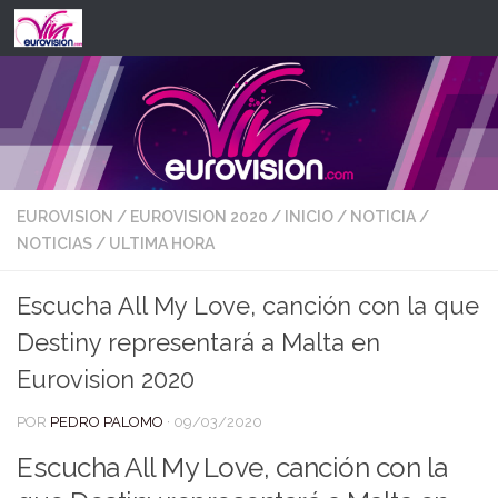
Saltar al contenido
EUROVISION
/
EUROVISION 2020
/
INICIO
/
NOTICIA
/
NOTICIAS
/
ULTIMA HORA
Escucha All My Love, canción con la que
Destiny representará a Malta en
Eurovision 2020
POR
PEDRO PALOMO
·
09/03/2020
Escucha All My Love, canción con la