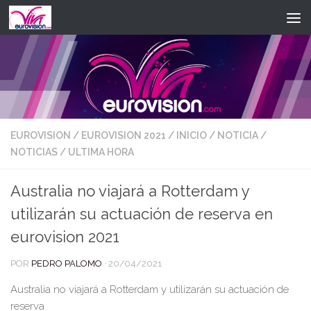
Saltar al contenido
EUROVISION
/
EUROVISION 2021
/
INICIO
/
NOTICIA
/
NOTICIAS
/
ULTIMA HORA
Australia no viajará a Rotterdam y
utilizarán su actuación de reserva en
eurovision 2021
POR
PEDRO PALOMO
·
20/04/2021
Australia no viajará a Rotterdam y utilizarán su actuación de
reserva