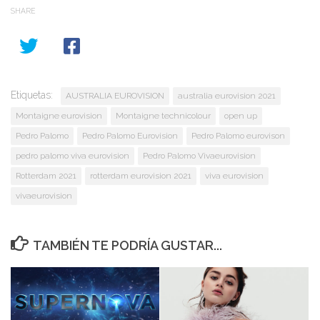
SHARE
Etiquetas:
AUSTRALIA EUROVISION
australia eurovision 2021
Montaigne eurovision
Montaigne technicolour
open up
Pedro Palomo
Pedro Palomo Eurovision
Pedro Palomo eurovison
pedro palomo viva eurovision
Pedro Palomo Vivaeurovision
Rotterdam 2021
rotterdam eurovision 2021
viva eurovision
vivaeurovision
TAMBIÉN TE PODRÍA GUSTAR...