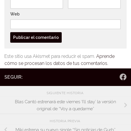
Web
Este sitio usa Akismet para reducir el spam.
Aprende
cómo se procesan los datos de tus comentarios.
SEGUIR:
SIGUIENTE HISTORIA
Blas Cantó estrenará este viernes ‘I’ll stay’ la versión
original de “Voy a quedarme”
HISTORIA PREVIA
Miki estrena su nuevo single “Sin noticias de Gurb”