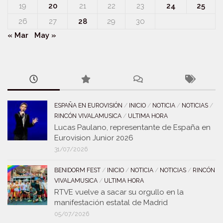
19
20
21
22
23
24
25
26
27
28
29
30
« Mar
May »
ESPAÑA EN EUROVISIÓN
/
INICIO
/
NOTICIA
/
NOTICIAS
/
RINCÓN VIVALAMUSICA
/
ULTIMA HORA
Lucas Paulano, representante de España en
Eurovision Junior 2026
31/07/2026
BENIDORM FEST
/
INICIO
/
NOTICIA
/
NOTICIAS
/
RINCÓN
VIVALAMUSICA
/
ULTIMA HORA
RTVE vuelve a sacar su orgullo en la
manifestación estatal de Madrid
05/07/2026