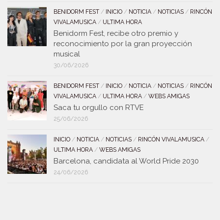
BENIDORM FEST
/
INICIO
/
NOTICIA
/
NOTICIAS
/
RINCÓN
VIVALAMUSICA
/
ULTIMA HORA
Benidorm Fest, recibe otro premio y
reconocimiento por la gran proyección
musical
30/06/2026
BENIDORM FEST
/
INICIO
/
NOTICIA
/
NOTICIAS
/
RINCÓN
VIVALAMUSICA
/
ULTIMA HORA
/
WEBS AMIGAS
Saca tu orgullo con RTVE
25/06/2026
INICIO
/
NOTICIA
/
NOTICIAS
/
RINCÓN VIVALAMUSICA
/
ULTIMA HORA
/
WEBS AMIGAS
Barcelona, candidata al World Pride 2030
24/06/2026