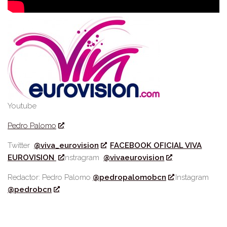
Youtube
Pedro Palomo
Twitter
@viva_eurovision
FACEBOOK OFICIAL VIVA
EUROVISION
Instragram
@vivaeurovision
Redactor: Pedro Palomo
@pedropalomobcn
Instagram
@pedrobcn