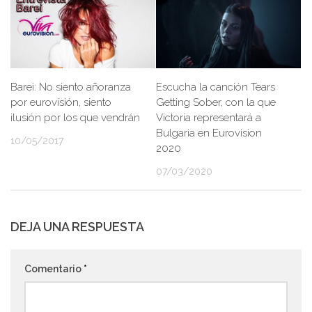
Barei: No siento añoranza
Escucha la canción Tears
por eurovisión, siento
Getting Sober, con la que
ilusión por los que vendrán
Victoria representará a
Bulgaria en Eurovision
10/05/2017
2020
07/03/2020
DEJA UNA RESPUESTA
Comentario
*