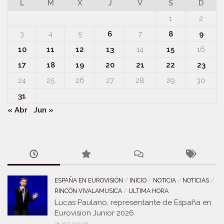
L
M
X
J
V
S
D
1
2
3
4
5
6
7
8
9
10
11
12
13
14
15
16
17
18
19
20
21
22
23
24
25
26
27
28
29
30
31
« Abr
Jun »
ESPAÑA EN EUROVISIÓN
/
INICIO
/
NOTICIA
/
NOTICIAS
/
RINCÓN VIVALAMUSICA
/
ULTIMA HORA
Lucas Paulano, representante de España en
Eurovision Junior 2026