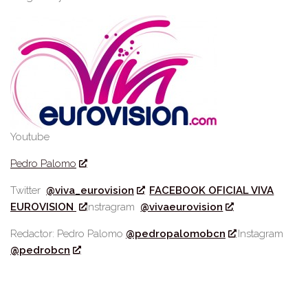
Youtube
Pedro Palomo
Twitter
@viva_eurovision
FACEBOOK OFICIAL VIVA
EUROVISION
Instragram
@vivaeurovision
Redactor: Pedro Palomo
@pedropalomobcn
Instagram
@pedrobcn