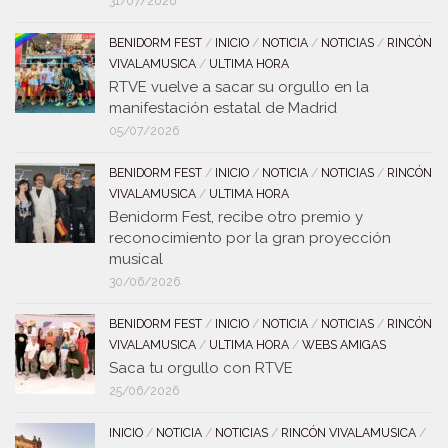
31/07/2026
BENIDORM FEST
/
INICIO
/
NOTICIA
/
NOTICIAS
/
RINCÓN
VIVALAMUSICA
/
ULTIMA HORA
RTVE vuelve a sacar su orgullo en la
manifestación estatal de Madrid
05/07/2026
BENIDORM FEST
/
INICIO
/
NOTICIA
/
NOTICIAS
/
RINCÓN
VIVALAMUSICA
/
ULTIMA HORA
Benidorm Fest, recibe otro premio y
reconocimiento por la gran proyección
musical
30/06/2026
BENIDORM FEST
/
INICIO
/
NOTICIA
/
NOTICIAS
/
RINCÓN
VIVALAMUSICA
/
ULTIMA HORA
/
WEBS AMIGAS
Saca tu orgullo con RTVE
25/06/2026
INICIO
/
NOTICIA
/
NOTICIAS
/
RINCÓN VIVALAMUSICA
/