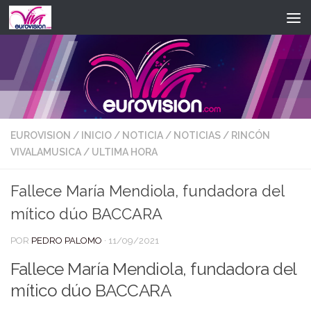
Saltar al contenido
EUROVISION
/
INICIO
/
NOTICIA
/
NOTICIAS
/
RINCÓN
VIVALAMUSICA
/
ULTIMA HORA
Fallece María Mendiola, fundadora del
mítico dúo BACCARA
POR
PEDRO PALOMO
·
11/09/2021
Fallece María Mendiola, fundadora del
mítico dúo BACCARA