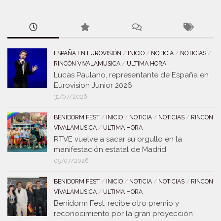
ESPAÑA EN EUROVISIÓN
/
INICIO
/
NOTICIA
/
NOTICIAS
/
RINCÓN VIVALAMUSICA
/
ULTIMA HORA
Lucas Paulano, representante de España en
Eurovision Junior 2026
31/07/2026
BENIDORM FEST
/
INICIO
/
NOTICIA
/
NOTICIAS
/
RINCÓN
VIVALAMUSICA
/
ULTIMA HORA
RTVE vuelve a sacar su orgullo en la
manifestación estatal de Madrid
05/07/2026
BENIDORM FEST
/
INICIO
/
NOTICIA
/
NOTICIAS
/
RINCÓN
VIVALAMUSICA
/
ULTIMA HORA
Benidorm Fest, recibe otro premio y
reconocimiento por la gran proyección