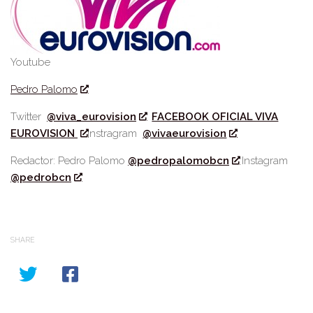
Youtube
Pedro Palomo
Twitter
@viva_eurovision
FACEBOOK OFICIAL VIVA
EUROVISION
Instragram
@vivaeurovision
Redactor: Pedro Palomo
@pedropalomobcn
Instagram
@pedrobcn
SHARE