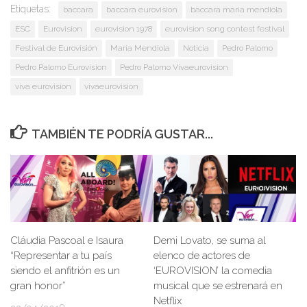
Etiquetas:
baccara
baccara eurovision
baccara maria mendiola
ESC
Eurovision
eurovision 1978
eurovision song contest festival
Festival de Eurovisión
María Mendiola
Noticia
Pedro Palomo
Pedro Palomo Eurovision
Pedro Palomo Vivaeurovision
viva eurovision
vivaeurovision
TAMBIÉN TE PODRÍA GUSTAR...
Demi Lovato, se suma al
Cláudia Pascoal e Isaura
elenco de actores de
“Representar a tu país
‘EUROVISION’ la comedia
siendo el anfitrión es un
musical que se estrenará en
gran honor”
Netflix