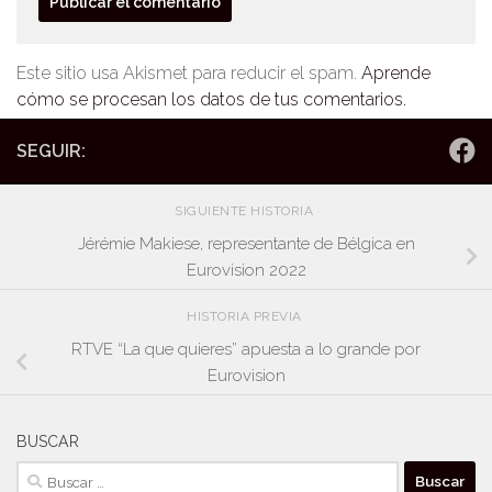
Este sitio usa Akismet para reducir el spam.
Aprende
cómo se procesan los datos de tus comentarios.
SEGUIR:
SIGUIENTE HISTORIA
Jérémie Makiese, representante de Bélgica en
Eurovision 2022
HISTORIA PREVIA
RTVE “La que quieres” apuesta a lo grande por
Eurovision
BUSCAR
Buscar: