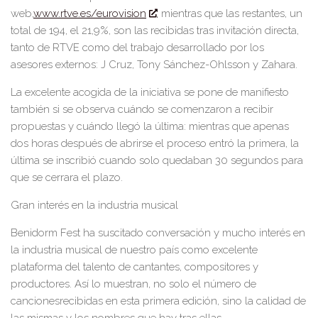
web,
www.rtve.es/eurovision
; mientras que las restantes, un
total de
19
4
,
el
2
1
,
9
%,
son l
a
s recibid
a
s tras invitación directa,
tanto de RTVE como del trabajo desarrollado por los
asesores externos:
J Cruz, Tony Sánchez-Ohlsson
y
Zahara.
La
excelente acogida de la iniciativa
se pone de manifiesto
también si se observa cuándo se comenzaron a recibir
propuestas y cuándo llegó la última: mientras que apenas
dos horas después de abrirse el proceso entró la primera, la
última se inscribió cuando solo quedaban 30 segundos para
que se
cerrara el plazo
.
Gran i
nterés en la industria musical
Benidorm Fest
ha suscitado conversación
y mucho
interés en
la industria musical de nuestro país como excelente
plataforma
del talento de cantantes, compositores y
productores
. Así lo muestran, no solo el número de
canciones
recibidas en esta primera edición, sino la calidad de