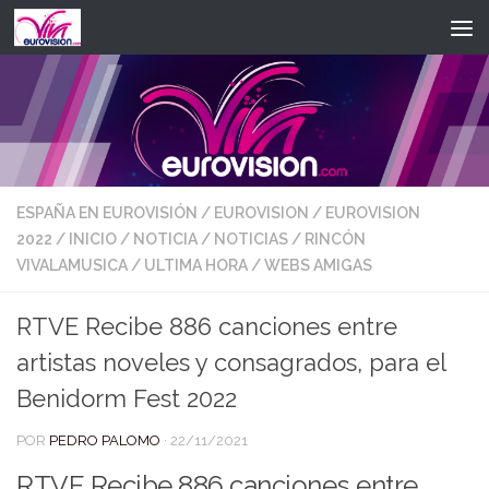
Saltar al contenido
ESPAÑA EN EUROVISIÓN
/
EUROVISION
/
EUROVISION
2022
/
INICIO
/
NOTICIA
/
NOTICIAS
/
RINCÓN
VIVALAMUSICA
/
ULTIMA HORA
/
WEBS AMIGAS
RTVE Recibe 886 canciones entre
artistas noveles y consagrados, para el
Benidorm Fest 2022
POR
PEDRO PALOMO
·
22/11/2021
RTVE Recibe 886 canciones entre