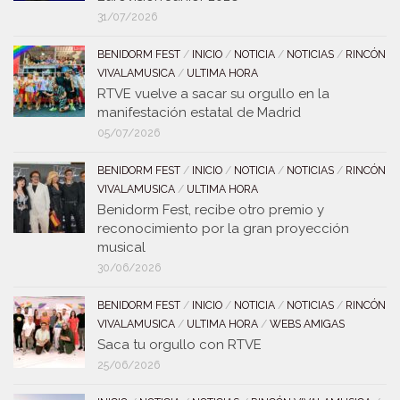
31/07/2026
BENIDORM FEST
/
INICIO
/
NOTICIA
/
NOTICIAS
/
RINCÓN
VIVALAMUSICA
/
ULTIMA HORA
RTVE vuelve a sacar su orgullo en la
manifestación estatal de Madrid
05/07/2026
BENIDORM FEST
/
INICIO
/
NOTICIA
/
NOTICIAS
/
RINCÓN
VIVALAMUSICA
/
ULTIMA HORA
Benidorm Fest, recibe otro premio y
reconocimiento por la gran proyección
musical
30/06/2026
BENIDORM FEST
/
INICIO
/
NOTICIA
/
NOTICIAS
/
RINCÓN
VIVALAMUSICA
/
ULTIMA HORA
/
WEBS AMIGAS
Saca tu orgullo con RTVE
25/06/2026