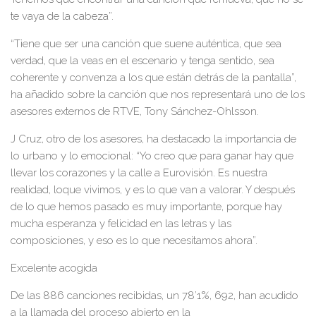
te vaya de la cabeza”.
“Tiene que ser una canción que suene auténtica, que sea
verdad, que la veas en el escenario y tenga sentido, sea
coherente y convenza a los que están detrás de la pantalla
”
,
ha añadido sobre la canción
que nos representará
uno de los
asesores externos de RTVE,
Tony Sánchez-Ohlsson
.
J Cruz
, otro de los asesores, ha destacado la importancia de
lo urbano
y lo emocional
:
“Yo creo que para ganar hay que
llevar los co
razones y la calle a Eurovisión.
E
s nuestra
realidad
, lo
que vivimos
, y es lo que van a valorar. Y
después
de lo que hemos pasado es muy importante
,
porque hay
mucha esperanza y felicidad
en las letras y las
composiciones,
y es
o es
lo que nec
e
sitamos
ahora
”
.
Excelente acogida
De las 8
8
6
canciones recibidas
,
un
78’
1
%
,
692
,
han acudido
a la llamada del
proceso abierto en
la