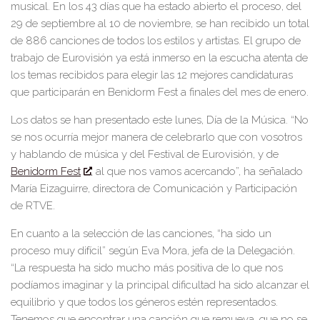
musical. En los 43 días que ha estado abierto el proceso, del
29 de septiembre al 10 de noviembre, se han recibido un total
de
88
6
canciones
de todos los estilos y artistas. El grupo de
trabajo de Eurovisión ya está inmerso en la escucha atenta de
los temas
recibid
o
s para elegir las
12 mejores candidaturas
que participarán en
Benidorm Fest
a finales del mes de enero.
Los datos se han presentado este
lunes, Día de la Música
.
“No
se nos ocurría mejor manera de celebrarlo que con vosotros
y hablando de música y del Festival de Eurovisión, y de
Benidorm Fest
, al que nos vamos acercando”, ha señalado
María Eizaguirre
, directora de Comunicación y Participación
de RTVE.
En cuanto a
la selección de
las canciones, “ha sido un
proceso muy difícil” según
Eva Mora
, jefa de la Delegación.
“La respuesta ha sido mucho más positiva de lo que nos
podíamos imaginar y la principal dificultad ha sido alcanzar el
equilibrio y que todos los géneros estén representados.
Tenemos que encontrar una canción que remueva, que no se