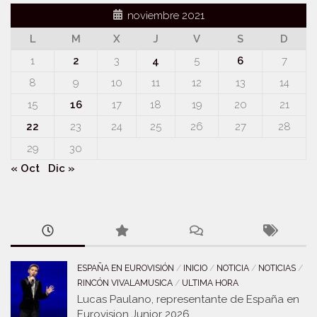
noviembre 2021
L
M
X
J
V
S
D
1
2
3
4
5
6
7
8
9
10
11
12
13
14
15
16
17
18
19
20
21
22
23
24
25
26
27
28
29
30
« Oct
Dic »
ESPAÑA EN EUROVISIÓN
/
INICIO
/
NOTICIA
/
NOTICIAS
/
RINCÓN VIVALAMUSICA
/
ULTIMA HORA
Lucas Paulano, representante de España en
Eurovision Junior 2026