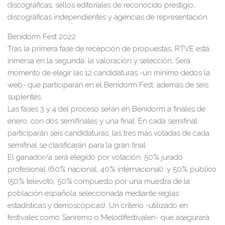
discográficas
,
sellos editoriales de reconocido prestigio
,
discográficas independientes
y
agencias de representación
.
Benidorm Fest 2022
Tras la primera fase de recepción de propuestas, RTVE está
inmersa en la
segunda
: la valoración
y
selección
.
Será
momento de
elegir
las 12 candidaturas
-un mínimo de
dos
la
web- que participarán en el Benidorm Fest, además de
seis
suplentes
.
Las
fases 3 y 4 del proceso
serán
en Benidorm
a finales de
enero
, con dos semifinales y una final.
En cada semifinal
participarán seis
candidaturas
: l
a
s
tres más votad
a
s
de cada
semifinal
se clasificarán para la
gran
final.
El
ganador/a será elegido por votación
: 50% jurado
profesional (60% nacional, 40% internacional); y 50% público
(
50
% televoto,
50
% compuesto por una muestra de la
población española seleccionada mediante reglas
estadísticas y demoscópicas). Un criterio -utilizado en
festivales como Sanremo o Melodifestivalen- que asegurará