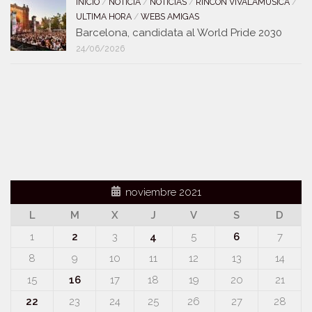
INICIO
/
NOTICIA
/
NOTICIAS
/
RINCÓN VIVALAMUSICA
/
ULTIMA HORA
/
WEBS AMIGAS
Barcelona, candidata al World Pride 2030
24/06/2026
noviembre 2021
L
M
X
J
V
S
D
1
2
3
4
5
6
7
8
9
10
11
12
13
14
15
16
17
18
19
20
21
22
23
24
25
26
27
28