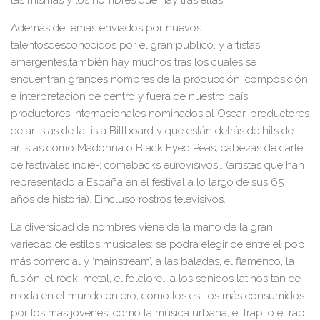
las mismas y los nombres que hay tras ellas.
Además de temas enviados por
nuevos
talentos
desconocidos por el gran público,
y
artistas
emergentes,
también
hay muchos
tras los cuales se
encuentran grandes nombres de la producción, composición
e interpretación de
dentro y fuera de nuestro país
:
productores internacionales nominados al Oscar
, productores
de artistas
de
la
lista Billboard
y que están detrás de
hits
de
artistas como Madonna o Black Eyed Peas;
cabezas de cartel
de festivales
indie
-;
comebacks
eurovisivos
…
(artistas que han
representado a España en el festival a lo largo de sus 65
años de historia)
. E
incluso
rostros
televisivos
.
La diversidad de nombres viene de la mano de la
gran
variedad de estilos musicales
:
se podrá elegir de entre el
pop
más comercial y ‘mainstream’, a las baladas, el flamenco
, la
fusión, el rock, metal, el folclore… a
los sonidos latinos tan de
moda en el mundo entero
,
como los estilos más consumidos
por los más jóvenes, como
la música urbana,
el
trap,
o el
rap.