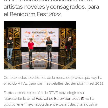
artistas noveles y consagrados, para
el Benidorm Fest 2022
Conoce todos los detalles de la rueda de prensa que hoy ha
ofrecido RTVE, para dar más detalles del Benidorm Fest 2022.
El proceso de selección de
RTVE
para elegir a su
representante en el
Festival de Eurovisión 2022
no ha
podido tener mejor acogida
entre los artistas y la industria